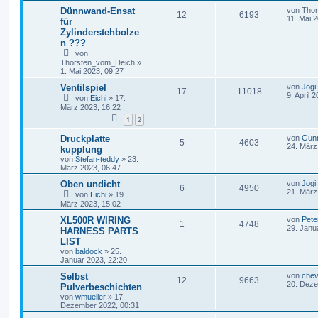
Dünnwand-Ensat
von
Tho
12
6193
11. Mai 
für
Zylinderstehbolze
n ???
von
Thorsten_vom_Deich
»
1. Mai 2023, 09:27
Ventilspiel
von
Jogi
17
11018
9. April 
von
Eichi
»
17.
März 2023, 16:22
1
2
Druckplatte
von
Gun
5
4603
24. März
kupplung
von
Stefan-teddy
»
23.
März 2023, 06:47
Oben undicht
von
Jogi
6
4950
21. März
von
Eichi
»
19.
März 2023, 15:02
XL500R WIRING
von
Pete
1
4748
29. Janu
HARNESS PARTS
LIST
von
baldock
»
25.
Januar 2023, 22:20
Selbst
von
chev
12
9663
20. Deze
Pulverbeschichten
von
wmueller
»
17.
Dezember 2022, 00:31