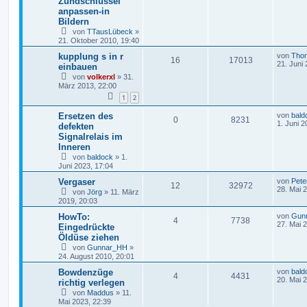
Zündschlüssel
anpassen-in
Bildern
von
TTausLübeck
»
21. Oktober 2010, 19:40
kupplung s in r
von
Tho
16
17013
21. Juni
einbauen
von
volkerxl
»
31.
März 2013, 22:00
1
2
Ersetzen des
von
bald
0
8231
1. Juni 2
defekten
Signalrelais im
Inneren
von
baldock
»
1.
Juni 2023, 17:04
Vergaser
von
Pete
12
32972
28. Mai 
von
Jörg
»
11. März
2019, 20:03
HowTo:
von
Gun
4
7738
27. Mai 
Eingedrückte
Öldüse ziehen
von
Gunnar_HH
»
24. August 2010, 20:01
Bowdenzüge
von
bald
4
4431
20. Mai 
richtig verlegen
von
Maddus
»
11.
Mai 2023, 22:39