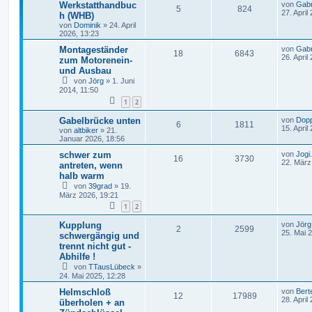
Werkstatthandbuc
von
Gabr
5
824
27. April
h (WHB)
von
Dominik
»
24. April
2026, 13:23
Montageständer
von
Gabr
18
6843
26. April
zum Motorenein-
und Ausbau
von
Jörg
»
1. Juni
2014, 11:50
1
2
Gabelbrücke unten
von
Dopp
6
1811
15. April
von
altbiker
»
21.
Januar 2026, 18:56
schwer zum
von
Jogi
16
3730
22. März
antreten, wenn
halb warm
von
39grad
»
19.
März 2026, 19:21
1
2
Kupplung
von
Jörg
2
2599
25. Mai 
schwergängig und
trennt nicht gut -
Abhilfe !
von
TTausLübeck
»
24. Mai 2025, 12:28
Helmschloß
von
Bert
12
17989
28. April
überholen + an