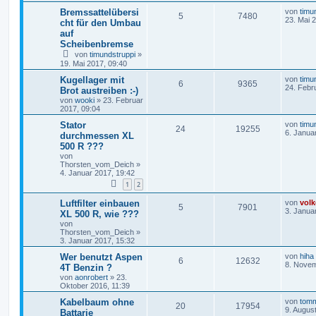
Bremssattelübersi
von
timu
5
7480
23. Mai 
cht für den Umbau
auf
Scheibenbremse
von
timundstruppi
»
19. Mai 2017, 09:40
Kugellager mit
von
timu
6
9365
24. Febr
Brot austreiben :-)
von
wooki
»
23. Februar
2017, 09:04
Stator
von
timu
24
19255
6. Janua
durchmessen XL
500 R ???
von
Thorsten_vom_Deich
»
4. Januar 2017, 19:42
1
2
Luftfilter einbauen
von
volk
5
7901
3. Janua
XL 500 R, wie ???
von
Thorsten_vom_Deich
»
3. Januar 2017, 15:32
Wer benutzt Aspen
von
hiha
6
12632
8. Novem
4T Benzin ?
von
aonrobert
»
23.
Oktober 2016, 11:39
Kabelbaum ohne
von
tom
20
17954
9. Augus
Battarie