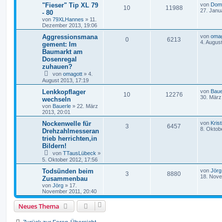
"Fieser" Tip XL 79
von
Domi
10
11988
27. Janu
- 80
von
79XLHannes
»
11.
Dezember 2013, 19:06
Aggressionsmana
von
omag
0
6213
4. Augus
gement: Im
Baumarkt am
Dosenregal
zuhauen?
von
omagott
»
4.
August 2013, 17:19
Lenkkopflager
von
Baue
10
12276
30. März
wechseln
von
Bauerle
»
22. März
2013, 20:01
Nockenwelle für
von
Krist
3
6457
8. Oktob
Drehzahlmesseran
trieb herrichten,in
Bildern!
von
TTausLübeck
»
5. Oktober 2012, 17:56
Todsünden beim
von
Jörg
3
8880
18. Nove
Zusammenbau
von
Jörg
»
17.
November 2011, 20:40
Neues Thema