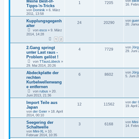
Meine Best-of-
von
Bike
1
7205
16. Febr
Tipps-'n-Tricks
von
Dominik
»
6. März
2011, 13:58
Kupplungsgegenh
von
guen
24
20290
20. Janu
alter
von
esco
»
9. März
2014, 14:28
1
2
2.Gang springt
von
Jörg
4
7729
29. Juni
unter Last raus -
Problem gelöst !
von
TTausLübeck
»
29. Mai 2014, 20:26
Abdeckplatte der
von
Jörg
6
8602
5. Juni 2
rechten
Kurbelwellenwang
e entfernen
von
rubus
»
20.
Juni 2013, 21:36
Import Teile aus
von
der 
12
11562
19. April
Japan
von
der Geier
»
18. April
2014, 00:10
Seegering der
von
Mini
3
6168
14. Febr
Schaltwelle
von
Mini-XL
»
10.
Februar 2014, 10:35