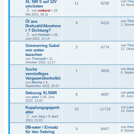
XL 500 S auf 12V
von
Trey
11
9238
14. Nove
umrüsten
von
volkerxl
»
25.
Mai 2021, 08:11
Öl aus
von
Thor
9
6416
1. Novem
Drehzahl/Abnehme
r ? Dichtung?
von
Holzbart
»
29.
Juni 2022, 12:14
Simmerring Gabel
von
Tho
5
4774
27. Okto
von unten
tauschen
von
ThomasB
»
11.
Oktober 2022, 12:17
Suche
von
thoxl
1
3830
6. Septe
vernünftiges
Vergaserüberholkit
von
Mischa
»
6.
September 2022, 20:27
Dekozug XL500R
von
pete
6
4697
28. Juni
von
peter
»
26. Juni
2022, 13:25
Kupplungsgegenh
von
Lars
10
11719
10. Deze
alter
von
Jörg
»
9. April
2013, 21:03
DB-eater / Einsatz
von
Zor
5
9447
9. Novem
für den Sebring