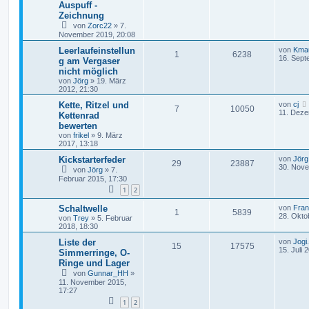
Auspuff -
Zeichnung
von
Zorc22
»
7.
November 2019, 20:08
Leerlaufeinstellun
von
Kma
1
6238
16. Sept
g am Vergaser
nicht möglich
von
Jörg
»
19. März
2012, 21:30
Kette, Ritzel und
von
cj
7
10050
11. Deze
Kettenrad
bewerten
von
frikel
»
9. März
2017, 13:18
Kickstarterfeder
von
Jörg
29
23887
30. Nove
von
Jörg
»
7.
Februar 2015, 17:30
1
2
Schaltwelle
von
Fra
1
5839
28. Okto
von
Trey
»
5. Februar
2018, 18:30
Liste der
von
Jogi
15
17575
15. Juli 
Simmerringe, O-
Ringe und Lager
von
Gunnar_HH
»
11. November 2015,
17:27
1
2