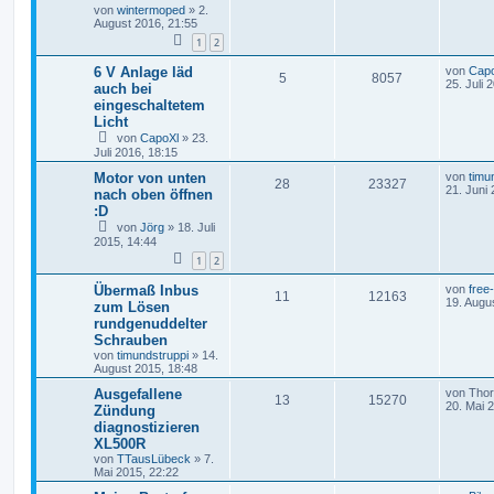
von
wintermoped
»
2.
August 2016, 21:55
1
2
6 V Anlage läd
von
Cap
5
8057
25. Juli 
auch bei
eingeschaltetem
Licht
von
CapoXl
»
23.
Juli 2016, 18:15
Motor von unten
von
timu
28
23327
21. Juni
nach oben öffnen
:D
von
Jörg
»
18. Juli
2015, 14:44
1
2
Übermaß Inbus
von
free
11
12163
19. Augu
zum Lösen
rundgenuddelter
Schrauben
von
timundstruppi
»
14.
August 2015, 18:48
Ausgefallene
von
Tho
13
15270
20. Mai 
Zündung
diagnostizieren
XL500R
von
TTausLübeck
»
7.
Mai 2015, 22:22