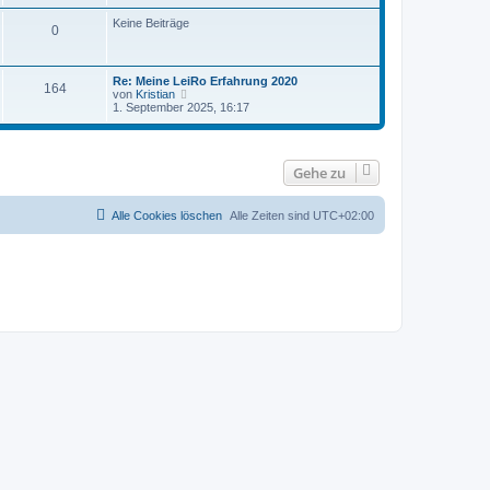
t
r
Keine Beiträge
0
a
g
Re: Meine LeiRo Erfahrung 2020
164
N
von
Kristian
e
1. September 2025, 16:17
u
e
s
t
Gehe zu
e
r
B
e
Alle Cookies löschen
Alle Zeiten sind
UTC+02:00
i
t
r
a
g