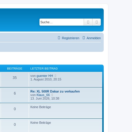
Suche
Erweiterte Suche
Registrieren
Anmelden
BEITRÄGE
LETZTER BEITRAG
N
von
guenter HH
35
e
1. August 2010, 20:15
u
e
s
Re: XL 500R Dakar zu verkaufen
6
t
N
von
Klaus_66
e
e
13. Juni 2026, 10:38
r
u
B
e
Keine Beiträge
e
0
s
i
t
t
e
r
r
a
Keine Beiträge
B
0
g
e
i