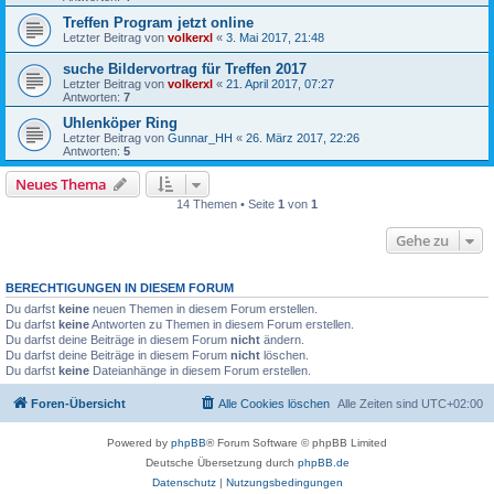
Treffen Program jetzt online
Letzter Beitrag von
volkerxl
«
3. Mai 2017, 21:48
suche Bildervortrag für Treffen 2017
Letzter Beitrag von
volkerxl
«
21. April 2017, 07:27
Antworten:
7
Uhlenköper Ring
Letzter Beitrag von
Gunnar_HH
«
26. März 2017, 22:26
Antworten:
5
Neues Thema
14 Themen • Seite
1
von
1
Gehe zu
BERECHTIGUNGEN IN DIESEM FORUM
Du darfst
keine
neuen Themen in diesem Forum erstellen.
Du darfst
keine
Antworten zu Themen in diesem Forum erstellen.
Du darfst deine Beiträge in diesem Forum
nicht
ändern.
Du darfst deine Beiträge in diesem Forum
nicht
löschen.
Du darfst
keine
Dateianhänge in diesem Forum erstellen.
Foren-Übersicht
Alle Cookies löschen
Alle Zeiten sind
UTC+02:00
Powered by
phpBB
® Forum Software © phpBB Limited
Deutsche Übersetzung durch
phpBB.de
Datenschutz
|
Nutzungsbedingungen