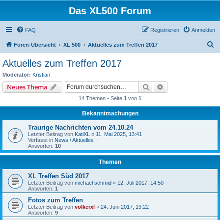
Das XL500 Forum
FAQ
Registrieren
Anmelden
S
Foren-Übersicht
XL 500
Aktuelles zum Treffen 2017
u
Aktuelles zum Treffen 2017
c
Moderator:
Kristian
h
Suche
Erweiterte Suche
Neues Thema
e
14 Themen • Seite
1
von
1
Bekanntmachungen
Traurige Nachrichten vom 24.10.24
Letzter Beitrag von
KatiXL
«
11. Mai 2025, 13:41
Verfasst in
News / Aktuelles
Antworten:
10
Themen
XL Treffen Süd 2017
Letzter Beitrag von
michael schmid
«
12. Juli 2017, 14:50
Antworten:
1
Fotos zum Treffen
Letzter Beitrag von
volkerxl
«
24. Juni 2017, 19:22
Antworten:
9