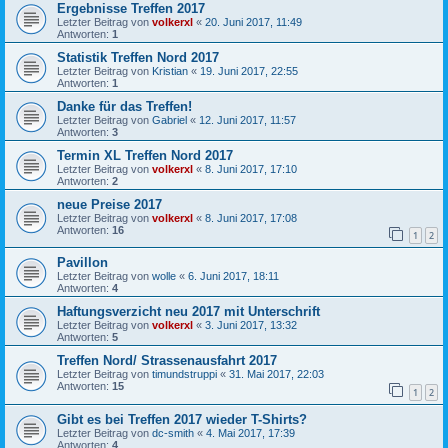
Ergebnisse Treffen 2017
Letzter Beitrag von
volkerxl
«
20. Juni 2017, 11:49
Antworten:
1
Statistik Treffen Nord 2017
Letzter Beitrag von
Kristian
«
19. Juni 2017, 22:55
Antworten:
1
Danke für das Treffen!
Letzter Beitrag von
Gabriel
«
12. Juni 2017, 11:57
Antworten:
3
Termin XL Treffen Nord 2017
Letzter Beitrag von
volkerxl
«
8. Juni 2017, 17:10
Antworten:
2
neue Preise 2017
Letzter Beitrag von
volkerxl
«
8. Juni 2017, 17:08
Antworten:
16
1
2
Pavillon
Letzter Beitrag von
wolle
«
6. Juni 2017, 18:11
Antworten:
4
Haftungsverzicht neu 2017 mit Unterschrift
Letzter Beitrag von
volkerxl
«
3. Juni 2017, 13:32
Antworten:
5
Treffen Nord/ Strassenausfahrt 2017
Letzter Beitrag von
timundstruppi
«
31. Mai 2017, 22:03
Antworten:
15
1
2
Gibt es bei Treffen 2017 wieder T-Shirts?
Letzter Beitrag von
dc-smith
«
4. Mai 2017, 17:39
Antworten:
4