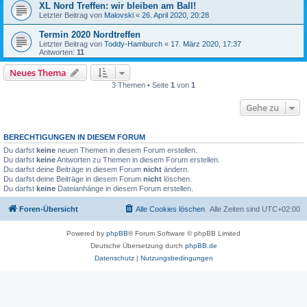
XL Nord Treffen: wir bleiben am Ball!
Letzter Beitrag von
Malovski
«
26. April 2020, 20:28
Termin 2020 Nordtreffen
Letzter Beitrag von
Toddy-Hamburch
«
17. März 2020, 17:37
Antworten:
11
Neues Thema
3 Themen • Seite
1
von
1
Gehe zu
BERECHTIGUNGEN IN DIESEM FORUM
Du darfst
keine
neuen Themen in diesem Forum erstellen.
Du darfst
keine
Antworten zu Themen in diesem Forum erstellen.
Du darfst deine Beiträge in diesem Forum
nicht
ändern.
Du darfst deine Beiträge in diesem Forum
nicht
löschen.
Du darfst
keine
Dateianhänge in diesem Forum erstellen.
Foren-Übersicht
Alle Cookies löschen
Alle Zeiten sind
UTC+02:00
Powered by
phpBB
® Forum Software © phpBB Limited
Deutsche Übersetzung durch
phpBB.de
Datenschutz
|
Nutzungsbedingungen