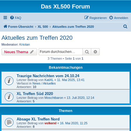
Das XL500 Forum
FAQ
Registrieren
Anmelden
S
Foren-Übersicht
XL 500
Aktuelles zum Treffen 2020
u
Aktuelles zum Treffen 2020
c
Moderator:
Kristian
h
Suche
Erweiterte Suche
Neues Thema
e
3 Themen • Seite
1
von
1
Bekanntmachungen
Traurige Nachrichten vom 24.10.24
Letzter Beitrag von
KatiXL
«
11. Mai 2025, 13:41
Verfasst in
News / Aktuelles
Antworten:
10
XL Treffen Süd 2020
Letzter Beitrag von
Moschtbaron
«
13. Juli 2020, 12:14
Antworten:
5
Themen
Absage XL Treffen Nord
Letzter Beitrag von
volkerxl
«
16. Mai 2020, 11:25
Antworten:
8