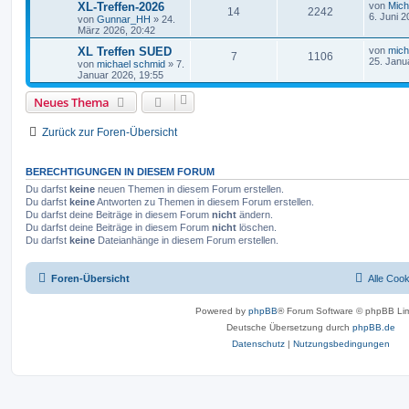
XL-Treffen-2026
von
Mich
14
2242
6. Juni 2
von
Gunnar_HH
»
24.
März 2026, 20:42
XL Treffen SUED
von
mich
7
1106
25. Janu
von
michael schmid
»
7.
Januar 2026, 19:55
Neues Thema
Zurück zur Foren-Übersicht
BERECHTIGUNGEN IN DIESEM FORUM
Du darfst
keine
neuen Themen in diesem Forum erstellen.
Du darfst
keine
Antworten zu Themen in diesem Forum erstellen.
Du darfst deine Beiträge in diesem Forum
nicht
ändern.
Du darfst deine Beiträge in diesem Forum
nicht
löschen.
Du darfst
keine
Dateianhänge in diesem Forum erstellen.
Foren-Übersicht
Alle Coo
Powered by
phpBB
® Forum Software © phpBB Lim
Deutsche Übersetzung durch
phpBB.de
Datenschutz
|
Nutzungsbedingungen