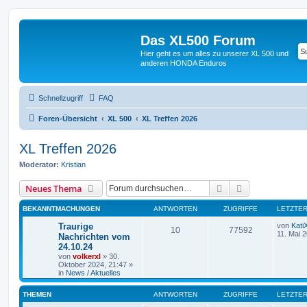
Das XL500 Forum
Hier geht es um alles zu unserer XL 500 und
anderen HONDA Enduros
Schnellzugriff
FAQ
Foren-Übersicht
XL 500
XL Treffen 2026
XL Treffen 2026
Moderator:
Kristian
Suche
Erweiterte Suc
Neues Thema
BEKANNTMACHUNGEN
ANTWORTEN
ZUGRIFFE
LETZTER
Traurige
von
Kati
10
77592
11. Mai 
Nachrichten vom
24.10.24
von
volkerxl
»
30.
Oktober 2024, 21:47
»
in
News / Aktuelles
THEMEN
ANTWORTEN
ZUGRIFFE
LETZTER