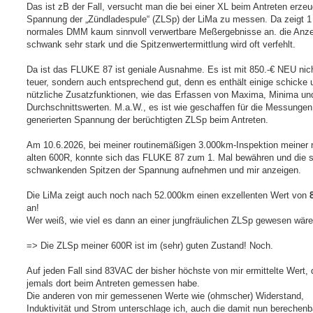
Das ist zB der Fall, versucht man die bei einer XL beim Antreten erzeu
Spannung der „Zündladespule“ (ZLSp) der LiMa zu messen. Da zeigt 1
normales DMM kaum sinnvoll verwertbare Meßergebnisse an. die Anz
schwank sehr stark und die Spitzenwertermittlung wird oft verfehlt.
Da ist das FLUKE 87 ist geniale Ausnahme. Es ist mit 850.-€ NEU nich
teuer, sondern auch entsprechend gut, denn es enthält einige schicke 
nützliche Zusatzfunktionen, wie das Erfassen von Maxima, Minima un
Durchschnittswerten. M.a.W., es ist wie geschaffen für die Messungen
generierten Spannung der berüchtigten ZLSp beim Antreten.
Am 10.6.2026, bei meiner routinemäßigen 3.000km-Inspektion meiner
alten 600R, konnte sich das FLUKE 87 zum 1. Mal bewähren und die s
schwankenden Spitzen der Spannung aufnehmen und mir anzeigen.
Die LiMa zeigt auch noch nach 52.000km einen exzellenten Wert von
an!
Wer weiß, wie viel es dann an einer jungfräulichen ZLSp gewesen wär
=> Die ZLSp meiner 600R ist im (sehr) guten Zustand! Noch.
Auf jeden Fall sind 83VAC der bisher höchste von mir ermittelte Wert, 
jemals dort beim Antreten gemessen habe.
Die anderen von mir gemessenen Werte wie (ohmscher) Widerstand,
Induktivität und Strom unterschlage ich, auch die damit nun berechenb