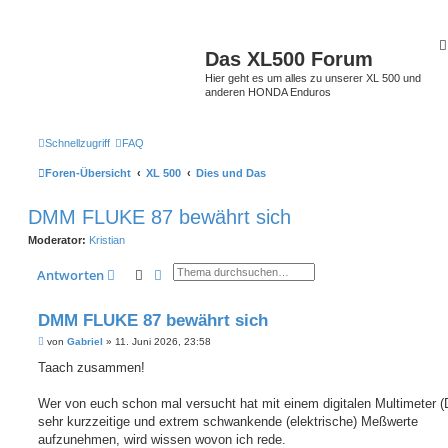
Das XL500 Forum
Hier geht es um alles zu unserer XL 500 und
anderen HONDA Enduros
Schnellzugriff
FAQ
Foren-Übersicht
XL 500
Dies und Das
DMM FLUKE 87 bewährt sich
Moderator:
Kristian
Suche
Erweiterte Suche
Antworten
DMM FLUKE 87 bewährt sich
B
von
Gabriel
»
11. Juni 2026, 23:58
e
i
Taach zusammen!
t
r
a
Wer von euch schon mal versucht hat mit einem digitalen Multimeter
g
sehr kurzzeitige und extrem schwankende (elektrische) Meßwerte
aufzunehmen, wird wissen wovon ich rede.