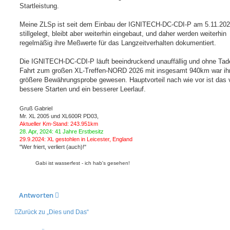
Startleistung.
Meine ZLSp ist seit dem Einbau der IGNITECH-DC-CDI-P am 5.11.202
stillgelegt, bleibt aber weiterhin eingebaut, und daher werden weiterhin
regelmäßig ihre Meßwerte für das Langzeitverhalten dokumentiert.
Die IGNITECH-DC-CDI-P läuft beeindruckend unauffällig und ohne Tade
Fahrt zum großen XL-Treffen-NORD 2026 mit insgesamt 940km war ihr
größere Bewährungsprobe gewesen. Hauptvorteil nach wie vor ist das v
bessere Starten und ein besserer Leerlauf.
Gruß Gabriel
Mr. XL 2005 und XL600R PD03,
Aktueller Km-Stand: 243.951km
28. Apr, 2024: 41 Jahre Erstbesitz
29.9.2024: XL gestohlen in Leicester, England
"Wer friert, verliert (auch)!"
Gabi ist wasserfest - ich hab's gesehen!
Antworten
Zurück zu „Dies und Das“