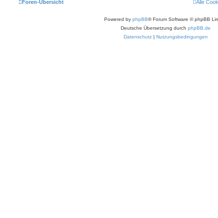
Foren-Übersicht
Alle Coo
Powered by
phpBB
® Forum Software © phpBB Lim
Deutsche Übersetzung durch
phpBB.de
Datenschutz
|
Nutzungsbedingungen