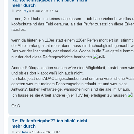
mehr durch
B
von
Trey
»
9. Juli 2026, 15:14
e
i
...nee, Geld habe ich keines dagelassen ... ich habe vielmehr wortlos 
t
kopfschüttelnd das Feld geräumt, als der Prüfer zusätzlich diese Erke
r
a
rauslies:
g
wenn da hinten ein 110er statt einem 120er Reifen montiert ist, stimmt
der Abrollumfang nicht mehr, dann muss ein Tachoabgleich gemacht w
Das war der Inscheniör, der einmal die Woche in die Zweigstelle komm
nur der darf diese Reifengeschichte bearbeiten
Andere Prüforganisation suchen wäre eine Möglichkeit, kostet aber wie
und ob es dort klappt weiß ich auch nicht.
Ich habe jetzt den ADAC angeschrieben und um eine verbindliche Aus
gebeten was mit meinem Fahrzeugschein erlaubt ist und was nicht.
Antwort?, bisher Fehlanzeige, wahrscheinlich sind die alle im Urlaub.
Ich hasse es die Arbeit anderer (hier TÜV´ler) erledigen zu müssen
Gruß
Re: Reifenfreigabe?? ich blick´ nicht
mehr durch
B
von
hiha
»
10. Juli 2026, 07:07