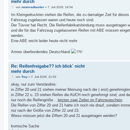
mehr durch
B
von
motorradbastler
»
7. Juli 2026, 19:54
e
i
Im Kleingedruckten stehen die Reifen, die zu damaliger Zeit für dieses
t
Fahrzeug zugelassen waren und heute noch sind.
r
a
Der Tüvver hat Recht. Die Reifenfabrikatsbindung muss ausgetragen 
g
und die für das Fahrzeug zugelassenen Reifen mit ABE müssen einge
werden.
Eine ABE reicht leider heute nicht mehr.
Armes überbordendes Deutschland
Re: Reifenfreigabe?? ich blick´ nicht
mehr durch
B
von
Trey
»
7. Juli 2026, 21:53
e
i
okay, nur zum Verständnis:
t
in Ziffer 20 und 21 stehen meiner Meinung nach die ( erst) genehmigte
r
a
in Ziffer 22 u. 23 stehen Reifen die AUCH noch genehmigt sind, und da
g
nur noch die Reifengröße ...
letzten zwei Zeilen im Fahrzeugschein
.
Die Reifen von Ziffer 20 und 21 hatte ich noch nie drauf, sondern imme
nur nach der Größe von Ziffer 22 und 23.
Wieso müssen jetzt die Ziffern 20 und 21 ausgetragen werden?
komische Sache