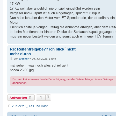
17 KW.
17 Kw soll aber angeblich nie offiziell eingeführt worden sein
Vergaser und Auspuff ist auch eingetragen, spricht für Typ B
Nun habe ich aber den Motor vom ET Spender drin, der ist definitv ei
Motor
Eientlich sollte ja vorigen Freitag die Abnahme erfolgen, aber dem Reif
ist beim Montieren der hinteren Decke der Schlauch kaputt gegangen-
muß ein neuer bestellt werden und somit auch ein neuer TÜV Termin
Re: Reifenfreigabe?? ich blick´ nicht
mehr durch
B
von
altbiker
»
26. Juli 2026, 14:48
e
i
mal sehen , was noch alles schief geht
t
honda 26.05.jpg
r
a
g
Du hast keine ausreichende Berechtigung, um die Dateianhänge dieses Beitrags
anzusehen.
Antworten
Zurück zu „Dies und Das“