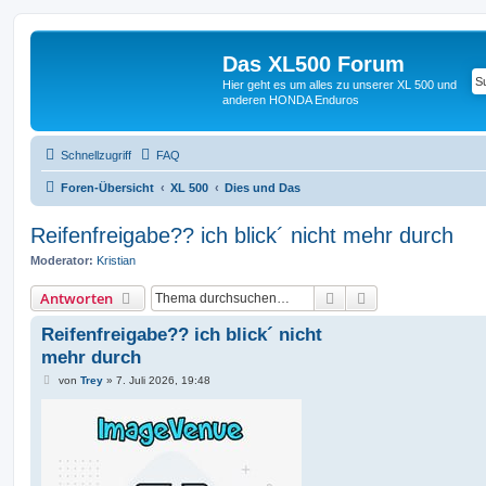
Das XL500 Forum
Hier geht es um alles zu unserer XL 500 und
anderen HONDA Enduros
Schnellzugriff
FAQ
Foren-Übersicht
XL 500
Dies und Das
Reifenfreigabe?? ich blick´ nicht mehr durch
Moderator:
Kristian
Suche
Erweiterte Suche
Antworten
Reifenfreigabe?? ich blick´ nicht
mehr durch
B
von
Trey
»
7. Juli 2026, 19:48
e
i
t
r
a
g