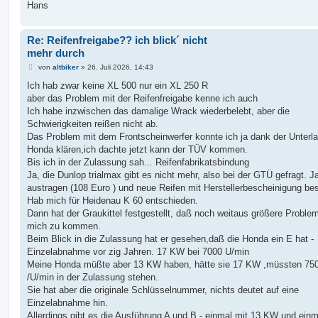
Hans
Re: Reifenfreigabe?? ich blick´ nicht
mehr durch
B
von
altbiker
»
26. Juli 2026, 14:43
e
i
Ich hab zwar keine XL 500 nur ein XL 250 R
t
aber das Problem mit der Reifenfreigabe kenne ich auch
r
a
Ich habe inzwischen das damalige Wrack wiederbelebt, aber die
g
Schwierigkeiten reißen nicht ab.
Das Problem mit dem Frontscheinwerfer konnte ich ja dank der Unterl
Honda klären,ich dachte jetzt kann der TÜV kommen.
Bis ich in der Zulassung sah... Reifenfabrikatsbindung
Ja, die Dunlop trialmax gibt es nicht mehr, also bei der GTÜ gefragt. J
austragen (108 Euro ) und neue Reifen mit Herstellerbescheinigung be
Hab mich für Heidenau K 60 entschieden.
Dann hat der Graukittel festgestellt, daß noch weitaus größere Proble
mich zu kommen.
Beim Blick in die Zulassung hat er gesehen,daß die Honda ein E hat -
Einzelabnahme vor zig Jahren. 17 KW bei 7000 U/min
Meine Honda müßte aber 13 KW haben, hätte sie 17 KW ,müssten 75
/U/min in der Zulassung stehen.
Sie hat aber die originale Schlüsselnummer, nichts deutet auf eine
Einzelabnahme hin.
Allerdings gibt es die Ausführung A und B - einmal mit 13 KW und einm