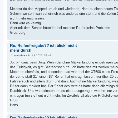
g
Meldest du das Mopped um ab und wieder an, Hast du einen neuen F
Schein, wo sehr wahrscheinlich was anderes drin steht und die Zeilen 
nicht mehr erscheinen.
Dann wird es keimig
Aber mit dem Schein hätte ich bei meinem Prüfer keine Probleme
Gruß Jörg
Re: Reifenfreigabe?? ich blick´ nicht
mehr durch
B
von
hiha
»
8. Juli 2026, 07:49
e
i
Jo, bin ganz beim Jörg. Wenn der ohne Markenbindung eingetragen wu
t
das Gültigkeit, es gibt Bestandsschutz. Ich hatte das mit zweien mein
r
a
Mopetten ebenfalls, und besonders hart wars bei der XT600 eines Fre
g
der vorne statt 21" einen 18"-Reifen hat eintragn lassen, vor über 20 J
Fahrversuch und allem drum und dran. Auch ohne Markenbindung, was
Prüfer dann mokiert hat. Der Schef des Vereins hatte dann allerdings 
Durchblick. Und was drinsteht muss nicht ausgetragen werden, nur zus
eintragen tun sie heut nicht mehr. Im Zweifelsfall also die Prüfstelle w
Gruß
Hans
Re: Reifenfreigabe?? ich blick´ nicht