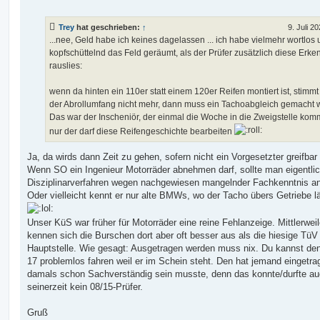
e
i
t
Trey
hat geschrieben:
↑
9. Juli 2
r
a
...nee, Geld habe ich keines dagelassen ... ich habe vielmehr wortlos
g
kopfschüttelnd das Feld geräumt, als der Prüfer zusätzlich diese Erke
rauslies:
wenn da hinten ein 110er statt einem 120er Reifen montiert ist, stimmt
der Abrollumfang nicht mehr, dann muss ein Tachoabgleich gemacht 
Das war der Inscheniör, der einmal die Woche in die Zweigstelle kom
nur der darf diese Reifengeschichte bearbeiten
Ja, da wirds dann Zeit zu gehen, sofern nicht ein Vorgesetzter greifbar 
Wenn SO ein Ingenieur Motorräder abnehmen darf, sollte man eigentlic
Disziplinarverfahren wegen nachgewiesen mangelnder Fachkenntnis an
Oder vielleicht kennt er nur alte BMWs, wo der Tacho übers Getriebe l
Unser KüS war früher für Motorräder eine reine Fehlanzeige. Mittlerwei
kennen sich die Burschen dort aber oft besser aus als die hiesige TüV
Hauptstelle. Wie gesagt: Ausgetragen werden muss nix. Du kannst den
17 problemlos fahren weil er im Schein steht. Den hat jemand eingetra
damals schon Sachverständig sein musste, denn das konnte/durfte a
seinerzeit kein 08/15-Prüfer.
Gruß