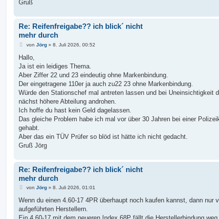
Gruß
Re: Reifenfreigabe?? ich blick´ nicht
mehr durch
B
von
Jörg
»
8. Juli 2026, 00:52
e
i
Hallo,
t
Ja ist ein leidiges Thema.
r
a
Aber Ziffer 22 und 23 eindeutig ohne Markenbindung.
g
Der eingetragene 110er ja auch zu22 23 ohne Markenbindung.
Würde den Stationschef mal antreten lassen und bei Uneinsichtigkeit d
nächst höhere Abteilung androhen.
Ich hoffe du hast kein Geld dagelassen.
Das gleiche Problem habe ich mal vor über 30 Jahren bei einer Polizeik
gehabt.
Aber das ein TÜV Prüfer so blöd ist hätte ich nicht gedacht.
Gruß Jörg
Re: Reifenfreigabe?? ich blick´ nicht
mehr durch
B
von
Jörg
»
8. Juli 2026, 01:01
e
i
Wenn du einen 4.60-17 4PR überhaupt noch kaufen kannst, dann nur 
t
aufgeführten Herstellern.
r
a
Ein 4.60-17 mit dem neueren Index 68P fällt die Herstellerbindung weg