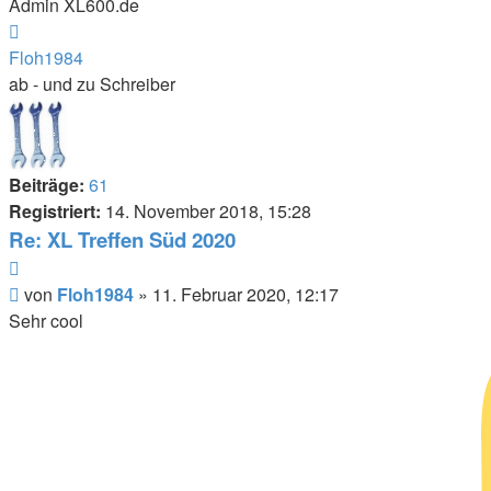
Admin XL600.de
Nach
oben
Floh1984
ab - und zu Schreiber
Beiträge:
61
Registriert:
14. November 2018, 15:28
Re: XL Treffen Süd 2020
Zitieren
Beitrag
von
Floh1984
»
11. Februar 2020, 12:17
Sehr cool