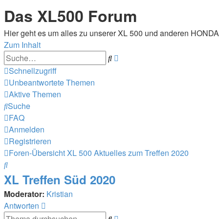
Das XL500 Forum
Hier geht es um alles zu unserer XL 500 und anderen HOND
Zum Inhalt
Erweiterte
Suche
Suche
Schnellzugriff
Unbeantwortete Themen
Aktive Themen
Suche
FAQ
Anmelden
Registrieren
Foren-Übersicht
XL 500
Aktuelles zum Treffen 2020
Suche
XL Treffen Süd 2020
Moderator:
Kristian
Antworten
Erweiterte
Suche