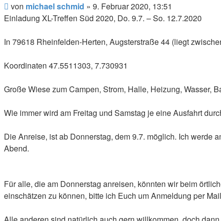
Beitrag
von
michael schmid
»
9. Februar 2020, 13:51
Einladung XL-Treffen Süd 2020, Do. 9.7. – So. 12.7.2020
In 79618 Rheinfelden-Herten, Augsterstraße 44 (liegt zwisch
Koordinaten 47.5511303, 7.730931
Große Wiese zum Campen, Strom, Halle, Heizung, Wasser, Bar, 
Wie immer wird am Freitag und Samstag je eine Ausfahrt durc
Die Anreise, ist ab Donnerstag, dem 9.7. möglich. Ich werde 
Abend.
Für alle, die am Donnerstag anreisen, könnten wir beim örtli
einschätzen zu können, bitte ich Euch um Anmeldung per Mail
Alle anderen sind natürlich auch gern willkommen, doch dann 