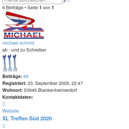
Suche
6 Beiträge • Seite
1
von
1
michael schmid
ab - und zu Schreiber
Beiträge:
69
Registriert:
23. September 2005, 22:47
Wohnort:
53945 Blankenheimerdorf
Kontaktdaten:
Kontaktdaten
von
Website
michael
XL Treffen Süd 2020
schmid
Zitieren