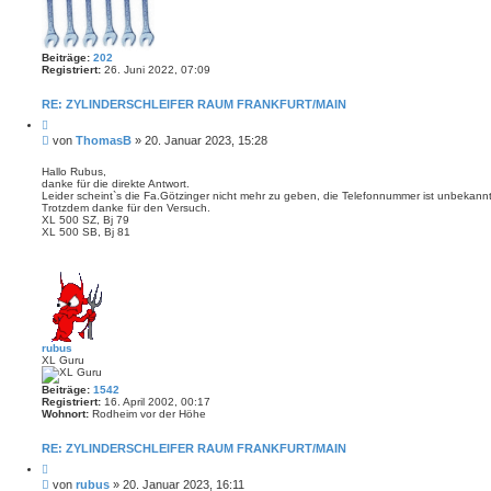
Beiträge:
202
Registriert:
26. Juni 2022, 07:09
RE: ZYLINDERSCHLEIFER RAUM FRANKFURT/MAIN
Z
i
B
von
ThomasB
»
20. Januar 2023, 15:28
t
e
i
i
e
Hallo Rubus,
r
danke für die direkte Antwort.
t
e
Leider scheint`s die Fa.Götzinger nicht mehr zu geben, die Telefonnummer ist unbekannt
r
n
Trotzdem danke für den Versuch.
a
XL 500 SZ, Bj 79
g
XL 500 SB, Bj 81
rubus
XL Guru
Beiträge:
1542
Registriert:
16. April 2002, 00:17
Wohnort:
Rodheim vor der Höhe
RE: ZYLINDERSCHLEIFER RAUM FRANKFURT/MAIN
Z
i
B
von
rubus
»
20. Januar 2023, 16:11
t