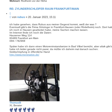
Wohnort:
Rodheim vor der Höhe
RE: ZYLINDERSCHLEIFER RAUM FRANKFURT/MAIN
Z
i
B
von
rubus
»
20. Januar 2023, 15:11
t
e
i
i
e
ich habe gesehen, dass Rubus aus meiner Gegend kommt, weiß der was ?
r
Eventuell gibt's die Firma Götzinger in Frankfurt-Hausen (oder Rödelheim) noch. Dort hab
t
e
ich noch in Hausen gearbeitet habe, meine Sachen machen lassen.
r
n
Im Internet finde ich noch die Daten:
a
Hausener Weg 114
g
60489 Frankfurt am Main
069 / 782968
Später habe ich dann einen Motoreninstandsetzer in Bad Vilbel bemüht, aber afaik gibt'
habe ich leider gerade nicht parat, da müßte ich daheim mal danach suchen.
Geldschöpfung in öffentliche Hand
http://www.monetative.de/
ThomasB
XL Berater