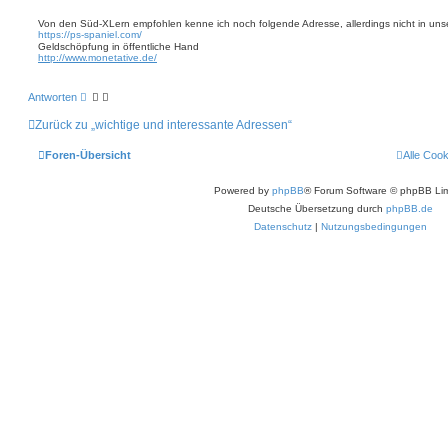
e
i
i
e
Von den Süd-XLern empfohlen kenne ich noch folgende Adresse, allerdings nicht in un
r
https://ps-spaniel.com/
t
e
Geldschöpfung in öffentliche Hand
r
n
http://www.monetative.de/
a
g
Antworten
Zurück zu „wichtige und interessante Adressen“
Foren-Übersicht
Alle Coo
Powered by
phpBB
® Forum Software © phpBB Lim
Deutsche Übersetzung durch
phpBB.de
Datenschutz
|
Nutzungsbedingungen