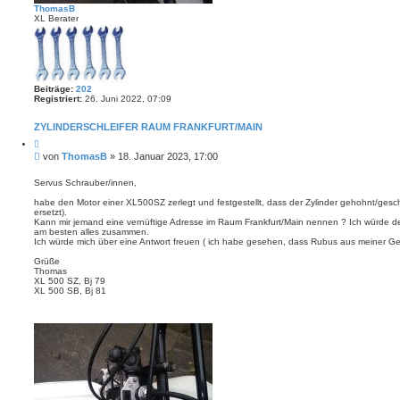
ThomasB
XL Berater
Beiträge:
202
Registriert:
26. Juni 2022, 07:09
ZYLINDERSCHLEIFER RAUM FRANKFURT/MAIN
Z
i
B
von
ThomasB
»
18. Januar 2023, 17:00
t
e
i
i
e
Servus Schrauber/innen,
r
t
e
habe den Motor einer XL500SZ zerlegt und festgestellt, dass der Zylinder gehohnt/gesc
r
n
ersetzt).
a
Kann mir jemand eine vernüftige Adresse im Raum Frankfurt/Main nennen ? Ich würde de
g
am besten alles zusammen.
Ich würde mich über eine Antwort freuen ( ich habe gesehen, dass Rubus aus meiner G
Grüße
Thomas
XL 500 SZ, Bj 79
XL 500 SB, Bj 81