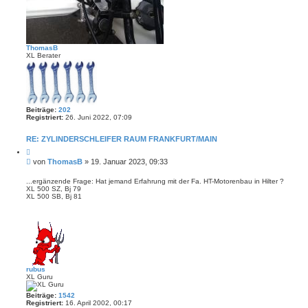
ThomasB
XL Berater
Beiträge:
202
Registriert:
26. Juni 2022, 07:09
RE: ZYLINDERSCHLEIFER RAUM FRANKFURT/MAIN
Z
i
B
von
ThomasB
»
19. Januar 2023, 09:33
t
e
i
i
e
...ergänzende Frage: Hat jemand Erfahrung mit der Fa. HT-Motorenbau in Hilter ?
r
XL 500 SZ, Bj 79
t
e
XL 500 SB, Bj 81
r
n
a
g
rubus
XL Guru
Beiträge:
1542
Registriert:
16. April 2002, 00:17