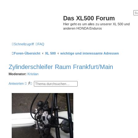
Das XL500 Forum
Hier geht es um alles zu unserer XL 500 und
anderen HONDA Enduros
Schnellzugriff
FAQ
Foren-Übersicht
XL 500
wichtige und interessante Adressen
Zylinderschleifer Raum Frankfurt/Main
Moderator:
Kristian
S
E
Antworten
u
r
c
w
h
e
e
i
t
e
r
t
e
S
u
c
h
e