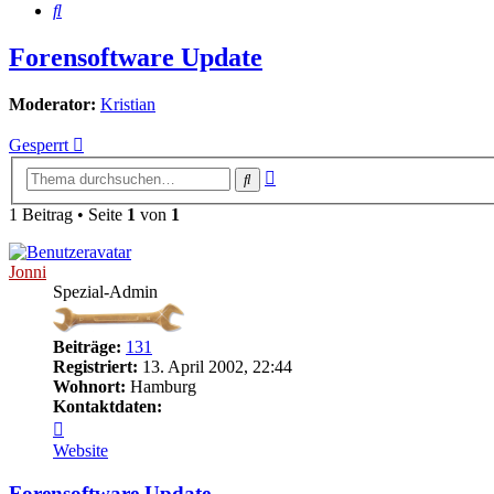
Suche
Forensoftware Update
Moderator:
Kristian
Gesperrt
Erweiterte
Suche
Suche
1 Beitrag • Seite
1
von
1
Jonni
Spezial-Admin
Beiträge:
131
Registriert:
13. April 2002, 22:44
Wohnort:
Hamburg
Kontaktdaten:
Kontaktdaten
von
Website
Jonni
Forensoftware Update