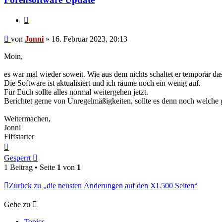
Zitieren
Beitrag
von
Jonni
»
16. Februar 2023, 20:13
Moin,
es war mal wieder soweit. Wie aus dem nichts schaltet er temporär d
Die Software ist aktualisiert und ich räume noch ein wenig auf.
Für Euch sollte alles normal weitergehen jetzt.
Berichtet gerne von Unregelmäßigkeiten, sollte es denn noch welche 
Weitermachen,
Jonni
Fiffstarter
Nach
oben
Gesperrt
1 Beitrag • Seite
1
von
1
Zurück zu „die neusten Änderungen auf den XL500 Seiten“
Gehe zu
Topics