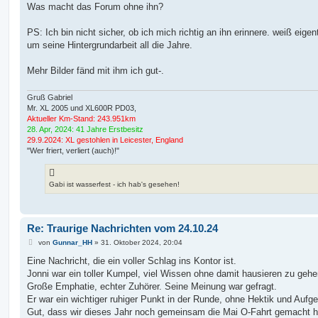
a
Was macht das Forum ohne ihn?
g
PS: Ich bin nicht sicher, ob ich mich richtig an ihn erinnere. weiß eigent
um seine Hintergrundarbeit all die Jahre.
Mehr Bilder fänd mit ihm ich gut-.
Gruß Gabriel
Mr. XL 2005 und XL600R PD03,
Aktueller Km-Stand: 243.951km
28. Apr, 2024: 41 Jahre Erstbesitz
29.9.2024: XL gestohlen in Leicester, England
"Wer friert, verliert (auch)!"
Gabi ist wasserfest - ich hab's gesehen!
Re: Traurige Nachrichten vom 24.10.24
B
von
Gunnar_HH
»
31. Oktober 2024, 20:04
e
i
Eine Nachricht, die ein voller Schlag ins Kontor ist.
t
Jonni war ein toller Kumpel, viel Wissen ohne damit hausieren zu gehe
r
a
Große Emphatie, echter Zuhörer. Seine Meinung war gefragt.
g
Er war ein wichtiger ruhiger Punkt in der Runde, ohne Hektik und Aufge
Gut, dass wir dieses Jahr noch gemeinsam die Mai O-Fahrt gemacht 