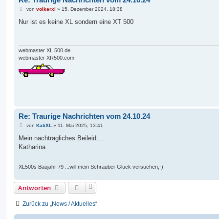
B
von
volkerxl
»
15. Dezember 2024, 18:38
e
i
Nur ist es keine XL sondern eine XT 500
t
r
a
g
webmaster XL 500.de
webmaster XR500.com
Re: Traurige Nachrichten vom 24.10.24
B
von
KatiXL
»
11. Mai 2025, 13:41
e
i
Mein nachträgliches Beileid….
t
Katharina
r
a
g
XL500s Baujahr 79 ...will mein Schrauber Glück versuchen;-)
Antworten
Zurück zu „News / Aktuelles“