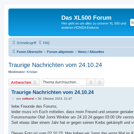
Das XL500 Forum
Hier geht es um alles zu unserer XL 500 und
anderen HONDA Enduros
Schnellzugriff
FAQ
Foren-Übersicht
Forum allgemein
News / Aktuelles
Traurige Nachrichten vom 24.10.24
Moderator:
Kristian
Suche
Erweiterte Suche
Antworten
Traurige Nachrichten vom 24.10.24
B
von
volkerxl
»
30. Oktober 2024, 21:47
e
i
liebe Freunde des Forums,
t
leider muss ich Euch mitteilen, dass mein Freund und unserer genialer
r
a
Forumsmaster Olaf Jonni Winkler am 24.10.24 gegen 03:00 Uhr verstor
g
Seit etwas über einem Jahr hat er gegen seinen Krebs gekämpft und ve
Dieses Foto ist vom 02.10.23: Hier haben wir Jonni das erste Mal im 