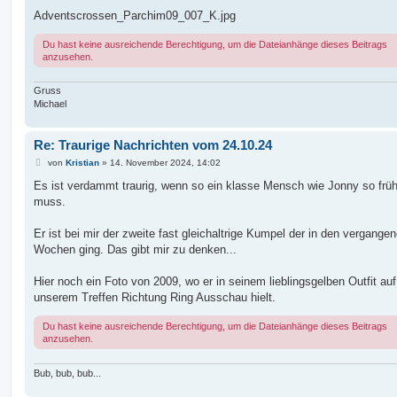
Adventscrossen_Parchim09_007_K.jpg
Du hast keine ausreichende Berechtigung, um die Dateianhänge dieses Beitrags
anzusehen.
Gruss
Michael
Re: Traurige Nachrichten vom 24.10.24
B
von
Kristian
»
14. November 2024, 14:02
e
i
Es ist verdammt traurig, wenn so ein klasse Mensch wie Jonny so frü
t
muss.
r
a
g
Er ist bei mir der zweite fast gleichaltrige Kumpel der in den vergange
Wochen ging. Das gibt mir zu denken...
Hier noch ein Foto von 2009, wo er in seinem lieblingsgelben Outfit auf
unserem Treffen Richtung Ring Ausschau hielt.
Du hast keine ausreichende Berechtigung, um die Dateianhänge dieses Beitrags
anzusehen.
Bub, bub, bub...