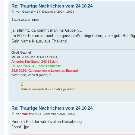
Re: Traurige Nachrichten vom 24.10.24
B
von
Gabriel
»
14. Dezember 2024, 15:55
e
i
Tach zusammen,
t
r
a
ja, stimmt, da kommt man ins Grübeln...
g
Im 600er Forum ist auch ein ganz großer abgetreten, viele gute Beiträg
Sein Name Klaus, aus Thailand
Gruß Gabriel
Mr. XL 2005 und XL600R PD03,
Aktueller Km-Stand: 243.951km
28. Apr, 2024: 41 Jahre Erstbesitz
29.9.2024: XL gestohlen in Leicester, England
"Wer friert, verliert (auch)!"
Gabi ist wasserfest - ich hab's gesehen!
Re: Traurige Nachrichten vom 24.10.24
B
von
volkerxl
»
14. Dezember 2024, 20:18
e
i
Hier ein Bild der würdevollen Beisetzung
t
Jonni1.jpg
r
a