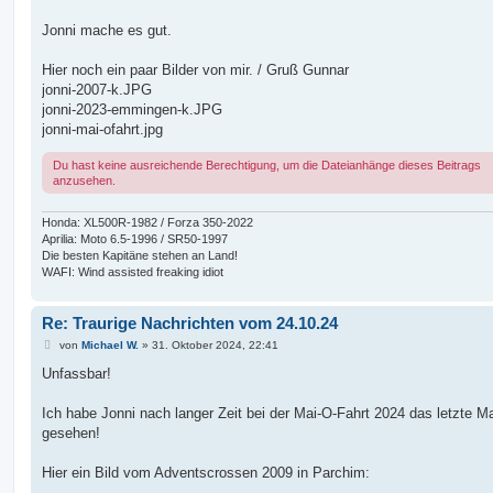
Jonni mache es gut.
Hier noch ein paar Bilder von mir. / Gruß Gunnar
jonni-2007-k.JPG
jonni-2023-emmingen-k.JPG
jonni-mai-ofahrt.jpg
Du hast keine ausreichende Berechtigung, um die Dateianhänge dieses Beitrags
anzusehen.
Honda: XL500R-1982 / Forza 350-2022
Aprilia: Moto 6.5-1996 / SR50-1997
Die besten Kapitäne stehen an Land!
WAFI: Wind assisted freaking idiot
Re: Traurige Nachrichten vom 24.10.24
B
von
Michael W.
»
31. Oktober 2024, 22:41
e
i
Unfassbar!
t
r
a
Ich habe Jonni nach langer Zeit bei der Mai-O-Fahrt 2024 das letzte M
g
gesehen!
Hier ein Bild vom Adventscrossen 2009 in Parchim: