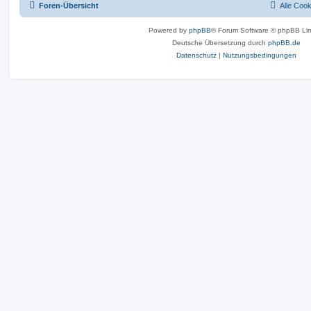
Foren-Übersicht
Alle Coo
Powered by
phpBB
® Forum Software © phpBB Lim
Deutsche Übersetzung durch
phpBB.de
Datenschutz
|
Nutzungsbedingungen