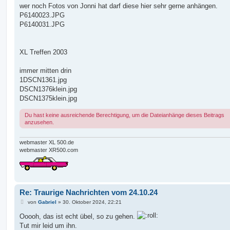
i
wer noch Fotos von Jonni hat darf diese hier sehr gerne anhängen.
t
P6140023.JPG
r
a
P6140031.JPG
g
XL Treffen 2003
immer mitten drin
1DSCN1361.jpg
DSCN1376klein.jpg
DSCN1375klein.jpg
Du hast keine ausreichende Berechtigung, um die Dateianhänge dieses Beitrags
anzusehen.
webmaster XL 500.de
webmaster XR500.com
Re: Traurige Nachrichten vom 24.10.24
B
von
Gabriel
»
30. Oktober 2024, 22:21
e
i
Ooooh, das ist echt übel, so zu gehen.
t
Tut mir leid um ihn.
r