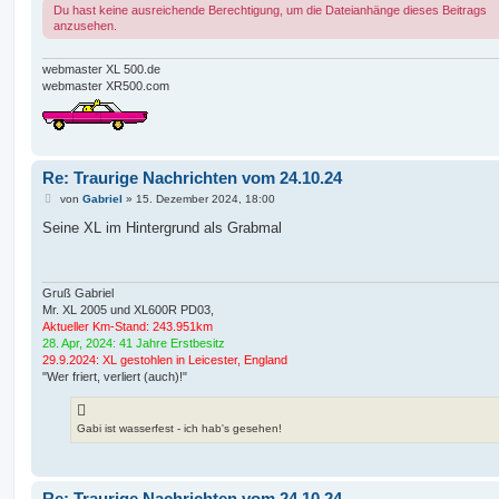
g
Du hast keine ausreichende Berechtigung, um die Dateianhänge dieses Beitrags
anzusehen.
webmaster XL 500.de
webmaster XR500.com
Re: Traurige Nachrichten vom 24.10.24
B
von
Gabriel
»
15. Dezember 2024, 18:00
e
i
Seine XL im Hintergrund als Grabmal
t
r
a
g
Gruß Gabriel
Mr. XL 2005 und XL600R PD03,
Aktueller Km-Stand: 243.951km
28. Apr, 2024: 41 Jahre Erstbesitz
29.9.2024: XL gestohlen in Leicester, England
"Wer friert, verliert (auch)!"
Gabi ist wasserfest - ich hab's gesehen!
Re: Traurige Nachrichten vom 24.10.24