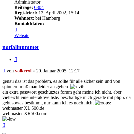
Administrator
Beiträge:
6304
Registriert:
12. April 2002, 15:14
Wohnort:
bei Hamburg
Kontaktdaten:
Kontaktdaten
von
Website
volkerxl
notfallnummer
Zitieren
Beitrag
von
volkerxl
»
29. Januar 2005, 12:17
genau das ist das problem, es sollte für alle sicher sein und von
spinnern muß man leider ausgehen.
ein extra passwort geschütztes forum geht meine ich nicht, aber
vielleicht eine interaktive liste. beschäftige mich gerade mit php5. da
geht sowas bestimmt, nur kann ich es noch nicht
webmaster XL 500.de
webmaster XR500.com
Nach
oben