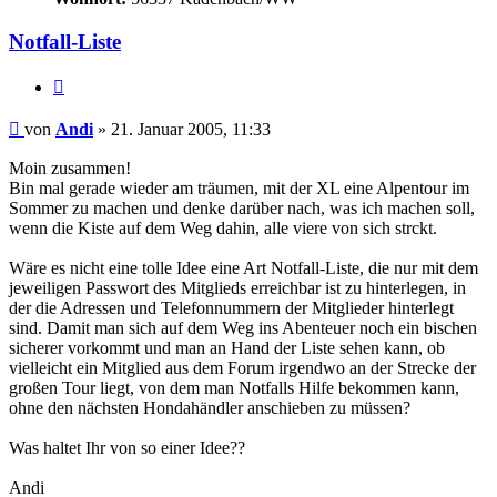
Notfall-Liste
Zitieren
Beitrag
von
Andi
»
21. Januar 2005, 11:33
Moin zusammen!
Bin mal gerade wieder am träumen, mit der XL eine Alpentour im
Sommer zu machen und denke darüber nach, was ich machen soll,
wenn die Kiste auf dem Weg dahin, alle viere von sich strckt.
Wäre es nicht eine tolle Idee eine Art Notfall-Liste, die nur mit dem
jeweiligen Passwort des Mitglieds erreichbar ist zu hinterlegen, in
der die Adressen und Telefonnummern der Mitglieder hinterlegt
sind. Damit man sich auf dem Weg ins Abenteuer noch ein bischen
sicherer vorkommt und man an Hand der Liste sehen kann, ob
vielleicht ein Mitglied aus dem Forum irgendwo an der Strecke der
großen Tour liegt, von dem man Notfalls Hilfe bekommen kann,
ohne den nächsten Hondahändler anschieben zu müssen?
Was haltet Ihr von so einer Idee??
Andi