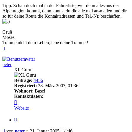
Tipp: Schau doch mal in der Fahrerliste, wer denn alles aus der
Alpenregion kommt, dann kannst du die alle mal an-mailen und dir
so für deine Route die Kontaktadressen und Tel.-Nr. beschaffen.
Gruß
Moses
Träume nicht dein Leben, lebe deine Träume !
Nach
oben
peter
XL Guru
Beiträge:
4456
Registriert:
28. März 2003, 01:36
Wohnort:
Basel
Kontaktdaten:
Kontaktdaten
von
Website
peter
Zitieren
Beitrag
von
peter
»
21. Januar 2005, 14:46