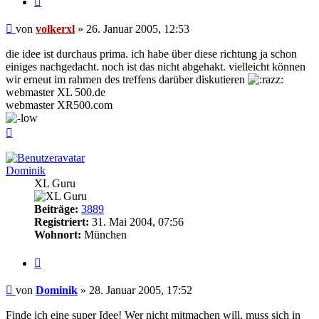
Beitrag
von
volkerxl
»
26. Januar 2005, 12:53
die idee ist durchaus prima. ich habe über diese richtung ja schon
einiges nachgedacht. noch ist das nicht abgehakt. vielleicht können
wir erneut im rahmen des treffens darüber diskutieren
webmaster XL 500.de
webmaster XR500.com
Nach
oben
Dominik
XL Guru
Beiträge:
3889
Registriert:
31. Mai 2004, 07:56
Wohnort:
München
Zitieren
Beitrag
von
Dominik
»
28. Januar 2005, 17:52
Finde ich eine super Idee! Wer nicht mitmachen will, muss sich in