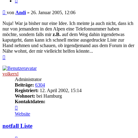
Beitrag
von
Andi
»
26. Januar 2005, 12:06
Nuja! War ja bisher nur eine Idee. Ich meinte ja auch nicht, dass ich
nur von jemandem in den Alpen eine Telefonnummer haben
möchte, sondern falls mir
z.B.
auf dem Weg dahin irgendetwas
kaputgeht, dann kann ich schnell meine ausgedruckte Liste zur
Hand nehmen und schauen, ob irgendjemand aus dem Forum in der
Nähe wohnt, der mir vielleicht helfen könnte...
Nach
oben
volkerxl
Administrator
Beiträge:
6304
Registriert:
12. April 2002, 15:14
Wohnort:
bei Hamburg
Kontaktdaten:
Kontaktdaten
von
Website
volkerxl
notfall Liste
Zitieren