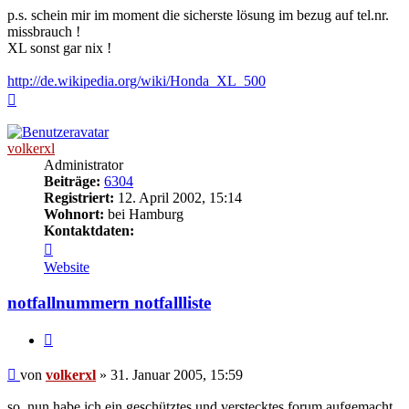
p.s. schein mir im moment die sicherste lösung im bezug auf tel.nr.
missbrauch !
XL sonst gar nix !
http://de.wikipedia.org/wiki/Honda_XL_500
Nach
oben
volkerxl
Administrator
Beiträge:
6304
Registriert:
12. April 2002, 15:14
Wohnort:
bei Hamburg
Kontaktdaten:
Kontaktdaten
von
Website
volkerxl
notfallnummern notfallliste
Zitieren
Beitrag
von
volkerxl
»
31. Januar 2005, 15:59
so, nun habe ich ein geschütztes und verstecktes forum aufgemacht.