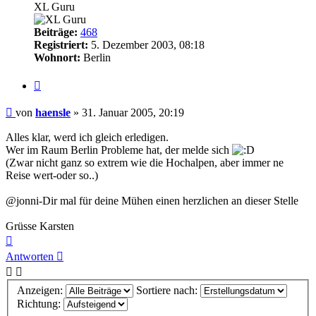
XL Guru
Beiträge:
468
Registriert:
5. Dezember 2003, 08:18
Wohnort:
Berlin
Zitieren
Beitrag
von
haensle
»
31. Januar 2005, 20:19
Alles klar, werd ich gleich erledigen.
Wer im Raum Berlin Probleme hat, der melde sich
(Zwar nicht ganz so extrem wie die Hochalpen, aber immer ne
Reise wert-oder so..)
@jonni-Dir mal für deine Mühen einen herzlichen an dieser Stelle
Grüsse Karsten
Nach
oben
Antworten
Anzeigen:
Sortiere nach:
Richtung: