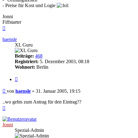
- Preise für Kost und Logie
Jonni
Fiffstarter
Nach
oben
haensle
XL Guru
Beiträge:
468
Registriert:
5. Dezember 2003, 08:18
Wohnort:
Berlin
Zitieren
Beitrag
von
haensle
»
31. Januar 2005, 19:15
..wo gehts zum Antrag für den Eintrag??
Nach
oben
Jonni
Spezial-Admin