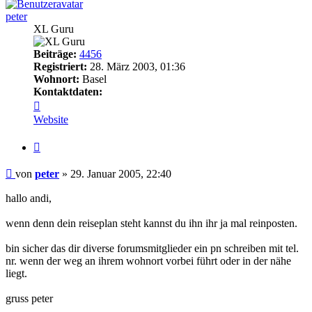
peter
XL Guru
Beiträge:
4456
Registriert:
28. März 2003, 01:36
Wohnort:
Basel
Kontaktdaten:
Kontaktdaten
von
Website
peter
Zitieren
Beitrag
von
peter
»
29. Januar 2005, 22:40
hallo andi,
wenn denn dein reiseplan steht kannst du ihn ihr ja mal reinposten.
bin sicher das dir diverse forumsmitglieder ein pn schreiben mit tel.
nr. wenn der weg an ihrem wohnort vorbei führt oder in der nähe
liegt.
gruss peter