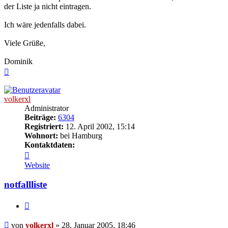
der Liste ja nicht eintragen.
Ich wäre jedenfalls dabei.
Viele Grüße,
Dominik
Nach
oben
volkerxl
Administrator
Beiträge:
6304
Registriert:
12. April 2002, 15:14
Wohnort:
bei Hamburg
Kontaktdaten:
Kontaktdaten
von
Website
volkerxl
notfallliste
Zitieren
Beitrag
von
volkerxl
»
28. Januar 2005, 18:46