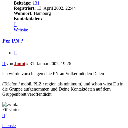
Beiträge:
131
Registriert:
13. April 2002, 22:44
Wohnort:
Hamburg
Kontaktdaten:
Kontaktdaten
von
Website
Jonni
Per PN ?
Zitieren
Beitrag
von
Jonni
»
31. Januar 2005, 19:26
ich würde vorschlagen eine PN an Volker mit den Daten
(Telefon / mobil, PLZ / region als minimum) und schon wirst Du in
die Gruppe aufgenommen und Deine Kontaktdaten auf dem
Gruppenbrett veröffentlicht.
Fiffstarter
Nach
oben
haensle