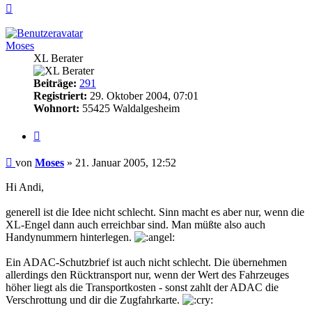
Nach
oben
Moses
XL Berater
Beiträge:
291
Registriert:
29. Oktober 2004, 07:01
Wohnort:
55425 Waldalgesheim
Zitieren
Beitrag
von
Moses
»
21. Januar 2005, 12:52
Hi Andi,
generell ist die Idee nicht schlecht. Sinn macht es aber nur, wenn die
XL-Engel dann auch erreichbar sind. Man müßte also auch
Handynummern hinterlegen.
Ein ADAC-Schutzbrief ist auch nicht schlecht. Die übernehmen
allerdings den Rücktransport nur, wenn der Wert des Fahrzeuges
höher liegt als die Transportkosten - sonst zahlt der ADAC die
Verschrottung und dir die Zugfahrkarte.