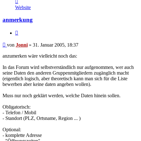
Kontaktdaten
von
Website
Jonni
anmerkung
Zitieren
Beitrag
von
Jonni
»
31. Januar 2005, 18:37
anzumerken wäre vielleicht noch das:
In das Forum wird selbstverständlich nur aufgenommen, wer auch
seine Daten den anderen Gruppenmitgliedern zugänglich macht
(eigentlich logisch, aber theoretisch kann man sich für die Liste
bewerben aber keine daten angeben wollen).
Muss nur noch geklärt werden, welche Daten hinein sollen.
Obligatorisch:
- Telefon / Mobil
- Standort (PLZ, Ortsname, Region ... )
Optional:
- komplette Adresse
- "Öffnungszeiten"