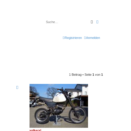
Suche
Erweiterte Suche
Registrieren
Anmelden
1 Beitrag • Seite
1
von
1
volkerxl