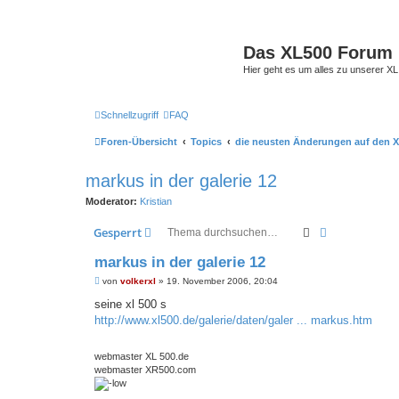
Das XL500 Forum
Hier geht es um alles zu unserer
Schnellzugriff
FAQ
Foren-Übersicht
Topics
die neusten Änderungen auf den X
markus in der galerie 12
Moderator:
Kristian
Suche
Erweiterte S
Gesperrt
markus in der galerie 12
B
von
volkerxl
»
19. November 2006, 20:04
e
i
seine xl 500 s
t
http://www.xl500.de/galerie/daten/galer ... markus.htm
r
a
g
webmaster XL 500.de
webmaster XR500.com