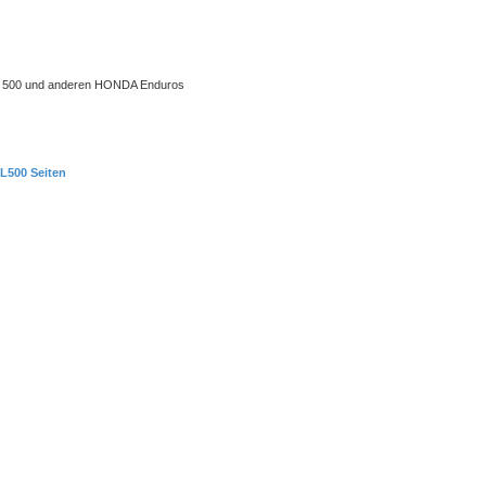
 XL 500 und anderen HONDA Enduros
L500 Seiten
uche