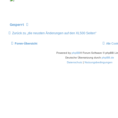
Gesperrt
Zurück zu „die neusten Änderungen auf den XL500 Seiten“
Foren-Übersicht
Alle Coo
Powered by
phpBB
® Forum Software © phpBB Lim
Deutsche Übersetzung durch
phpBB.de
Datenschutz
|
Nutzungsbedingungen