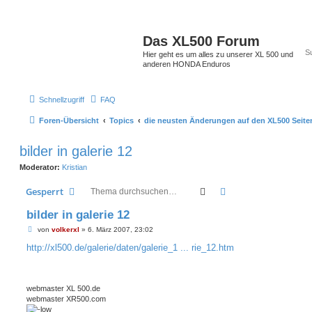
Das XL500 Forum
Hier geht es um alles zu unserer XL 500 und
anderen HONDA Enduros
Schnellzugriff
FAQ
Foren-Übersicht
Topics
die neusten Änderungen auf den XL500 Seite
bilder in galerie 12
Moderator:
Kristian
Suche
Erweiterte Suche
Gesperrt
bilder in galerie 12
B
von
volkerxl
»
6. März 2007, 23:02
e
i
http://xl500.de/galerie/daten/galerie_1 ... rie_12.htm
t
r
a
g
webmaster XL 500.de
webmaster XR500.com