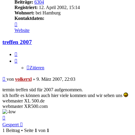
Beiträge:
6304
Registriert:
12. April 2002, 15:14
Wohnort:
bei Hamburg
Kontaktdaten:
Kontaktdaten
von
Website
volkerxl
treffen 2007
Zitieren
Zitieren
Beitrag
von
volkerxl
»
9. März 2007, 22:03
termin treffen süd für 2007 aufgenommen.
ich hoffe es können auch hier viele kommen und wir sehen uns
webmaster XL 500.de
webmaster XR500.com
Nach
oben
Gesperrt
1 Beitrag • Seite
1
von
1