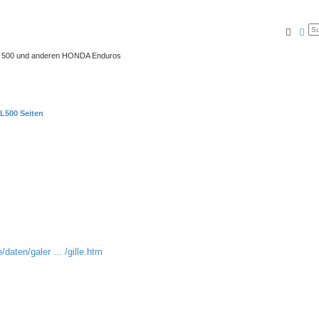
Suche
Erw
 XL 500 und anderen HONDA Enduros
L500 Seiten
/daten/galer ... /gille.htm