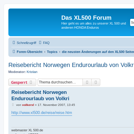
Das XL500 Forum
Hier geht es um alles zu unserer XL 500 und
anderen HONDA Enduros
Schnellzugriff
FAQ
Foren-Übersicht
Topics
die neusten Änderungen auf den XL500 Seite
Reisebericht Norwegen Endurourlaub von Volkr
Moderator:
Kristian
Suche
Erweiterte Suche
Gesperrt
Reisebericht Norwegen
Endurourlaub von Volkri
B
von
volkerxl
»
17. November 2007, 13:45
e
i
http://www.xl500.de/reise/reise.htm
t
r
a
g
webmaster XL 500.de