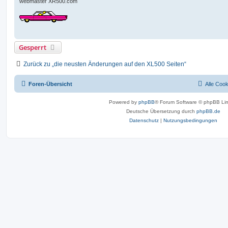
webmaster XR500.com
Gesperrt
Zurück zu „die neusten Änderungen auf den XL500 Seiten“
Foren-Übersicht
Alle Coo
Powered by
phpBB
® Forum Software © phpBB Lim
Deutsche Übersetzung durch
phpBB.de
Datenschutz
|
Nutzungsbedingungen