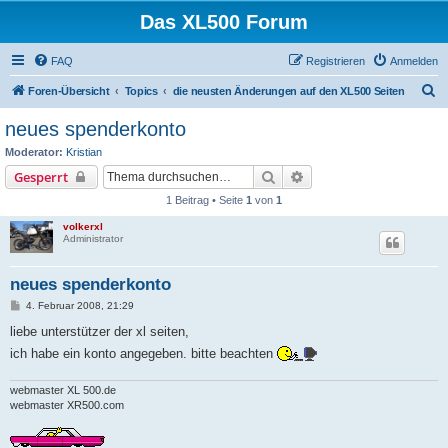
Das XL500 Forum
FAQ
Registrieren
Anmelden
S
Foren-Übersicht
Topics
die neusten Änderungen auf den XL500 Seiten
u
neues spenderkonto
c
Moderator:
Kristian
h
Suche
Erweiterte Suche
Gesperrt
e
1 Beitrag • Seite
1
von
1
volkerxl
Administrator
neues spenderkonto
B
4. Februar 2008, 21:29
e
i
liebe unterstützer der xl seiten,
t
ich habe ein konto angegeben. bitte beachten
r
a
g
webmaster XL 500.de
webmaster XR500.com