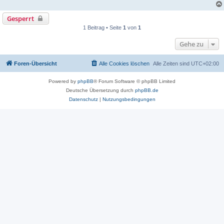
Gesperrt
1 Beitrag • Seite
1
von
1
Gehe zu
Foren-Übersicht
Alle Cookies löschen
Alle Zeiten sind
UTC+02:00
Powered by
phpBB
® Forum Software © phpBB Limited
Deutsche Übersetzung durch
phpBB.de
Datenschutz
|
Nutzungsbedingungen