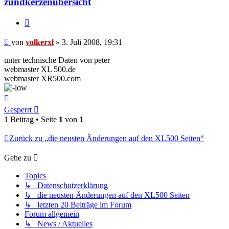
zündkerzenübersicht
Zitieren
Beitrag
von
volkerxl
»
3. Juli 2008, 19:31
unter technische Daten von peter
webmaster XL 500.de
webmaster XR500.com
Nach
oben
Gesperrt
1 Beitrag • Seite
1
von
1
Zurück zu „die neusten Änderungen auf den XL500 Seiten“
Gehe zu
Topics
↳ Datenschutzerklärung
↳ die neusten Änderungen auf den XL500 Seiten
↳ letzten 20 Beiträge im Forum
Forum allgemein
↳ News / Aktuelles