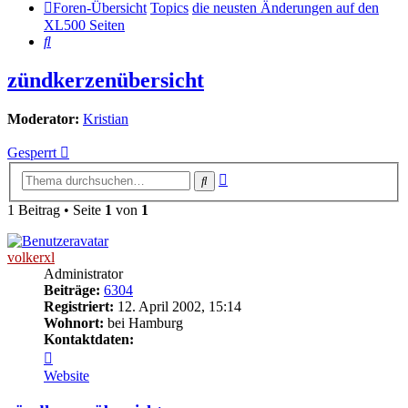
Foren-Übersicht
Topics
die neusten Änderungen auf den
XL500 Seiten
Suche
zündkerzenübersicht
Moderator:
Kristian
Gesperrt
Erweiterte
Suche
Suche
1 Beitrag • Seite
1
von
1
volkerxl
Administrator
Beiträge:
6304
Registriert:
12. April 2002, 15:14
Wohnort:
bei Hamburg
Kontaktdaten:
Kontaktdaten
von
Website
volkerxl