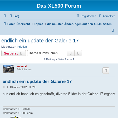
Das XL500 Forum
FAQ
Registrieren
Anmelden
Foren-Übersicht
Topics
die neusten Änderungen auf den XL500 Seiten
S
u
endlich ein update der Galerie 17
c
Moderator:
Kristian
h
Suche
Erweiterte Suche
Gesperrt
e
1 Beitrag • Seite
1
von
1
volkerxl
Administrator
endlich ein update der Galerie 17
B
4. Oktober 2012, 16:29
e
i
nun endlich habe ich es geschafft, diverse Bilder in der Galerie 17 ergänzt
t
r
a
g
webmaster XL 500.de
webmaster XR500.com