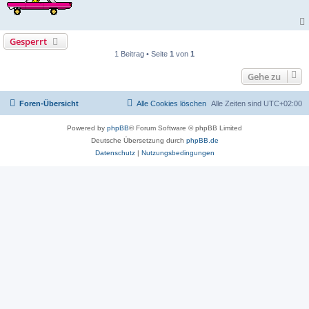
Gesperrt
1 Beitrag • Seite
1
von
1
Gehe zu
Foren-Übersicht
Alle Cookies löschen
Alle Zeiten sind
UTC+02:00
Powered by
phpBB
® Forum Software © phpBB Limited
Deutsche Übersetzung durch
phpBB.de
Datenschutz
|
Nutzungsbedingungen