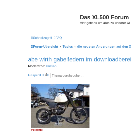
Das XL500 Forum
Hier geht es um alles zu unserer
Schnellzugriff
FAQ
Foren-Übersicht
Topics
die neusten Änderungen auf den X
abe wirth gabelfedern im downloadbere
Moderator:
Kristian
S
E
Gesperrt
u
r
c
w
h
e
e
i
t
e
r
t
e
S
u
c
h
e
volkerxl