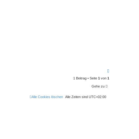
N
a
1 Beitrag • Seite
1
von
1
c
h
Gehe zu
o
b
e
Alle Cookies löschen
Alle Zeiten sind
UTC+02:00
n