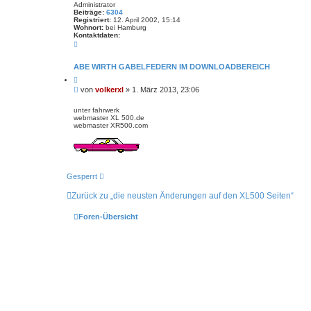
Administrator
Beiträge:
6304
Registriert:
12. April 2002, 15:14
Wohnort:
bei Hamburg
Kontaktdaten:
K
o
n
t
ABE WIRTH GABELFEDERN IM DOWNLOADBEREICH
a
Z
k
i
t
B
von
volkerxl
»
1. März 2013, 23:06
t
d
e
i
a
i
e
unter fahrwerk
t
r
webmaster XL 500.de
t
e
e
webmaster XR500.com
n
r
n
v
a
o
g
n
v
o
l
Gesperrt
k
e
Zurück zu „die neusten Änderungen auf den XL500 Seiten“
r
x
l
Foren-Übersicht