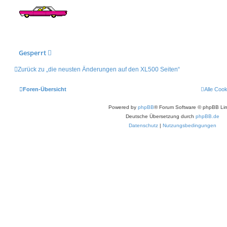
Gesperrt
Zurück zu „die neusten Änderungen auf den XL500 Seiten“
Foren-Übersicht
Alle Coo
Powered by
phpBB
® Forum Software © phpBB Lim
Deutsche Übersetzung durch
phpBB.de
Datenschutz
|
Nutzungsbedingungen