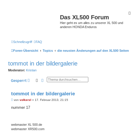
Das XL500 Forum
Hier geht es um alles zu unserer XL 500 und
anderen HONDA Enduros
Schnellzugriff
FAQ
Foren-Übersicht
Topics
die neusten Änderungen auf den XL500 Seiten
tommot in der bildergalerie
Moderator:
Kristian
Suche
Erweiterte Suche
Gesperrt
tommot in der bildergalerie
B
von
volkerxl
»
17. Februar 2013, 21:15
e
i
nummer 17
t
r
a
g
webmaster XL 500.de
webmaster XR500.com