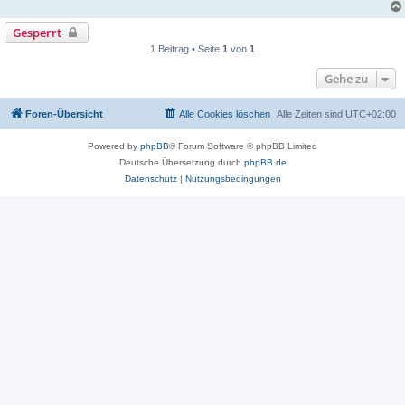
Gesperrt
1 Beitrag • Seite
1
von
1
Gehe zu
Foren-Übersicht
Alle Cookies löschen
Alle Zeiten sind
UTC+02:00
Powered by
phpBB
® Forum Software © phpBB Limited
Deutsche Übersetzung durch
phpBB.de
Datenschutz
|
Nutzungsbedingungen