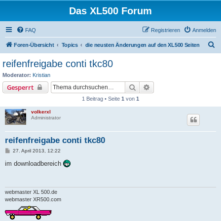
Das XL500 Forum
FAQ
Registrieren
Anmelden
S
Foren-Übersicht
Topics
die neusten Änderungen auf den XL500 Seiten
u
reifenfreigabe conti tkc80
c
Moderator:
Kristian
h
Suche
Erweiterte Suche
Gesperrt
e
1 Beitrag • Seite
1
von
1
volkerxl
Administrator
reifenfreigabe conti tkc80
B
27. April 2013, 12:22
e
i
im downloadbereich
t
r
a
g
webmaster XL 500.de
webmaster XR500.com