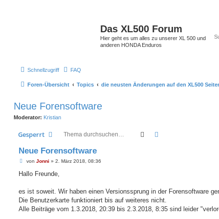
Das XL500 Forum
Hier geht es um alles zu unserer XL 500 und
anderen HONDA Enduros
Schnellzugriff
FAQ
Foren-Übersicht
Topics
die neusten Änderungen auf den XL500 Seite
Neue Forensoftware
Moderator:
Kristian
Suche
Erweiterte Suche
Gesperrt
Neue Forensoftware
B
von
Jonni
»
2. März 2018, 08:36
e
i
Hallo Freunde,
t
r
a
es ist soweit. Wir haben einen Versionssprung in der Forensoftware g
g
Die Benutzerkarte funktioniert bis auf weiteres nicht.
Alle Beiträge vom 1.3.2018, 20:39 bis 2.3.2018, 8:35 sind leider "verlo