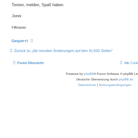
Testen, melden, Spaß haben.
Jonni
Fiffstarter
Gesperrt
Zurück zu „die neusten Änderungen auf den XL500 Seiten“
Foren-Übersicht
Alle Coo
Powered by
phpBB
® Forum Software © phpBB Lim
Deutsche Übersetzung durch
phpBB.de
Datenschutz
|
Nutzungsbedingungen