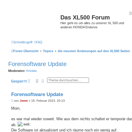
Das XL500 Forum
Hier geht es um alles zu unserer XL 500 und
anderen HONDA Enduros
Schnellzugriff
FAQ
Foren-Übersicht
Topics
die neusten Änderungen auf den XL500 Seiten
Forensoftware Update
Moderator:
Kristian
Suche
Erweiterte Suche
Gesperrt
Forensoftware Update
B
von
Jonni
»
16. Februar 2023, 20:13
e
i
Moin,
t
r
a
es war mal wieder soweit. Wie aus dem nichts schaltet er temporär d
g
ab.
Die Software ist aktualisiert und ich räume noch ein wenig auf.