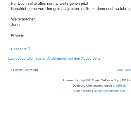
Für Euch sollte alles normal weitergehen jetzt.
Berichtet gerne von Unregelmäßigkeiten, sollte es denn noch welche g
Weitermachen,
Jonni
Fiffstarter
Gesperrt
Zurück zu „die neusten Änderungen auf den XL500 Seiten“
Foren-Übersicht
Alle Coo
Powered by
phpBB
® Forum Software © phpBB Lim
Deutsche Übersetzung durch
phpBB.de
Datenschutz
|
Nutzungsbedingungen