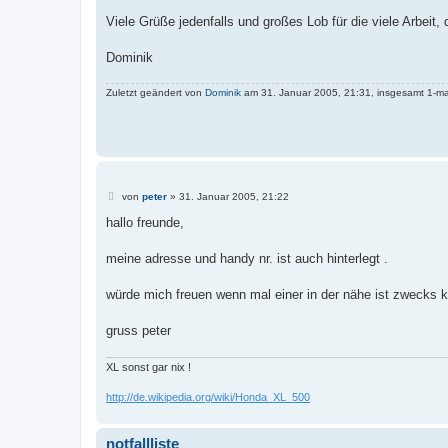
Viele Grüße jedenfalls und großes Lob für die viele Arbeit,
Dominik
Zuletzt geändert von
Dominik
am 31. Januar 2005, 21:31, insgesamt 1-ma
B
von
peter
»
31. Januar 2005, 21:22
e
i
hallo freunde,
t
r
a
meine adresse und handy nr. ist auch hinterlegt .
g
würde mich freuen wenn mal einer in der nähe ist zwecks kl
gruss peter
XL sonst gar nix !
http://de.wikipedia.org/wiki/Honda_XL_500
notfallliste