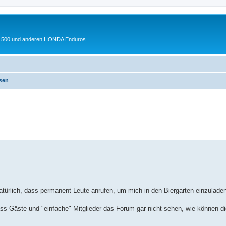
 XL 500 und anderen HONDA Enduros
ssen
erte Suche
natürlich, dass permanent Leute anrufen, um mich in den Biergarten einzulad
s Gäste und "einfache" Mitglieder das Forum gar nicht sehen, wie können di