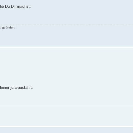
 die Du Dir machst,
l geändert.
einer jura-ausfahrt.