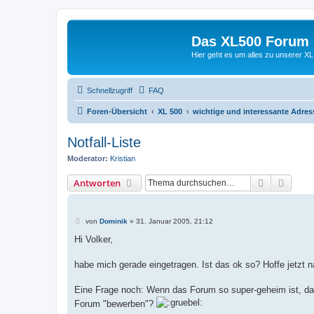
Das XL500 Forum
Hier geht es um alles zu unserer
Schnellzugriff
FAQ
Foren-Übersicht
XL 500
wichtige und interessante Adre
Notfall-Liste
Moderator:
Kristian
Suche
Erweit
Antworten
B
von
Dominik
»
31. Januar 2005, 21:12
e
i
Hi Volker,
t
r
a
habe mich gerade eingetragen. Ist das ok so? Hoffe jetzt 
g
Eine Frage noch: Wenn das Forum so super-geheim ist, das
Forum "bewerben"?