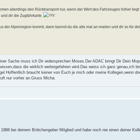
ehmen allerdings den Rücktransport nur, wenn der Wert des Fahrzeuges höher liegt 
 und dir die Zugfahrkarte.
aus der Alpenregion kommt, dann kannst du die alle mal an-mailen und dir so für de
 einer Sache muss ich Dir widersprechen Moses.Der ADAC bringt Dir Dein M
wissen,dass die wirklich weitergefahren wird.Das weiss ich ganz genau,ich bi
ngel.Hoffentlich braucht keiner von Euch je mich oder meine Kollegen,wenn doc
Ruft nur vorher an.Gruss Micha.
eit 1988 bei deinem Brötchengeber Mitglied und habe noch nie einen deiner Ko