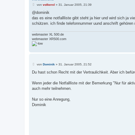
B
von
volkerxl
»
31. Januar 2005, 21:39
e
i
@dominik
t
das es eine notfallliste gibt steht ja hier und wird sich j
r
a
schützen. ich finde telefonnummer uund anschrift gehören n
g
webmaster XL 500.de
webmaster XR500.com
B
von
Dominik
»
31. Januar 2005, 21:52
e
i
Du hast schon Recht mit der Vertraulichkeit. Aber ich befür
t
r
a
Wenn jeder die Notfallliste mit der Bemerkung "Nur für akt
g
auch mehr teilnehmen.
Nur so eine Anregung,
Dominik