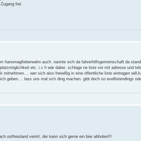
 Zugang frei.
em hanomagfieberwahn auch. nannte sich da fahrerhilfsgemeinschaft.da stand 
lplatzmöglichkeit etc. i c h wär dabei. schlage ne liste vor mit adresse und t
tnehmen.... wer sich also freiwillig in eine öffentliche liste eintragen will
 nich geben.... lass uns mal so'n ding machen. gibt doch so exellistendings o
 ostfreisland verirrt, der kann sich gerne ein bier abholen!!!