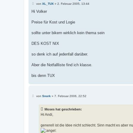
B
von
XL_TUX
»
2. Februar 2005, 13:44
e
i
Hi Volker
t
r
a
Preise für Kost und Logie
g
sollte unter bikern wirklich kein thema sein
DES KOST NIX
so denk ich auf jedenfall darüber.
Aber die Notfallliste find ich klasse.
bis denn TUX
B
von
Snork
»
7. Februar 2006, 22:52
e
i
t
Moses hat geschrieben:
r
a
Hi Andi,
g
generell ist die Idee nicht schlecht. Sinn macht es abe