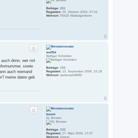
e
n
Beiträge:
291
Registriert:
29. Oktober 2004, 07:01
Wohnort:
55425 Waldalgesheim
N
a
c
h
wulf3d
o
fleißiger Schreiber
b
auch drinn, wer mit
e
elefonnummer, sowie
n
Beiträge:
102
,kann auch niemand
Registriert:
13. September 2006, 22:18
Wohnort:
wedemark/BRD
der? meine daten geb
N
a
c
h
boomi
o
XL Berater
b
e
n
Beiträge:
220
Registriert:
27. März 2006, 17:07
Wohnort:
Osteel