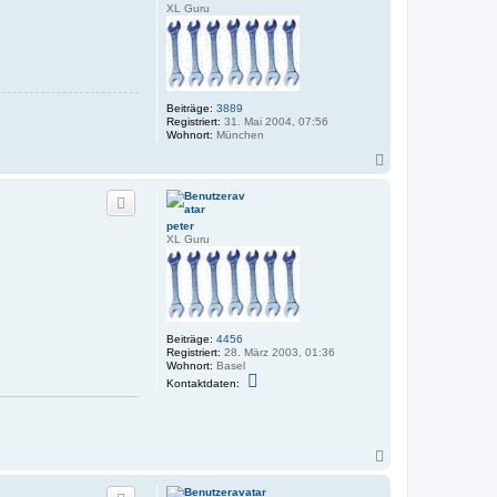
XL Guru
Beiträge:
3889
Registriert:
31. Mai 2004, 07:56
Wohnort:
München
N
a
c
h
o
peter
b
XL Guru
e
n
Beiträge:
4456
Registriert:
28. März 2003, 01:36
Wohnort:
Basel
K
Kontaktdaten:
o
n
t
a
k
N
t
a
d
a
c