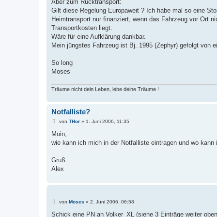
Aber zum Rücktransport:
Gilt diese Regelung Europaweit ? Ich habe mal so eine St
Heimtransport nur finanziert, wenn das Fahrzeug vor Ort ni
Transportkosten liegt.
Wäre für eine Aufklärung dankbar.
Mein jüngstes Fahrzeug ist Bj. 1995 (Zephyr) gefolgt von
So long
Moses
Träume nicht dein Leben, lebe deine Träume !
Notfalliste?
B
von
THor
»
1. Juni 2006, 11:35
e
i
Moin,
t
wie kann ich mich in der Notfalliste eintragen und wo kann 
r
a
g
Gruß
Alex
B
von
Moses
»
2. Juni 2006, 06:58
e
i
Schick eine PN an Volker_XL (siehe 3 Einträge weiter oben)