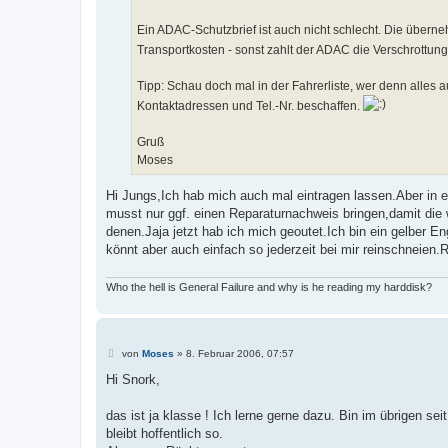
Ein ADAC-Schutzbrief ist auch nicht schlecht. Die übern
Transportkosten - sonst zahlt der ADAC die Verschrottung
Tipp: Schau doch mal in der Fahrerliste, wer denn alles 
Kontaktadressen und Tel.-Nr. beschaffen.
Gruß
Moses
Hi Jungs,Ich hab mich auch mal eintragen lassen.Aber in
musst nur ggf. einen Reparaturnachweis bringen,damit die 
denen.Jaja jetzt hab ich mich geoutet.Ich bin ein gelber E
könnt aber auch einfach so jederzeit bei mir reinschneien.
Who the hell is General Failure and why is he reading my harddisk?
B
von
Moses
»
8. Februar 2006, 07:57
e
i
Hi Snork,
t
r
a
das ist ja klasse ! Ich lerne gerne dazu. Bin im übrigen s
g
bleibt hoffentlich so.