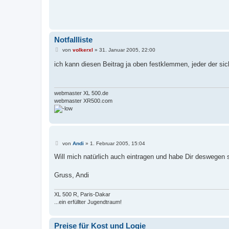
Notfallliste
B
von
volkerxl
»
31. Januar 2005, 22:00
e
i
ich kann diesen Beitrag ja oben festklemmen, jeder der si
t
r
a
g
webmaster XL 500.de
webmaster XR500.com
B
von
Andi
»
1. Februar 2005, 15:04
e
i
Will mich natürlich auch eintragen und habe Dir deswegen 
t
r
a
Gruss, Andi
g
XL 500 R, Paris-Dakar
...ein erfüllter Jugendtraum!
Preise für Kost und Logie