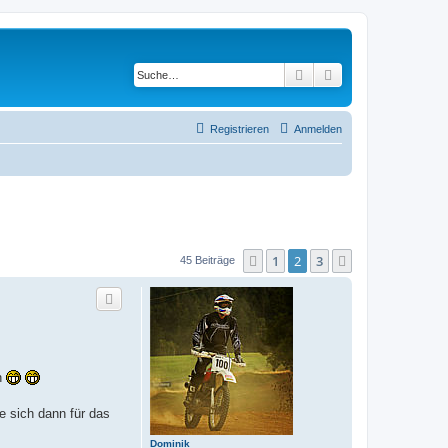
Suche
Erweiterte Suche
Registrieren
Anmelden
1
2
3
Vorherige
Nächste
45 Beiträge
en
e sich dann für das
Dominik