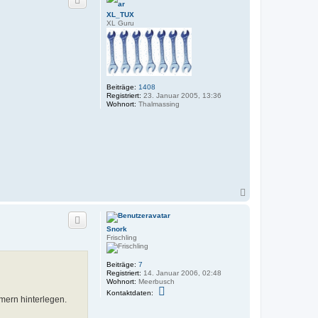
h
o
XL_TUX
b
XL Guru
e
n
Beiträge:
1408
Registriert:
23. Januar 2005, 13:36
Wohnort:
Thalmassing
N
a
c
h
Snork
o
Frischling
b
e
n
Beiträge:
7
Registriert:
14. Januar 2006, 02:48
Wohnort:
Meerbusch
K
Kontaktdaten:
o
mern hinterlegen.
n
t