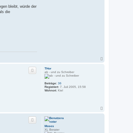
gen bleibt, würde der
ls die
N
a
c
THor
h
ab - und zu Schreiber
o
b
Beiträge:
36
e
Registriert:
7. Juli 2005, 15:58
n
Wohnort:
Kiel
N
a
c
h
o
Moses
b
XL Berater