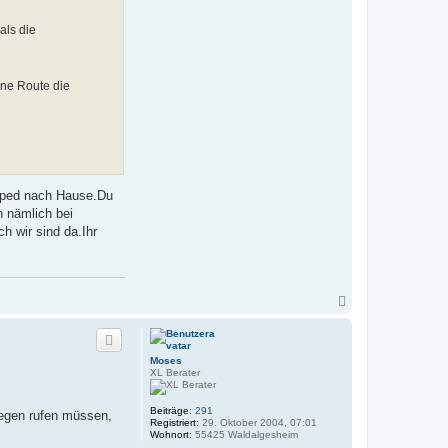
a
k
als die
t
d
a
t
e
ine Route die
n
v
o
n
S
n
o
r
k
opped nach Hause.Du
n nämlich bei
h wir sind da.Ihr
N
a
c
h
o
Moses
b
XL Berater
e
n
Beiträge:
291
llegen rufen müssen,
Registriert:
29. Oktober 2004, 07:01
Wohnort:
55425 Waldalgesheim