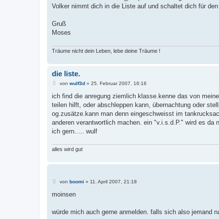
t
Volker nimmt dich in die Liste auf und schaltet dich für den
r
a
g
Gruß
Moses
Träume nicht dein Leben, lebe deine Träume !
die liste.
B
von
wulf3d
»
25. Februar 2007, 16:16
e
i
ich find die anregung ziemlich klasse.kenne das von mein
t
teilen hilft, oder abschleppen kann, übernachtung oder stel
r
a
og.zusätze.kann man denn eingeschweisst im tankrucksack mi
g
anderen verantwortlich machen. ein "v.i.s.d.P." wird es da
ich gern..... wulf
alles wird gut
B
von
boomi
»
11. April 2007, 21:18
e
i
moinsen
t
r
a
würde mich auch gerne anmelden. falls sich also jemand nach
g