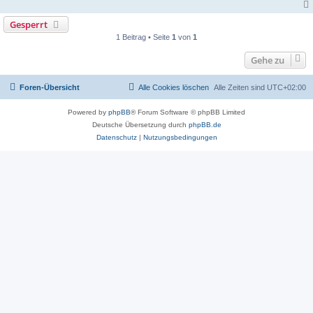
Gesperrt
1 Beitrag • Seite
1
von
1
Gehe zu
Foren-Übersicht
Alle Cookies löschen
Alle Zeiten sind
UTC+02:00
Powered by
phpBB
® Forum Software © phpBB Limited
Deutsche Übersetzung durch
phpBB.de
Datenschutz
|
Nutzungsbedingungen