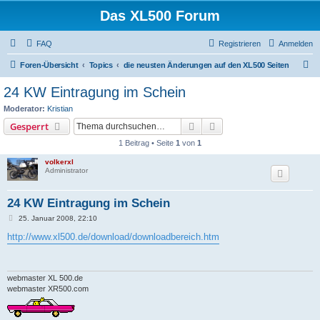
Das XL500 Forum
FAQ
Registrieren
Anmelden
S
Foren-Übersicht
Topics
die neusten Änderungen auf den XL500 Seiten
u
24 KW Eintragung im Schein
c
Moderator:
Kristian
h
Suche
Erweiterte Suche
Gesperrt
e
1 Beitrag • Seite
1
von
1
volkerxl
Administrator
24 KW Eintragung im Schein
B
25. Januar 2008, 22:10
e
i
http://www.xl500.de/download/downloadbereich.htm
t
r
a
g
webmaster XL 500.de
webmaster XR500.com