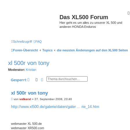
Das XL500 Forum
Hier geht es um alles zu unserer XL 500 und
anderen HONDA Enduros
Schnellzugriff
FAQ
Foren-Übersicht
Topics
die neusten Änderungen auf den XL500 Seiten
xl 500r von tony
Moderator:
Kristian
Suche
Erweiterte Suche
Gesperrt
xl 500r von tony
B
von
volkerxl
»
27. September 2008, 23:40
e
i
http://www.xl500.de/galerie/daten/galer ... rie_14.htm
t
r
a
g
webmaster XL 500.de
webmaster XR500.com