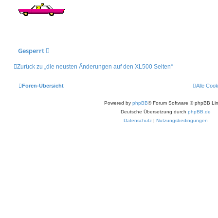
Gesperrt
Zurück zu „die neusten Änderungen auf den XL500 Seiten“
Foren-Übersicht
Alle Coo
Powered by
phpBB
® Forum Software © phpBB Lim
Deutsche Übersetzung durch
phpBB.de
Datenschutz
|
Nutzungsbedingungen