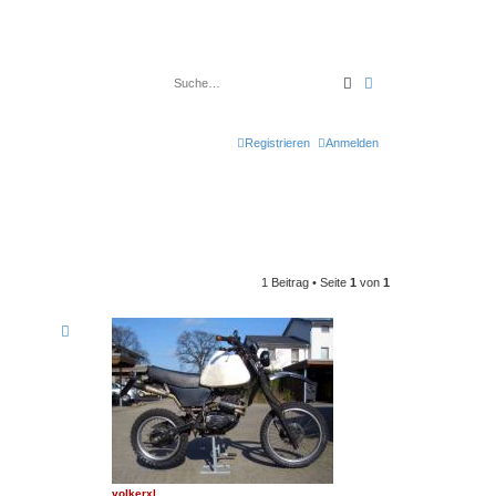
Suche
Erweiterte Suche
Registrieren
Anmelden
1 Beitrag • Seite
1
von
1
volkerxl