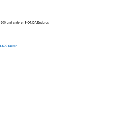
 XL 500 und anderen HONDA Enduros
L500 Seiten
uche