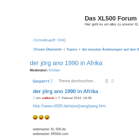
Das XL500 Forum
Hier geht es um alles zu unserer
Schnellzugriff
FAQ
Foren-Übersicht
Topics
die neusten Änderungen auf den X
der jörg ano 1990 in Afrika
Moderator:
Kristian
Suche
Erweiterte S
Gesperrt
der jörg ano 1990 in Afrika
B
von
volkerxl
»
7. Februar 2010, 19:38
e
i
http://www.xl500.de/reise/joerg/joerg.htm
t
r
a
g
webmaster XL 500.de
webmaster XR500.com