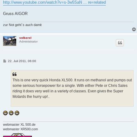
http://www.youtube.com/watch?v=s-3w5SaN ... re=related
Gruss AIGOR
zur Not geht´s auch damit
volkerxl
Administrator
B
22. Juli 2011, 06:00
e
i
t
r
a
This is one very quick Honda XL500. It runs on methanol and pumps out
g
some serious horsepower for a single. With either Pete or Chris Sales
riding it does very well in a variety of classes. Even gives the Super
Motards the hurry up!..
webmaster XL 500.de
webmaster XR500.com