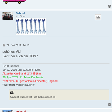
Gabriel
XL Guru
B
22. Juli 2011, 14:13
e
i
schönes Vid.
t
Geht bei euch der TON?
r
a
g
Gruß Gabriel
Mr. XL 2005 und XL600R PD03,
Aktueller Km-Stand: 243.951km
28. Apr, 2024: 41 Jahre Erstbesitz
29.9.2024: XL gestohlen in Leicester, England
"Wer friert, verliert (auch)!"
Gabi ist wasserfest - ich hab's gesehen!
volkerxl