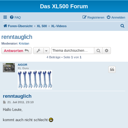
Das XL500 Forum
FAQ
Registrieren
Anmelden
S
Foren-Übersicht
XL 500
XL-Videos
u
renntauglich
c
Moderator:
Kristian
h
Suche
Erweiterte
Antworten
e
4 Beiträge • Seite
1
von
1
AIGOR
XL Guru
renntauglich
B
21. Juli 2011, 23:10
e
i
Hallo Leute,
t
r
a
kommt auch nicht schlecht
g