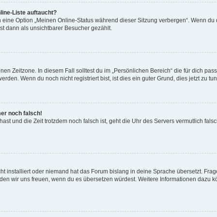
ine-Liste auftaucht?
n eine Option „Meinen Online-Status während dieser Sitzung verbergen“. Wenn du d
st dann als unsichtbarer Besucher gezählt.
en Zeitzone. In diesem Fall solltest du im „Persönlichen Bereich“ die für dich passe
den. Wenn du noch nicht registriert bist, ist dies ein guter Grund, dies jetzt zu tun
mer noch falsch!
t hast und die Zeit trotzdem noch falsch ist, geht die Uhr des Servers vermutlich fal
t installiert oder niemand hat das Forum bislang in deine Sprache übersetzt. Frag
, würden wir uns freuen, wenn du es übersetzen würdest. Weitere Informationen dazu