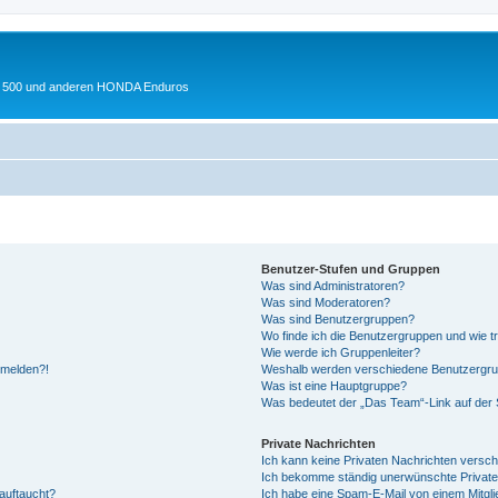
 XL 500 und anderen HONDA Enduros
Benutzer-Stufen und Gruppen
Was sind Administratoren?
Was sind Moderatoren?
Was sind Benutzergruppen?
Wo finde ich die Benutzergruppen und wie tr
Wie werde ich Gruppenleiter?
anmelden?!
Weshalb werden verschiedene Benutzergrupp
Was ist eine Hauptgruppe?
Was bedeutet der „Das Team“-Link auf der S
Private Nachrichten
Ich kann keine Privaten Nachrichten versch
Ich bekomme ständig unerwünschte Private
auftaucht?
Ich habe eine Spam-E-Mail von einem Mitgli