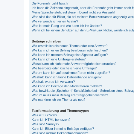
Die Forenuhr geht falsch!
Ich habe die Zeitzone eingestellt, aber die Forenuhr geht immer noch f
Meine Sprache steht auf diesem Board nicht zur Auswahl!
Was sind das für Bilder, die bei meinem Benutzernamen angezeigt we
Wie verwende ich einen Avatar?
Was ist mein Rang und wie kann ich ihn ändern?
Wenn ich bei einem Benutzer auf den E-Mail-Link klicke, werde ich au
Beiträge schreiben
Wie erstelle ich ein neues Thema oder eine Antwort?
Wie kann ich einen Beitrag bearbeiten oder löschen?
Wie kann ich meinem Beitrag eine Signatur anfügen?
Wie kann ich eine Umfrage erstellen?
Wieso kann ich nicht mehr Antwortmöglichkeiten erstellen?
Wie bearbeite oder lösche ich eine Umfrage?
Warum kann ich auf bestimmte Foren nicht zugreifen?
Weshalb kann ich keine Dateianhänge anfügen?
Weshalb wurde ich verwarnt?
Wie kann ich Beiträge den Moderatoren melden?
Was bewirkt die „Speichern“-Schaltfläche beim Schreiben eines Beitra
Warum muss mein Beitrag erst freigegeben werden?
Wie markiere ich ein Thema als neu?
Textformatierung und Thementypen
Was ist BBCode?
Kann ich HTML benutzen?
Was sind Smileys?
Kann ich Bilder in meine Beiträge einfügen?
Was sind globale Bekanntmachungen?