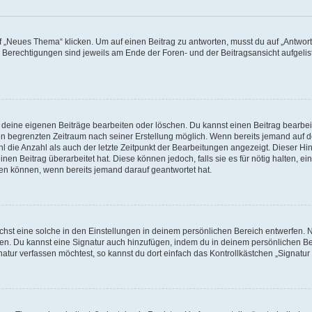
„Neues Thema“ klicken. Um auf einen Beitrag zu antworten, musst du auf „Antworte
e Berechtigungen sind jeweils am Ende der Foren- und der Beitragsansicht aufgeliste
r deine eigenen Beiträge bearbeiten oder löschen. Du kannst einen Beitrag bearbe
inen begrenzten Zeitraum nach seiner Erstellung möglich. Wenn bereits jemand auf de
 die Anzahl als auch der letzte Zeitpunkt der Bearbeitungen angezeigt. Dieser Hi
en Beitrag überarbeitet hat. Diese können jedoch, falls sie es für nötig halten, ei
hen können, wenn bereits jemand darauf geantwortet hat.
st eine solche in den Einstellungen in deinem persönlichen Bereich entwerfen. Na
eren. Du kannst eine Signatur auch hinzufügen, indem du in deinem persönlichen 
atur verfassen möchtest, so kannst du dort einfach das Kontrollkästchen „Signatu