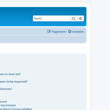
Suche
Erweiterte Suche
Registrieren
Anmelden
ete ich ihnen bei?
en farbig dargestellt?
tartseite?
icken!
 Nachrichten!
ed dieses Forums erhalten!