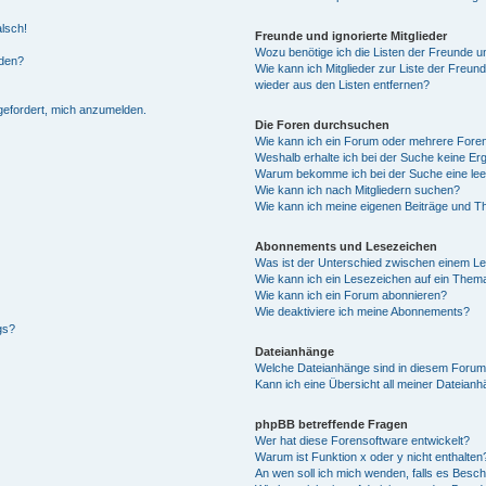
alsch!
Freunde und ignorierte Mitglieder
Wozu benötige ich die Listen der Freunde un
rden?
Wie kann ich Mitglieder zur Liste der Freund
wieder aus den Listen entfernen?
fgefordert, mich anzumelden.
Die Foren durchsuchen
Wie kann ich ein Forum oder mehrere For
Weshalb erhalte ich bei der Suche keine Er
Warum bekomme ich bei der Suche eine lee
Wie kann ich nach Mitgliedern suchen?
Wie kann ich meine eigenen Beiträge und T
Abonnements und Lesezeichen
Was ist der Unterschied zwischen einem L
Wie kann ich ein Lesezeichen auf ein Them
Wie kann ich ein Forum abonnieren?
Wie deaktiviere ich meine Abonnements?
gs?
Dateianhänge
Welche Dateianhänge sind in diesem Forum
Kann ich eine Übersicht all meiner Dateian
phpBB betreffende Fragen
Wer hat diese Forensoftware entwickelt?
Warum ist Funktion x oder y nicht enthalten
An wen soll ich mich wenden, falls es Besc