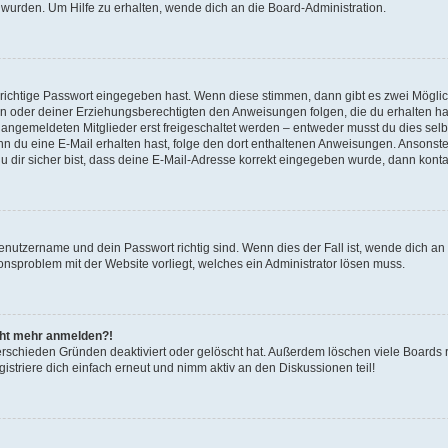
 wurden. Um Hilfe zu erhalten, wende dich an die Board-Administration.
 richtige Passwort eingegeben hast. Wenn diese stimmen, dann gibt es zwei Mögl
tern oder deiner Erziehungsberechtigten den Anweisungen folgen, die du erhalten ha
u angemeldeten Mitglieder erst freigeschaltet werden – entweder musst du dies selbs
. Wenn du eine E-Mail erhalten hast, folge den dort enthaltenen Anweisungen. Ansons
 dir sicher bist, dass deine E-Mail-Adresse korrekt eingegeben wurde, dann kontak
Benutzername und dein Passwort richtig sind. Wenn dies der Fall ist, wende dich a
ionsproblem mit der Website vorliegt, welches ein Administrator lösen muss.
icht mehr anmelden?!
erschieden Gründen deaktiviert oder gelöscht hat. Außerdem löschen viele Boards r
triere dich einfach erneut und nimm aktiv an den Diskussionen teil!