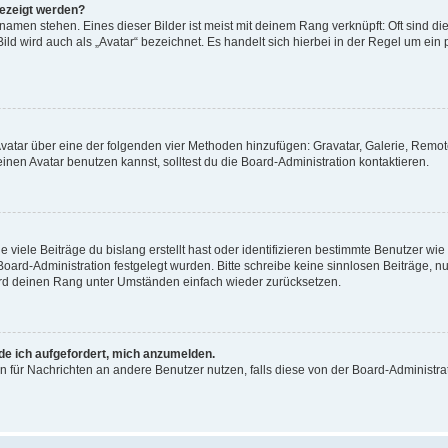
gezeigt werden?
amen stehen. Eines dieser Bilder ist meist mit deinem Rang verknüpft: Oft sind di
ld wird auch als „Avatar“ bezeichnet. Es handelt sich hierbei in der Regel um ein
 Avatar über eine der folgenden vier Methoden hinzufügen: Gravatar, Galerie, Rem
en Avatar benutzen kannst, solltest du die Board-Administration kontaktieren.
viele Beiträge du bislang erstellt hast oder identifizieren bestimmte Benutzer w
 Board-Administration festgelegt wurden. Bitte schreibe keine sinnlosen Beiträge
wird deinen Rang unter Umständen einfach wieder zurücksetzen.
rde ich aufgefordert, mich anzumelden.
ion für Nachrichten an andere Benutzer nutzen, falls diese von der Board-Administ