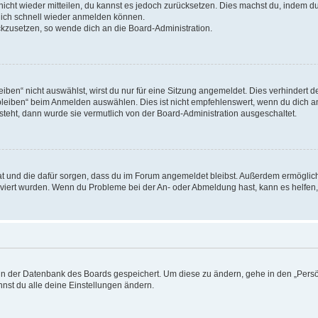
 nicht wieder mitteilen, du kannst es jedoch zurücksetzen. Dies machst du, indem 
 dich schnell wieder anmelden können.
ückzusetzen, so wende dich an die Board-Administration.
en“ nicht auswählst, wirst du nur für eine Sitzung angemeldet. Dies verhindert 
leiben“ beim Anmelden auswählen. Dies ist nicht empfehlenswert, wenn du dich an
 steht, dann wurde sie vermutlich von der Board-Administration ausgeschaltet.
 hat und die dafür sorgen, dass du im Forum angemeldet bleibst. Außerdem ermögli
tiviert wurden. Wenn du Probleme bei der An- oder Abmeldung hast, kann es helfen
n in der Datenbank des Boards gespeichert. Um diese zu ändern, gehe in den „Persö
nst du alle deine Einstellungen ändern.