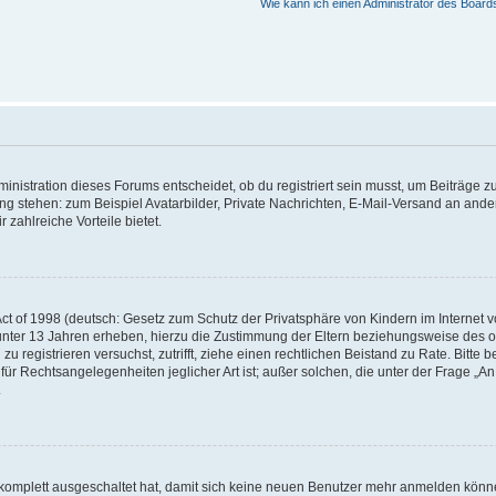
Wie kann ich einen Administrator des Board
istration dieses Forums entscheidet, ob du registriert sein musst, um Beiträge zu s
ung stehen: zum Beispiel Avatarbilder, Private Nachrichten, E-Mail-Versand an ander
 zahlreiche Vorteile bietet.
t of 1998 (deutsch: Gesetz zum Schutz der Privatsphäre von Kindern im Internet vo
unter 13 Jahren erheben, hierzu die Zustimmung der Eltern beziehungsweise des o
h zu registrieren versuchst, zutrifft, ziehe einen rechtlichen Beistand zu Rate. Bit
für Rechtsangelegenheiten jeglicher Art ist; außer solchen, die unter der Frage „
.
g komplett ausgeschaltet hat, damit sich keine neuen Benutzer mehr anmelden könn