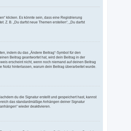
n“ klicken. Es könnte sein, dass eine Registrierung
t. Z. B. „Du darfst neue Themen erstellen“, „Du darfst
iten, indem du das „Ändere Beitrag“-Symbol für den
inen Beitrag geantwortet hat, wird dein Beitrag in der
nweis erscheint nicht, wenn noch niemand auf deinen Beitrag
ne Notiz hinterlassen, warum dein Beitrag überarbeitet wurde.
chdem du die Signatur erstellt und gespeichert hast, kannst
Bereich das standardmäßige Anhängen deiner Signatur
r anhängen“ wieder deaktivieren.