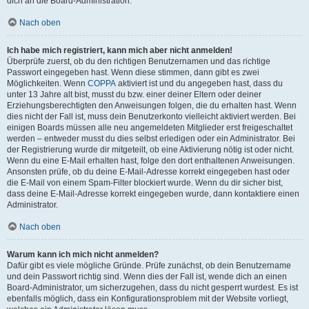
dich an die Board-Administration.
Nach oben
Ich habe mich registriert, kann mich aber nicht anmelden!
Überprüfe zuerst, ob du den richtigen Benutzernamen und das richtige
Passwort eingegeben hast. Wenn diese stimmen, dann gibt es zwei
Möglichkeiten. Wenn
COPPA
aktiviert ist und du angegeben hast, dass du
unter 13 Jahre alt bist, musst du bzw. einer deiner Eltern oder deiner
Erziehungsberechtigten den Anweisungen folgen, die du erhalten hast. Wenn
dies nicht der Fall ist, muss dein Benutzerkonto vielleicht aktiviert werden. Bei
einigen Boards müssen alle neu angemeldeten Mitglieder erst freigeschaltet
werden – entweder musst du dies selbst erledigen oder ein Administrator. Bei
der Registrierung wurde dir mitgeteilt, ob eine Aktivierung nötig ist oder nicht.
Wenn du eine E-Mail erhalten hast, folge den dort enthaltenen Anweisungen.
Ansonsten prüfe, ob du deine E-Mail-Adresse korrekt eingegeben hast oder
die E-Mail von einem Spam-Filter blockiert wurde. Wenn du dir sicher bist,
dass deine E-Mail-Adresse korrekt eingegeben wurde, dann kontaktiere einen
Administrator.
Nach oben
Warum kann ich mich nicht anmelden?
Dafür gibt es viele mögliche Gründe. Prüfe zunächst, ob dein Benutzername
und dein Passwort richtig sind. Wenn dies der Fall ist, wende dich an einen
Board-Administrator, um sicherzugehen, dass du nicht gesperrt wurdest. Es ist
ebenfalls möglich, dass ein Konfigurationsproblem mit der Website vorliegt,