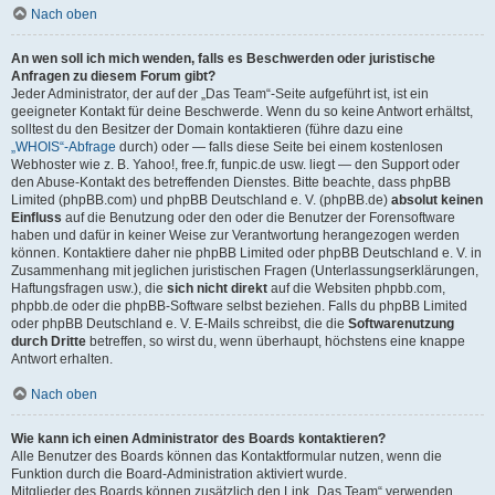
Nach oben
An wen soll ich mich wenden, falls es Beschwerden oder juristische
Anfragen zu diesem Forum gibt?
Jeder Administrator, der auf der „Das Team“-Seite aufgeführt ist, ist ein
geeigneter Kontakt für deine Beschwerde. Wenn du so keine Antwort erhältst,
solltest du den Besitzer der Domain kontaktieren (führe dazu eine
„WHOIS“-Abfrage
durch) oder — falls diese Seite bei einem kostenlosen
Webhoster wie z. B. Yahoo!, free.fr, funpic.de usw. liegt — den Support oder
den Abuse-Kontakt des betreffenden Dienstes. Bitte beachte, dass phpBB
Limited (phpBB.com) und phpBB Deutschland e. V. (phpBB.de)
absolut keinen
Einfluss
auf die Benutzung oder den oder die Benutzer der Forensoftware
haben und dafür in keiner Weise zur Verantwortung herangezogen werden
können. Kontaktiere daher nie phpBB Limited oder phpBB Deutschland e. V. in
Zusammenhang mit jeglichen juristischen Fragen (Unterlassungserklärungen,
Haftungsfragen usw.), die
sich nicht direkt
auf die Websiten phpbb.com,
phpbb.de oder die phpBB-Software selbst beziehen. Falls du phpBB Limited
oder phpBB Deutschland e. V. E-Mails schreibst, die die
Softwarenutzung
durch Dritte
betreffen, so wirst du, wenn überhaupt, höchstens eine knappe
Antwort erhalten.
Nach oben
Wie kann ich einen Administrator des Boards kontaktieren?
Alle Benutzer des Boards können das Kontaktformular nutzen, wenn die
Funktion durch die Board-Administration aktiviert wurde.
Mitglieder des Boards können zusätzlich den Link „Das Team“ verwenden.