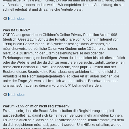
Avatarbilder, Private Nachrichten, E-Mail-Versand an andere Mitglieder, Beitritt
zu Benutzergruppen und so weiter. Wir empfehlen dir eine Anmeldung, da sie
schnell erledigt ist und dir zahlreiche Vorteile bietet.
Nach oben
Was ist COPPA?
COPPA, ausgeschrieben Children’s Online Privacy Protection Act of 1998
(deutsch: Gesetz zum Schutz der Privatsphäre von Kindern im Internet von
1998) ist ein Gesetz in den USA, welches festlegt, dass Websites, die
möglicherweise persönliche Daten von Kindern unter 13 Jahren erheben,
hierzu die Zustimmung der Eltern beziehungsweise des oder der
Erziehungsberechtigten benötigen. Wenn du dir unsicher bist, ob dies auf dich
oder die Website, auf der du dich zu registrieren versuchst, zutrifft, ziehe einen
rechtlichen Beistand zu Rate. Bitte beachte, dass phpBB Limited und der
Besitzer dieses Boards keine Rechtsberatung anbieten kann und nicht die
Anlaufstelle für Rechtsangelegenheiten jeglicher Art ist; außer solchen, die
unter der Frage „An wen soll ich mich wenden, falls es Beschwerden oder
juristische Anfragen zu diesem Forum gibt?“ behandelt werden.
Nach oben
Warum kann ich mich nicht registrieren?
Es kann sein, dass die Board-Administration die Registrierung komplett
ausgeschaltet hat, damit sich keine neuen Benutzer mehr anmelden können.
Es könnte auch sein, dass deine IP-Adresse oder der Benutzername, mit dem
du dich registrieren möchtest, gesperrt wurden. Um Hilfe zu erhalten, wende