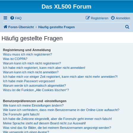
Das XL500 Forum
FAQ
Registrieren
Anmelden
S
Foren-Übersicht
Häufig gestellte Fragen
u
Häufig gestellte Fragen
c
h
Registrierung und Anmeldung
Wozu muss ich mich registrieren?
e
Was ist COPPA?
Warum kann ich mich nicht registrieren?
Ich habe mich registriert, kann mich aber nicht anmelden!
Warum kann ich mich nicht anmelden?
Ich habe mich vor einiger Zeit registriert, kann mich aber nicht mehr anmelden?!
Ich habe mein Passwort vergessen!
Warum werde ich automatisch abgemeldet?
Wozu ist die Funktion „Alle Cookies löschen“?
Benutzerpräferenzen und -einstellungen
Wie kann ich meine Einstellungen ändern?
Wie kann ich verhindern, dass mein Benutzername in der Online-Liste auftaucht?
Die Forenuhr geht falsch!
Ich habe die Zeitzone eingestellt, aber die Forenuhr geht immer noch falsch!
Meine Sprache steht auf diesem Board nicht zur Auswahl!
Was sind das für Bilder, die bei meinem Benutzernamen angezeigt werden?
Wie verwende ich einen Avatar?