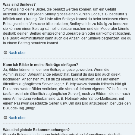
Was sind Smileys?
Smileys sind kleine Bilder, die benutzt werden können, um ein Gefühl
auszudrücken. Für jeden Smiley gibt es einen kurzen Code, z. B. bedeutet :)
fröhlich und :( traurig. Die Liste aller Smileys kannst du beim Verfassen eines
Beitrags sehen. Versuche bitte trotzdem, Smileys nicht zu häufig zu benutzen,
sie können einen Beitrag schnell unlesbar machen und ein Moderator könnte
deshalb deinen Beitrag entsprechend überarbeiten oder gar komplett löschen.
Die Board-Administration kann auch die Anzahl der Smileys begrenzen, die du
in einem Beitrag benutzen kannst.
Nach oben
Kann ich Bilder in meine Beiträge einfügen?
Ja, Bilder können in deinem Beitrag angezeigt werden. Wenn die
Administration Dateianhänge erlaubt hat, kannst du das Bild auch direkt
hochladen. Ansonsten musst du zu einem Bild verlinken, das auf einem
öffentlich zugänglichen Server liegt, z. B. http://www.domain.tld/mein-bild.gif.
Du kannst weder Bilder verlinken, die sich auf deinem eigenen PC befinden
(außer es ist ein öffentlich zugänglicher Server), noch zu Bildern, die nur nach
einer Anmeldung verfügbar sind, z. B. Hotmail- oder Yahoo-Mailboxen, mit
einem Passwort geschützte Seiten usw. Um das Bild anzuzeigen, benutze den
BBCode-Tag „[img]“.
Nach oben
Was sind globale Bekanntmachungen?
Globale Bekanntmachungen beinhalten wichtige Informationen, deshalb