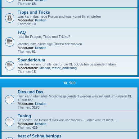
Moderator:
Kristian
Themen:
68
Tipps und Tricks
was kann das neue Forum und was könnt Ihr einstellen
Moderator:
Kristian
Themen:
10
FAQ
habt Ihr Fragen, Tipps und Tricks?
Wichtig, bitte eindeutige Überschrift wählen
Moderator:
Kristian
Themen:
61
Spenderforum
hier das Forum für alle, die für die XL 500Seiten gespendet haben
Moderatoren:
Kristian
,
tester_änderung
Themen:
15
XL 500
Dies und Das
Hier kann über alles Mögliche geplaudert werden was mit und um unsere XL
zu tun hat
Moderator:
Kristian
Themen:
3178
Tuning
Schneller und Besser! Das wie und warum..... oder warum nicht....
Moderator:
Kristian
Themen:
429
best of Schraubertipps