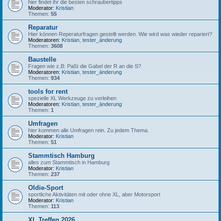
hier findet ihr die besten schraubertipps
Moderator:
Kristian
Themen:
55
Reparatur
Hier können Reperaturfragen gestellt werden. Wie wird was wieder repariert?
Moderatoren:
Kristian
,
tester_änderung
Themen:
3608
Baustelle
Fragen wie z.B: Paßt die Gabel der R an die S?
Moderatoren:
Kristian
,
tester_änderung
Themen:
934
tools for rent
spezielle XL Werkzeuge zu verleihen
Moderatoren:
Kristian
,
tester_änderung
Themen:
1
Umfragen
hier kommen alle Umfragen rein. Zu jedem Thema.
Moderator:
Kristian
Themen:
51
Stammtisch Hamburg
alles zum Stammtisch in Hamburg
Moderator:
Kristian
Themen:
237
Oldie-Sport
sportliche Aktivitäten mit oder ohne XL, aber Motorsport
Moderator:
Kristian
Themen:
113
XL Treffen 2026