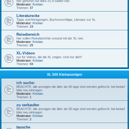
hier gehören nur links zu xl seiten rein
Moderator:
Kristian
Themen:
37
Literaturecke
Tipps und Anregungen, Buchvorschläge, Literatur zur XL
Moderator:
Kristian
Themen:
19
Reisebereich
hier sollen Reiseberichte vonund mit der XL rein.
Moderator:
Kristian
Themen:
29
XL-Videos
nur für Videos, die die XL zeigen. Und nur die!!!
Moderator:
Kristian
Themen:
59
XL 500 Kleinanzeigen
ich suche:
BEACHTE: alle anzeigen die älter als 60 tage sind werden gelöscht. bei bedarf
bitte neu eintragen.
Moderator:
Kristian
Themen:
1
zu verkaufen
BEACHTE: alle anzeigen die älter als 60 tage sind werden gelöscht. bei bedarf
bitte neu eintragen.
Moderator:
Kristian
Themen:
2
tausche