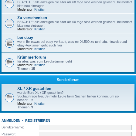
BEACHTE: alle anzeigen die älter als 60 tage sind werden gelöscht. bei bedarf
bitte neu eintragen.
Moderator:
Kristian
Zu verschenken
BEACHTE: alle anzeigen die älter als 60 tage sind werden gelöscht. bei bedarf
bitte neu eintragen.
Moderator:
Kristian
bei ebay
wenn Ihr etwas bei ebay verkauft, was mit XL500 zu tun habt. hinweise auf
ebay-Auktionen geht auch hier
Moderator:
Kristian
Krümmerforum
für alles was zum Leirokrümmer geht
Moderator:
Kristian
Themen:
15
Sonderforum
XL / XR gestohlen
wurde Eure XL / XR gestohlen?
Suchaufträge hier. Je mehr Leute beim Suchen helfen können, um so
besser!!!!!!
Moderator:
Kristian
Themen:
9
ANMELDEN
•
REGISTRIEREN
Benutzername:
Passwort: