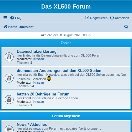
Das XL500 Forum
FAQ
Registrieren
Anmelden
S
Foren-Übersicht
u
Aktuelle Zeit: 8. August 2026, 09:25
c
Topics
h
Datenschutzerklärung
e
hier findet Ihr die Datenschutzerklärung zum XL 500 Forum
Moderator:
Kristian
Themen:
1
die neusten Änderungen auf den XL500 Seiten
hier gibt es für Euch Hinweise, was sich auf den XL500 Seiten getan hat. Nur
Lesen nix Schreiben
Moderator:
Kristian
Themen:
54
letzten 20 Beiträge im Forum
hier könnt Ihr die letzten 20 Beiträge sehen
Moderator:
Kristian
Themen:
1
Forum allgemein
News / Aktuelles
hier gibt es news zum Forum, evl. updates, Verändrungen..