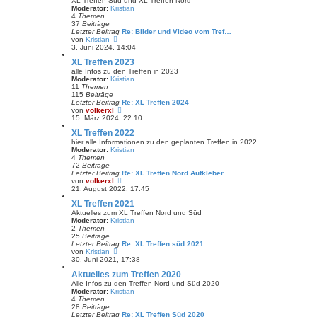
XL Treffen Süd und XL Treffen Nord
e
Moderator:
Kristian
r
4
Themen
B
37
Beiträge
e
Letzter Beitrag
Re: Bilder und Video vom Tref…
i
N
von
Kristian
t
e
3. Juni 2024, 14:04
r
u
XL Treffen 2023
a
e
g
s
alle Infos zu den Treffen in 2023
t
Moderator:
Kristian
e
11
Themen
r
115
Beiträge
B
Letzter Beitrag
Re: XL Treffen 2024
e
N
von
volkerxl
i
e
15. März 2024, 22:10
t
u
XL Treffen 2022
r
e
a
s
hier alle Informationen zu den geplanten Treffen in 2022
g
t
Moderator:
Kristian
e
4
Themen
r
72
Beiträge
B
Letzter Beitrag
Re: XL Treffen Nord Aufkleber
e
N
von
volkerxl
i
e
21. August 2022, 17:45
t
u
XL Treffen 2021
r
e
a
s
Aktuelles zum XL Treffen Nord und Süd
g
t
Moderator:
Kristian
e
2
Themen
r
25
Beiträge
B
Letzter Beitrag
Re: XL Treffen süd 2021
e
N
von
Kristian
i
e
30. Juni 2021, 17:38
t
u
Aktuelles zum Treffen 2020
r
e
a
s
Alle Infos zu den Treffen Nord und Süd 2020
g
t
Moderator:
Kristian
e
4
Themen
r
28
Beiträge
B
Letzter Beitrag
Re: XL Treffen Süd 2020