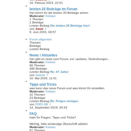
i
e
16. Februar 2023, 22:01
t
u
r
letzten 20 Beiträge im Forum
e
a
s
hier könnt Ihr die letzten 20 Beiträge sehen
g
t
Moderator:
Kristian
e
1
Themen
r
1
Beiträge
B
Letzter Beitrag
Die letzten 20 Beiträge hier!
e
N
von
Jonni
i
e
6. Juni 2003, 09:57
t
u
r
e
Forum allgemein
a
s
Themen
g
t
Beiträge
e
Letzter Beitrag
r
B
News / Aktuelles
e
hier gibt es news zum Forum, evl. updates, Verändrungen..
i
Moderator:
Kristian
t
68
Themen
r
486
Beiträge
a
Letzter Beitrag
Re: 47 Jahre
g
N
von
Gabriel
e
10. Mai 2026, 11:01
u
Tipps und Tricks
e
s
was kann das neue Forum und was könnt Ihr einstellen
t
Moderator:
Kristian
e
10
Themen
r
23
Beiträge
B
Letzter Beitrag
Re: Felgen reinigen
e
N
von
PD02-SB
i
e
14. September 2019, 00:43
t
u
FAQ
r
e
a
s
habt Ihr Fragen, Tipps und Tricks?
g
t
e
Wichtig, bitte eindeutige Überschrift wählen
r
Moderator:
Kristian
B
61
Themen