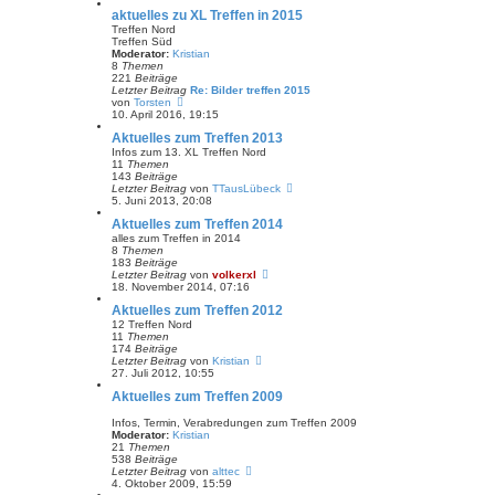
r
u
aktuelles zu XL Treffen in 2015
a
e
g
s
Treffen Nord
t
Treffen Süd
e
Moderator:
Kristian
r
8
Themen
B
221
Beiträge
e
Letzter Beitrag
Re: Bilder treffen 2015
i
N
von
Torsten
t
e
10. April 2016, 19:15
r
u
Aktuelles zum Treffen 2013
a
e
g
s
Infos zum 13. XL Treffen Nord
t
11
Themen
e
143
Beiträge
r
N
Letzter Beitrag
von
TTausLübeck
B
e
5. Juni 2013, 20:08
e
u
Aktuelles zum Treffen 2014
i
e
t
s
alles zum Treffen in 2014
r
t
8
Themen
a
e
183
Beiträge
g
r
N
Letzter Beitrag
von
volkerxl
B
e
18. November 2014, 07:16
e
u
Aktuelles zum Treffen 2012
i
e
t
s
12 Treffen Nord
r
t
11
Themen
a
e
174
Beiträge
g
r
N
Letzter Beitrag
von
Kristian
B
e
27. Juli 2012, 10:55
e
u
Aktuelles zum Treffen 2009
i
e
t
s
r
t
Infos, Termin, Verabredungen zum Treffen 2009
a
e
Moderator:
Kristian
g
r
21
Themen
B
538
Beiträge
e
N
Letzter Beitrag
von
alttec
i
e
4. Oktober 2009, 15:59
t
u