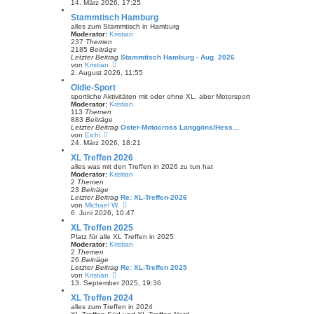
i
e
14. März 2026, 17:25
t
u
Stammtisch Hamburg
r
e
a
s
alles zum Stammtisch in Hamburg
g
t
Moderator:
Kristian
e
237
Themen
r
2185
Beiträge
B
Letzter Beitrag
Stammtisch Hamburg - Aug. 2026
e
N
von
Kristian
i
e
2. August 2026, 11:55
t
u
Oldie-Sport
r
e
a
s
sportliche Aktivitäten mit oder ohne XL, aber Motorsport
g
t
Moderator:
Kristian
e
113
Themen
r
883
Beiträge
B
Letzter Beitrag
Oster-Motocross Langgöns/Hess…
e
N
von
Eichi
i
e
24. März 2026, 18:21
t
u
XL Treffen 2026
r
e
a
s
alles was mit den Treffen in 2026 zu tun hat
g
t
Moderator:
Kristian
e
2
Themen
r
23
Beiträge
B
Letzter Beitrag
Re: XL-Treffen-2026
e
N
von
Michael W.
i
e
6. Juni 2026, 10:47
t
u
XL Treffen 2025
r
e
a
s
Platz für alle XL Treffen in 2025
g
t
Moderator:
Kristian
e
2
Themen
r
26
Beiträge
B
Letzter Beitrag
Re: XL-Treffen 2025
e
N
von
Kristian
i
e
13. September 2025, 19:36
t
u
XL Treffen 2024
r
e
a
s
alles zum Treffen in 2024
g
t