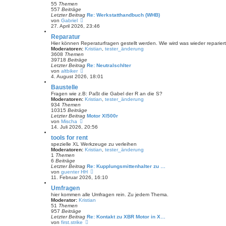
e
55
Themen
r
557
Beiträge
B
Letzter Beitrag
Re: Werkstatthandbuch (WHB)
e
N
von
Gabriel
i
e
27. April 2026, 23:46
t
u
Reparatur
r
e
a
s
Hier können Reperaturfragen gestellt werden. Wie wird was wieder reparier
g
t
Moderatoren:
Kristian
,
tester_änderung
e
3608
Themen
r
39718
Beiträge
B
Letzter Beitrag
Re: Neutralschlter
e
N
von
altbiker
i
e
4. August 2026, 18:01
t
u
Baustelle
r
e
a
s
Fragen wie z.B: Paßt die Gabel der R an die S?
g
t
Moderatoren:
Kristian
,
tester_änderung
e
934
Themen
r
10315
Beiträge
B
Letzter Beitrag
Motor Xl500r
e
N
von
Mischa
i
e
14. Juli 2026, 20:56
t
u
tools for rent
r
e
a
s
spezielle XL Werkzeuge zu verleihen
g
t
Moderatoren:
Kristian
,
tester_änderung
e
1
Themen
r
6
Beiträge
B
Letzter Beitrag
Re: Kupplungsmittenhalter zu …
e
N
von
guenter HH
i
e
11. Februar 2026, 16:10
t
u
Umfragen
r
e
a
s
hier kommen alle Umfragen rein. Zu jedem Thema.
g
t
Moderator:
Kristian
e
51
Themen
r
957
Beiträge
B
Letzter Beitrag
Re: Kontakt zu XBR Motor in X…
e
N
von
first.strike