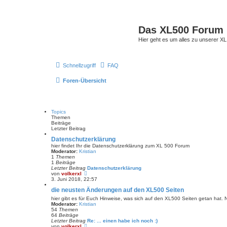
Das XL500 Forum
Hier geht es um alles zu unserer
Schnellzugriff
FAQ
Foren-Übersicht
Topics
Themen
Beiträge
Letzter Beitrag
Datenschutzerklärung
hier findet Ihr die Datenschutzerklärung zum XL 500 Forum
Moderator:
Kristian
1
Themen
1
Beiträge
Letzter Beitrag
Datenschutzerklärung
N
von
volkerxl
e
3. Juni 2018, 22:57
u
die neusten Änderungen auf den XL500 Seiten
e
s
hier gibt es für Euch Hinweise, was sich auf den XL500 Seiten getan hat.
t
Moderator:
Kristian
e
54
Themen
r
64
Beiträge
B
Letzter Beitrag
Re: ... einen habe ich noch :)
e
N
von
volkerxl