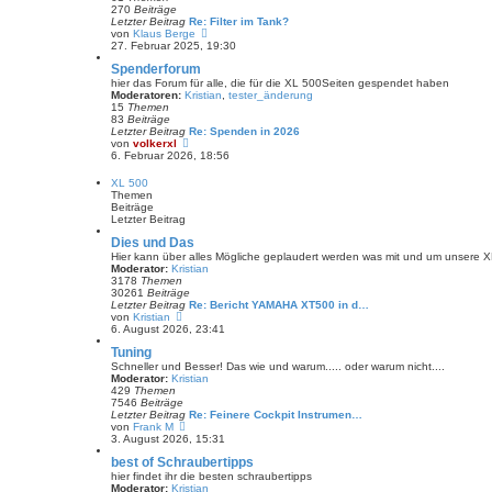
e
270
Beiträge
i
Letzter Beitrag
Re: Filter im Tank?
t
N
von
Klaus Berge
r
e
27. Februar 2025, 19:30
a
u
Spenderforum
g
e
s
hier das Forum für alle, die für die XL 500Seiten gespendet haben
t
Moderatoren:
Kristian
,
tester_änderung
e
15
Themen
r
83
Beiträge
B
Letzter Beitrag
Re: Spenden in 2026
e
N
von
volkerxl
i
e
6. Februar 2026, 18:56
t
u
r
e
XL 500
a
s
Themen
g
t
Beiträge
e
Letzter Beitrag
r
B
Dies und Das
e
Hier kann über alles Mögliche geplaudert werden was mit und um unsere X
i
Moderator:
Kristian
t
3178
Themen
r
30261
Beiträge
a
Letzter Beitrag
Re: Bericht YAMAHA XT500 in d…
g
N
von
Kristian
e
6. August 2026, 23:41
u
Tuning
e
s
Schneller und Besser! Das wie und warum..... oder warum nicht....
t
Moderator:
Kristian
e
429
Themen
r
7546
Beiträge
B
Letzter Beitrag
Re: Feinere Cockpit Instrumen…
e
N
von
Frank M
i
e
3. August 2026, 15:31
t
u
best of Schraubertipps
r
e
a
s
hier findet ihr die besten schraubertipps
g
t
Moderator:
Kristian