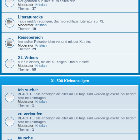
hier gehören nur links zu xl seiten rein
Moderator:
Kristian
Themen:
37
Literaturecke
Tipps und Anregungen, Buchvorschläge, Literatur zur XL
Moderator:
Kristian
Themen:
19
Reisebereich
hier sollen Reiseberichte vonund mit der XL rein.
Moderator:
Kristian
Themen:
29
XL-Videos
nur für Videos, die die XL zeigen. Und nur die!!!
Moderator:
Kristian
Themen:
59
XL 500 Kleinanzeigen
ich suche:
BEACHTE: alle anzeigen die älter als 60 tage sind werden gelöscht. bei bedarf
bitte neu eintragen.
Moderator:
Kristian
Themen:
1
zu verkaufen
BEACHTE: alle anzeigen die älter als 60 tage sind werden gelöscht. bei bedarf
bitte neu eintragen.
Moderator:
Kristian
Themen:
1
tausche