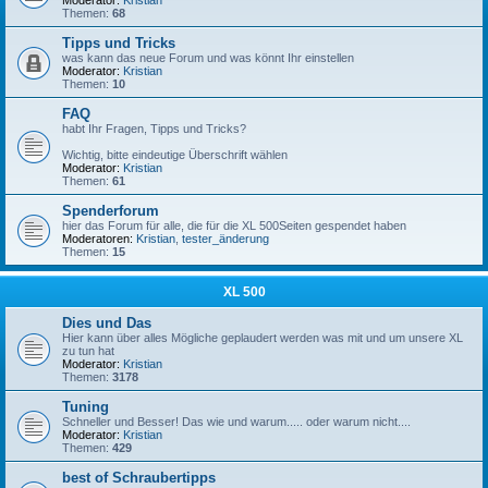
Moderator:
Kristian
Themen:
68
Tipps und Tricks
was kann das neue Forum und was könnt Ihr einstellen
Moderator:
Kristian
Themen:
10
FAQ
habt Ihr Fragen, Tipps und Tricks?
Wichtig, bitte eindeutige Überschrift wählen
Moderator:
Kristian
Themen:
61
Spenderforum
hier das Forum für alle, die für die XL 500Seiten gespendet haben
Moderatoren:
Kristian
,
tester_änderung
Themen:
15
XL 500
Dies und Das
Hier kann über alles Mögliche geplaudert werden was mit und um unsere XL
zu tun hat
Moderator:
Kristian
Themen:
3178
Tuning
Schneller und Besser! Das wie und warum..... oder warum nicht....
Moderator:
Kristian
Themen:
429
best of Schraubertipps