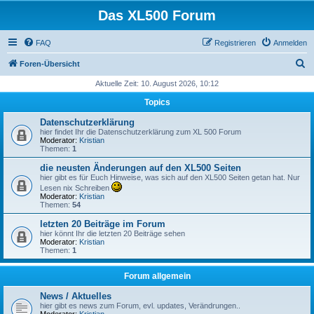
Das XL500 Forum
FAQ
Registrieren
Anmelden
S
Foren-Übersicht
u
Aktuelle Zeit: 10. August 2026, 10:12
c
Topics
h
Datenschutzerklärung
e
hier findet Ihr die Datenschutzerklärung zum XL 500 Forum
Moderator:
Kristian
Themen:
1
die neusten Änderungen auf den XL500 Seiten
hier gibt es für Euch Hinweise, was sich auf den XL500 Seiten getan hat. Nur
Lesen nix Schreiben
Moderator:
Kristian
Themen:
54
letzten 20 Beiträge im Forum
hier könnt Ihr die letzten 20 Beiträge sehen
Moderator:
Kristian
Themen:
1
Forum allgemein
News / Aktuelles
hier gibt es news zum Forum, evl. updates, Verändrungen..