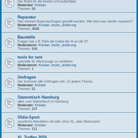
hier findet ihr die besten schraubertipps
Moderator:
Kristian
Themen:
55
Reparatur
Hier können Reperaturfragen gestellt werden. Wie wird was wieder repariert?
Moderatoren:
Kristian
,
tester_änderung
Themen:
3608
Baustelle
Fragen wie z.B: Paßt die Gabel der R an die S?
Moderatoren:
Kristian
,
tester_änderung
Themen:
934
tools for rent
spezielle XL Werkzeuge zu verleihen
Moderatoren:
Kristian
,
tester_änderung
Themen:
1
Umfragen
hier kommen alle Umfragen rein. Zu jedem Thema.
Moderator:
Kristian
Themen:
51
Stammtisch Hamburg
alles zum Stammtisch in Hamburg
Moderator:
Kristian
Themen:
237
Oldie-Sport
sportliche Aktivitäten mit oder ohne XL, aber Motorsport
Moderator:
Kristian
Themen:
113
XL Treffen 2026