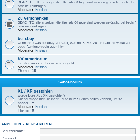
BEACHTE: alle anzeigen die älter als 60 tage sind werden gelöscht. bei bedarf
bitte neu eintragen.
Moderator:
Kristian
Zu verschenken
BEACHTE: alle anzeigen die älter als 60 tage sind werden gelöscht. bei bedarf
bitte neu eintragen.
Moderator:
Kristian
bei ebay
wenn Ihr etwas bei ebay verkauft, was mit XL500 zu tun habt. hinweise auf
ebay-Auktionen geht auch hier
Moderator:
Kristian
Krümmerforum
für alles was zum Leirokrümmer geht
Moderator:
Kristian
Themen:
15
Sonderforum
XL / XR gestohlen
wurde Eure XL / XR gestohlen?
Suchaufträge hier. Je mehr Leute beim Suchen helfen können, um so
besser!!!!!!
Moderator:
Kristian
Themen:
9
ANMELDEN
•
REGISTRIEREN
Benutzername:
Passwort: