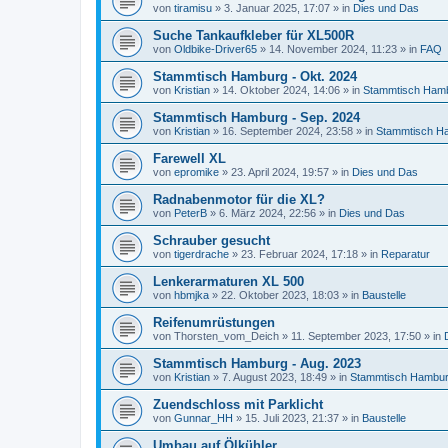
von
tiramisu
»
3. Januar 2025, 17:07
» in
Dies und Das
Suche Tankaufkleber für XL500R
von
Oldbike-Driver65
»
14. November 2024, 11:23
» in
FAQ
Stammtisch Hamburg - Okt. 2024
von
Kristian
»
14. Oktober 2024, 14:06
» in
Stammtisch Ham
Stammtisch Hamburg - Sep. 2024
von
Kristian
»
16. September 2024, 23:58
» in
Stammtisch H
Farewell XL
von
epromike
»
23. April 2024, 19:57
» in
Dies und Das
Radnabenmotor für die XL?
von
PeterB
»
6. März 2024, 22:56
» in
Dies und Das
Schrauber gesucht
von
tigerdrache
»
23. Februar 2024, 17:18
» in
Reparatur
Lenkerarmaturen XL 500
von
hbmjka
»
22. Oktober 2023, 18:03
» in
Baustelle
Reifenumrüstungen
von
Thorsten_vom_Deich
»
11. September 2023, 17:50
» in
Stammtisch Hamburg - Aug. 2023
von
Kristian
»
7. August 2023, 18:49
» in
Stammtisch Hambu
Zuendschloss mit Parklicht
von
Gunnar_HH
»
15. Juli 2023, 21:37
» in
Baustelle
Umbau auf Ölkühler