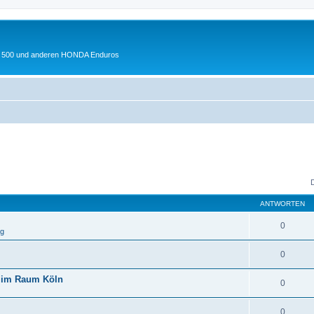
 XL 500 und anderen HONDA Enduros
ANTWORTEN
0
rg
0
u im Raum Köln
0
0