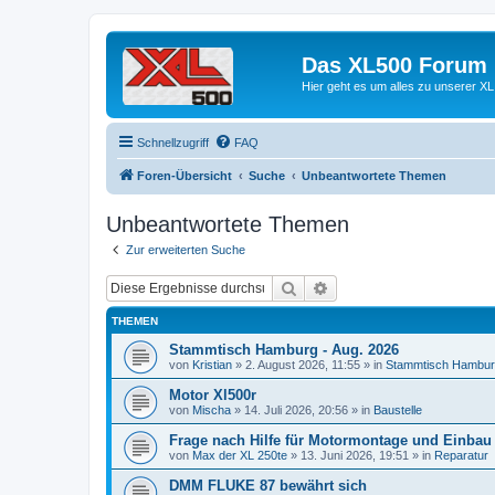
Das XL500 Forum
Hier geht es um alles zu unserer
Schnellzugriff
FAQ
Foren-Übersicht
Suche
Unbeantwortete Themen
Unbeantwortete Themen
Zur erweiterten Suche
Suche
Erweiterte Suche
THEMEN
Stammtisch Hamburg - Aug. 2026
von
Kristian
»
2. August 2026, 11:55
» in
Stammtisch Hambu
Motor Xl500r
von
Mischa
»
14. Juli 2026, 20:56
» in
Baustelle
Frage nach Hilfe für Motormontage und Einba
von
Max der XL 250te
»
13. Juni 2026, 19:51
» in
Reparatur
DMM FLUKE 87 bewährt sich