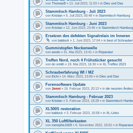
von
ThomasB
»
13. Juli 2023, 11:03
» in
Dies und Das
Stammtisch Hamburg - Juli 2023
von
Kristian
»
5. Juli 2023, 00:48
» in
Stammtisch Hamburg
Stammtisch Hamburg - Juni 2023
von
Kristian
»
12. Juni 2023, 23:46
» in
Stammtisch Hamburg
Ersetzen des defekten Signalrelais im Inneren
von
baldock
»
1. Juni 2023, 17:04
» in
best of Schrauber
Gummistopfen Nockenwelle
von
wooki
»
31. Mai 2023, 13:41
» in
Reparatur
Treffen Nord, noch 4 Frühstücker gesucht
von
dc-smith
»
19. Mai 2023, 16:30
» in
XL Treffen 2023
Schrauberfahrung WI / MZ
von
Eichi
»
14. März 2023, 13:06
» in
Dies und Das
Forensoftware Update
von
Jonni
»
16. Februar 2023, 20:13
» in
die neusten Änder
Stammtisch Hamburg - Februar 2023
von
Kristian
»
5. Februar 2023, 18:28
» in
Stammtisch Hamb
XL500S restoration
von
baldock
»
3. Februar 2023, 16:58
» in
XL-Links
XL 350 Luftfilterkasten
von
memphis1609
»
6. November 2022, 19:02
» in
Reparatu