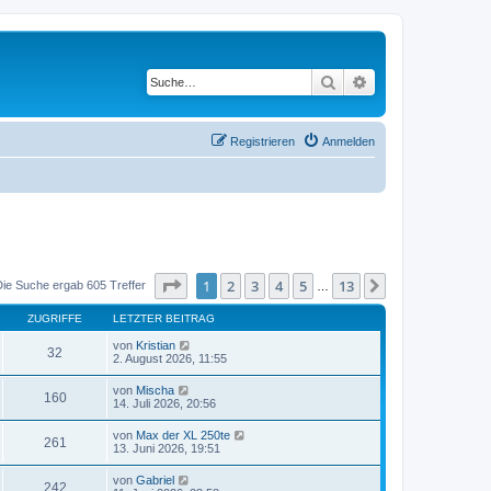
Suche
Erweiterte Suche
Registrieren
Anmelden
Seite
1
von
13
1
2
3
4
5
13
Nächste
Die Suche ergab 605 Treffer
…
ZUGRIFFE
LETZTER BEITRAG
von
Kristian
32
2. August 2026, 11:55
von
Mischa
160
14. Juli 2026, 20:56
von
Max der XL 250te
261
13. Juni 2026, 19:51
von
Gabriel
242