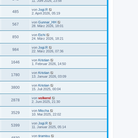
11. Juni 2026, 23:58
von
Jogi.R
485
2. April 2026, 05:19
von
Gunnar_HH
567
28. März 2026, 18:01
von
Eichi
850
24. März 2026, 18:21
von
Jogi.R
984
22. März 2026, 07:36
von
Kristian
1646
1. Februar 2026, 14:50
von
Kristian
1780
13. Januar 2026, 03:09
von
Kristian
3800
15. Juli 2025, 00:04
von
volkerxl
2878
2. Juni 2025, 21:30
von
Mischa
3529
10. Mai 2025, 22:02
von
Jogi.R
5399
11. Januar 2025, 05:14
von
tiramisu