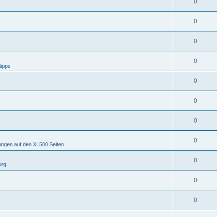
0
0
0
0
tipps
0
0
0
0
ungen auf den XL500 Seiten
0
urg
0
0
r