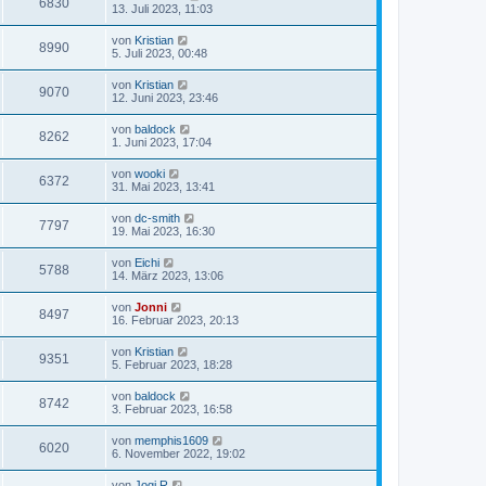
6830
13. Juli 2023, 11:03
von
Kristian
8990
5. Juli 2023, 00:48
von
Kristian
9070
12. Juni 2023, 23:46
von
baldock
8262
1. Juni 2023, 17:04
von
wooki
6372
31. Mai 2023, 13:41
von
dc-smith
7797
19. Mai 2023, 16:30
von
Eichi
5788
14. März 2023, 13:06
von
Jonni
8497
16. Februar 2023, 20:13
von
Kristian
9351
5. Februar 2023, 18:28
von
baldock
8742
3. Februar 2023, 16:58
von
memphis1609
6020
6. November 2022, 19:02
von
Jogi.R