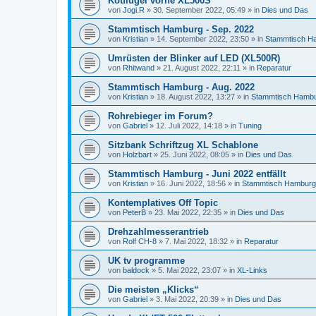
Kotflügel vorne XL500S
von
Jogi.R
»
30. September 2022, 05:49
» in
Dies und Das
Stammtisch Hamburg - Sep. 2022
von
Kristian
»
14. September 2022, 23:50
» in
Stammtisch H
Umrüsten der Blinker auf LED (XL500R)
von
Rhitwand
»
21. August 2022, 22:11
» in
Reparatur
Stammtisch Hamburg - Aug. 2022
von
Kristian
»
18. August 2022, 13:27
» in
Stammtisch Hamb
Rohrebieger im Forum?
von
Gabriel
»
12. Juli 2022, 14:18
» in
Tuning
Sitzbank Schriftzug XL Schablone
von
Holzbart
»
25. Juni 2022, 08:05
» in
Dies und Das
Stammtisch Hamburg - Juni 2022 entfällt
von
Kristian
»
16. Juni 2022, 18:56
» in
Stammtisch Hamburg
Kontemplatives Off Topic
von
PeterB
»
23. Mai 2022, 22:35
» in
Dies und Das
Drehzahlmesserantrieb
von
Rolf CH-8
»
7. Mai 2022, 18:32
» in
Reparatur
UK tv programme
von
baldock
»
5. Mai 2022, 23:07
» in
XL-Links
Die meisten „Klicks“
von
Gabriel
»
3. Mai 2022, 20:39
» in
Dies und Das