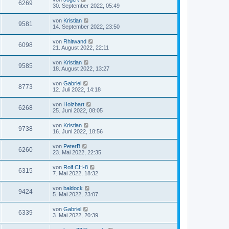
6269
30. September 2022, 05:49
von
Kristian
9581
14. September 2022, 23:50
von
Rhitwand
6098
21. August 2022, 22:11
von
Kristian
9585
18. August 2022, 13:27
von
Gabriel
8773
12. Juli 2022, 14:18
von
Holzbart
6268
25. Juni 2022, 08:05
von
Kristian
9738
16. Juni 2022, 18:56
von
PeterB
6260
23. Mai 2022, 22:35
von
Rolf CH-8
6315
7. Mai 2022, 18:32
von
baldock
9424
5. Mai 2022, 23:07
von
Gabriel
6339
3. Mai 2022, 20:39