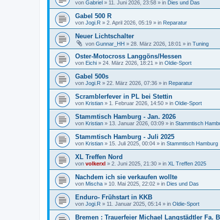
von
Gabriel
»
11. Juni 2026, 23:58
» in
Dies und Das
Gabel 500 R
von
Jogi.R
»
2. April 2026, 05:19
» in
Reparatur
Neuer Lichtschalter
von
Gunnar_HH
»
28. März 2026, 18:01
» in
Tuning
Oster-Motocross Langgöns/Hessen
von
Eichi
»
24. März 2026, 18:21
» in
Oldie-Sport
Gabel 500s
von
Jogi.R
»
22. März 2026, 07:36
» in
Reparatur
Scramblerfever in PL bei Stettin
von
Kristian
»
1. Februar 2026, 14:50
» in
Oldie-Sport
Stammtisch Hamburg - Jan. 2026
von
Kristian
»
13. Januar 2026, 03:09
» in
Stammtisch Hamb
Stammtisch Hamburg - Juli 2025
von
Kristian
»
15. Juli 2025, 00:04
» in
Stammtisch Hamburg
XL Treffen Nord
von
volkerxl
»
2. Juni 2025, 21:30
» in
XL Treffen 2025
Nachdem ich sie verkaufen wollte
von
Mischa
»
10. Mai 2025, 22:02
» in
Dies und Das
Enduro- Frühstart in KKB
von
Jogi.R
»
11. Januar 2025, 05:14
» in
Oldie-Sport
Bremen : Trauerfeier Michael Langstädtler Fa.