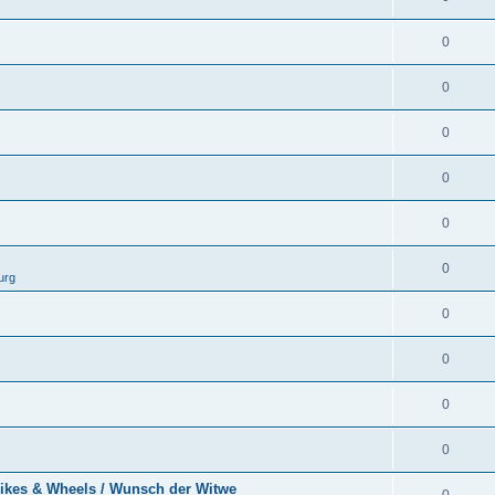
0
0
0
0
0
0
urg
0
0
0
0
 Bikes & Wheels / Wunsch der Witwe