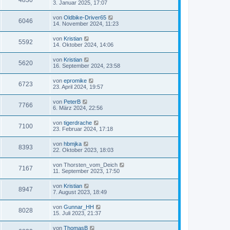
4830
3. Januar 2025, 17:07
von
Oldbike-Driver65
6046
14. November 2024, 11:23
von
Kristian
5592
14. Oktober 2024, 14:06
von
Kristian
5620
16. September 2024, 23:58
von
epromike
6723
23. April 2024, 19:57
von
PeterB
7766
6. März 2024, 22:56
von
tigerdrache
7100
23. Februar 2024, 17:18
von
hbmjka
8393
22. Oktober 2023, 18:03
von
Thorsten_vom_Deich
7167
11. September 2023, 17:50
von
Kristian
8947
7. August 2023, 18:49
von
Gunnar_HH
8028
15. Juli 2023, 21:37
von
ThomasB