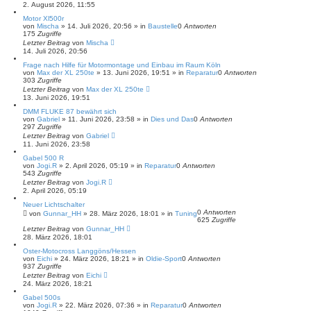
2. August 2026, 11:55
h
e
Motor Xl500r
von
Mischa
»
14. Juli 2026, 20:56
» in
Baustelle
0
Antworten
175
Zugriffe
Letzter Beitrag
von
Mischa
14. Juli 2026, 20:56
Frage nach Hilfe für Motormontage und Einbau im Raum Köln
von
Max der XL 250te
»
13. Juni 2026, 19:51
» in
Reparatur
0
Antworten
303
Zugriffe
Letzter Beitrag
von
Max der XL 250te
13. Juni 2026, 19:51
DMM FLUKE 87 bewährt sich
von
Gabriel
»
11. Juni 2026, 23:58
» in
Dies und Das
0
Antworten
297
Zugriffe
Letzter Beitrag
von
Gabriel
11. Juni 2026, 23:58
Gabel 500 R
von
Jogi.R
»
2. April 2026, 05:19
» in
Reparatur
0
Antworten
543
Zugriffe
Letzter Beitrag
von
Jogi.R
2. April 2026, 05:19
Neuer Lichtschalter
0
Antworten
von
Gunnar_HH
»
28. März 2026, 18:01
» in
Tuning
625
Zugriffe
Letzter Beitrag
von
Gunnar_HH
28. März 2026, 18:01
Oster-Motocross Langgöns/Hessen
von
Eichi
»
24. März 2026, 18:21
» in
Oldie-Sport
0
Antworten
937
Zugriffe
Letzter Beitrag
von
Eichi
24. März 2026, 18:21
Gabel 500s
von
Jogi.R
»
22. März 2026, 07:36
» in
Reparatur
0
Antworten