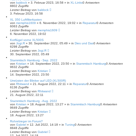
von
baldock
»
3. Februar 2023, 16:58
» in
XL-Links
0
Antworten
8802
Zugriffe
Letzter Beitrag
von
baldock
3. Februar 2023, 16:58
XL 350 Luftfilterkasten
von
memphis1609
»
6. November 2022, 19:02
» in
Reparatur
0
Antworten
6063
Zugriffe
Letzter Beitrag
von
memphis1609
6. November 2022, 19:02
Kotflügel vorne XL500S
von
Jogi.R
»
30. September 2022, 05:49
» in
Dies und Das
0
Antworten
6298
Zugriffe
Letzter Beitrag
von
Jogi.R
30. September 2022, 05:49
Stammtisch Hamburg - Sep. 2022
von
Kristian
»
14. September 2022, 23:50
» in
Stammtisch Hamburg
0
Antworten
9632
Zugriffe
Letzter Beitrag
von
Kristian
14. September 2022, 23:50
Umrüsten der Blinker auf LED (XL500R)
von
Rhitwand
»
21. August 2022, 22:11
» in
Reparatur
0
Antworten
6136
Zugriffe
Letzter Beitrag
von
Rhitwand
21. August 2022, 22:11
Stammtisch Hamburg - Aug. 2022
von
Kristian
»
18. August 2022, 13:27
» in
Stammtisch Hamburg
0
Antworten
9649
Zugriffe
Letzter Beitrag
von
Kristian
18. August 2022, 13:27
Rohrebieger im Forum?
von
Gabriel
»
12. Juli 2022, 14:18
» in
Tuning
0
Antworten
8848
Zugriffe
Letzter Beitrag
von
Gabriel
12. Juli 2022, 14:18