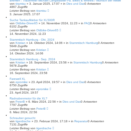
Bremen : Trauerfeier Michael Langstädtler Fa. Bikes & Wheels / Wunsch der Witwe
von
tiramisu
»
3. Januar 2025, 17:07
» in
Dies und Das
0
Antworten
4867
Zugriffe
Letzter Beitrag
von
tiramisu
3. Januar 2025, 17:07
Suche Tankaufkleber für XL500R
von
Oldbike-Driver65
»
14. November 2024, 11:23
» in
FAQ
0
Antworten
6102
Zugriffe
Letzter Beitrag
von
Oldbike-Driver65
14. November 2024, 11:23
Stammtisch Hamburg - Okt. 2024
von
Kristian
»
14. Oktober 2024, 14:06
» in
Stammtisch Hamburg
0
Antworten
5649
Zugriffe
Letzter Beitrag
von
Kristian
14. Oktober 2024, 14:06
Stammtisch Hamburg - Sep. 2024
von
Kristian
»
16. September 2024, 23:58
» in
Stammtisch Hamburg
0
Antworten
5678
Zugriffe
Letzter Beitrag
von
Kristian
16. September 2024, 23:58
Farewell XL
von
epromike
»
23. April 2024, 19:57
» in
Dies und Das
0
Antworten
6750
Zugriffe
Letzter Beitrag
von
epromike
23. April 2024, 19:57
Radnabenmotor für die XL?
von
PeterB
»
6. März 2024, 22:56
» in
Dies und Das
0
Antworten
7797
Zugriffe
Letzter Beitrag
von
PeterB
6. März 2024, 22:56
Schrauber gesucht
von
tigerdrache
»
23. Februar 2024, 17:18
» in
Reparatur
0
Antworten
7131
Zugriffe
Letzter Beitrag
von
tigerdrache