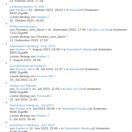
23. Februar 2024, 17:18
Lenkerarmaturen XL 500
von
hbmjka
»
22. Oktober 2023, 18:03
» in
Baustelle
0
Antworten
8453
Zugriffe
Letzter Beitrag
von
hbmjka
22. Oktober 2023, 18:03
Reifenumrüstungen
von
Thorsten_vom_Deich
»
11. September 2023, 17:50
» in
Dies und Das
0
Antworten
7212
Zugriffe
Letzter Beitrag
von
Thorsten_vom_Deich
11. September 2023, 17:50
Stammtisch Hamburg - Aug. 2023
von
Kristian
»
7. August 2023, 18:49
» in
Stammtisch Hamburg
0
Antworten
9003
Zugriffe
Letzter Beitrag
von
Kristian
7. August 2023, 18:49
Zuendschloss mit Parklicht
von
Gunnar_HH
»
15. Juli 2023, 21:37
» in
Baustelle
0
Antworten
8092
Zugriffe
Letzter Beitrag
von
Gunnar_HH
15. Juli 2023, 21:37
Umbau auf Ölkühler
von
ThomasB
»
13. Juli 2023, 11:03
» in
Dies und Das
0
Antworten
6859
Zugriffe
Letzter Beitrag
von
ThomasB
13. Juli 2023, 11:03
Stammtisch Hamburg - Juli 2023
von
Kristian
»
5. Juli 2023, 00:48
» in
Stammtisch Hamburg
0
Antworten
9048
Zugriffe
Letzter Beitrag
von
Kristian
5. Juli 2023, 00:48
Stammtisch Hamburg - Juni 2023
von
Kristian
»
12. Juni 2023, 23:46
» in
Stammtisch Hamburg
0
Antworten
9148
Zugriffe