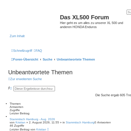
Das XL500 Forum
Hier geht es um alles zu unserer XL 500 und
anderen HONDA Enduros
Zum Inhalt
Schnellzugriff
FAQ
Foren-Übersicht
Suche
Unbeantwortete Themen
Unbeantwortete Themen
Zur erweiterten Suche
S
E
u
r
c
w
Die Suche ergab 605 Tre
h
e
e
i
Themen
t
Antworten
e
Zugriffe
r
Letzter Beitrag
t
e
Stammtisch Hamburg - Aug. 2026
von
S
Kristian
»
2. August 2026, 11:55
» in
Stammtisch Hamburg
0
Antworten
46
Zugriffe
u
Letzter Beitrag
c
von
Kristian