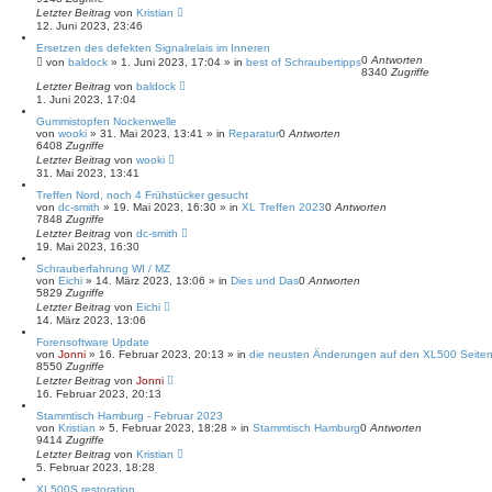
Letzter Beitrag
von
Kristian
12. Juni 2023, 23:46
Ersetzen des defekten Signalrelais im Inneren
0
Antworten
von
baldock
»
1. Juni 2023, 17:04
» in
best of Schraubertipps
8340
Zugriffe
Letzter Beitrag
von
baldock
1. Juni 2023, 17:04
Gummistopfen Nockenwelle
von
wooki
»
31. Mai 2023, 13:41
» in
Reparatur
0
Antworten
6408
Zugriffe
Letzter Beitrag
von
wooki
31. Mai 2023, 13:41
Treffen Nord, noch 4 Frühstücker gesucht
von
dc-smith
»
19. Mai 2023, 16:30
» in
XL Treffen 2023
0
Antworten
7848
Zugriffe
Letzter Beitrag
von
dc-smith
19. Mai 2023, 16:30
Schrauberfahrung WI / MZ
von
Eichi
»
14. März 2023, 13:06
» in
Dies und Das
0
Antworten
5829
Zugriffe
Letzter Beitrag
von
Eichi
14. März 2023, 13:06
Forensoftware Update
von
Jonni
»
16. Februar 2023, 20:13
» in
die neusten Änderungen auf den XL500 Seite
8550
Zugriffe
Letzter Beitrag
von
Jonni
16. Februar 2023, 20:13
Stammtisch Hamburg - Februar 2023
von
Kristian
»
5. Februar 2023, 18:28
» in
Stammtisch Hamburg
0
Antworten
9414
Zugriffe
Letzter Beitrag
von
Kristian
5. Februar 2023, 18:28
XL500S restoration