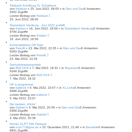
Sitzbank Schriftzug XL Schablone
von
Holzbart
»
25. Juni 2022, 08:05
» in
Dies und Das
0
Antworten
6302
Zugriffe
Letzter Beitrag
von
Holzbart
25. Juni 2022, 08:05
Stammtisch Hamburg - Juni 2022 entfällt
von
Kristian
»
16. Juni 2022, 18:56
» in
Stammtisch Hamburg
0
Antworten
9794
Zugriffe
Letzter Beitrag
von
Kristian
16. Juni 2022, 18:56
Kontemplatives Off Topic
von
PeterB
»
23. Mai 2022, 22:35
» in
Dies und Das
0
Antworten
6283
Zugriffe
Letzter Beitrag
von
PeterB
23. Mai 2022, 22:35
Drehzahlmesserantrieb
von
Rolf CH-8
»
7. Mai 2022, 18:32
» in
Reparatur
0
Antworten
6349
Zugriffe
Letzter Beitrag
von
Rolf CH-8
7. Mai 2022, 18:32
UK tv programme
von
baldock
»
5. Mai 2022, 23:07
» in
XL-Links
0
Antworten
9499
Zugriffe
Letzter Beitrag
von
baldock
5. Mai 2022, 23:07
Die meisten „Klicks“
von
Gabriel
»
3. Mai 2022, 20:39
» in
Dies und Das
0
Antworten
6369
Zugriffe
Letzter Beitrag
von
Gabriel
3. Mai 2022, 20:39
Honda XL/FT 500 Flattrack
von
hcm-77@gmx.de
»
15. Dezember 2021, 21:46
» in
Baustelle
0
Antworten
8941
Zugriffe