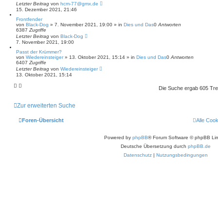
Letzter Beitrag
von
hcm-77@gmx.de
15. Dezember 2021, 21:46
Frontfender
von
Black-Dog
»
7. November 2021, 19:00
» in
Dies und Das
0
Antworten
6387
Zugriffe
Letzter Beitrag
von
Black-Dog
7. November 2021, 19:00
Passt der Krümmer?
von
Wiedereinsteiger
»
13. Oktober 2021, 15:14
» in
Dies und Das
0
Antworten
6407
Zugriffe
Letzter Beitrag
von
Wiedereinsteiger
13. Oktober 2021, 15:14
Die Suche ergab 605 Tre
Zur erweiterten Suche
Foren-Übersicht
Alle Coo
Powered by
phpBB
® Forum Software © phpBB Lim
Deutsche Übersetzung durch
phpBB.de
Datenschutz
|
Nutzungsbedingungen