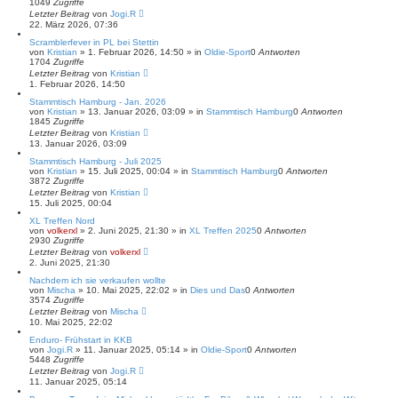
1049
Zugriffe
Letzter Beitrag
von
Jogi.R
22. März 2026, 07:36
Scramblerfever in PL bei Stettin
von
Kristian
»
1. Februar 2026, 14:50
» in
Oldie-Sport
0
Antworten
1704
Zugriffe
Letzter Beitrag
von
Kristian
1. Februar 2026, 14:50
Stammtisch Hamburg - Jan. 2026
von
Kristian
»
13. Januar 2026, 03:09
» in
Stammtisch Hamburg
0
Antworten
1845
Zugriffe
Letzter Beitrag
von
Kristian
13. Januar 2026, 03:09
Stammtisch Hamburg - Juli 2025
von
Kristian
»
15. Juli 2025, 00:04
» in
Stammtisch Hamburg
0
Antworten
3872
Zugriffe
Letzter Beitrag
von
Kristian
15. Juli 2025, 00:04
XL Treffen Nord
von
volkerxl
»
2. Juni 2025, 21:30
» in
XL Treffen 2025
0
Antworten
2930
Zugriffe
Letzter Beitrag
von
volkerxl
2. Juni 2025, 21:30
Nachdem ich sie verkaufen wollte
von
Mischa
»
10. Mai 2025, 22:02
» in
Dies und Das
0
Antworten
3574
Zugriffe
Letzter Beitrag
von
Mischa
10. Mai 2025, 22:02
Enduro- Frühstart in KKB
von
Jogi.R
»
11. Januar 2025, 05:14
» in
Oldie-Sport
0
Antworten
5448
Zugriffe
Letzter Beitrag
von
Jogi.R
11. Januar 2025, 05:14