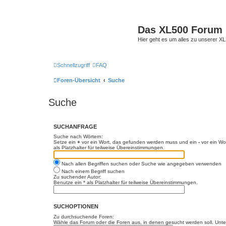
Das XL500 Forum
Hier geht es um alles zu unserer
Schnellzugriff
FAQ
Foren-Übersicht
Suche
Suche
SUCHANFRAGE
Suche nach Wörtern:
Setze ein
+
vor ein Wort, das gefunden werden muss und ein
-
vor ein Wo
als Platzhalter für teilweise Übereinstimmungen.
Nach allen Begriffen suchen oder Suche wie angegeben verwenden
Nach einem Begriff suchen
Zu suchender Autor:
Benutze ein * als Platzhalter für teilweise Übereinstimmungen.
SUCHOPTIONEN
Zu durchsuchende Foren:
Wähle das Forum oder die Foren aus, in denen gesucht werden soll. Unter