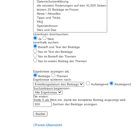
Unterforen durchsuchen:
Ja
Nein
Innerhalb suchen:
Betreff und Text der Beiträge
Nur im Text der Beiträge
Nur im Betreff der Themen
Nur im ersten Beitrag der Themen
Ergebnisse anzeigen als:
Beiträge
Themen
Ergebnisse sortieren nach:
Aufsteigend
Absteigend
Suchzeitraum begrenzen:
Die ersten:
Stelle 0 als Wert ein, damit der komplette Beitrag angezeigt wird.
Zeichen der Beiträge anzeigen
Foren-Übersicht