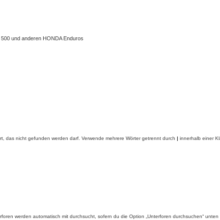
 XL 500 und anderen HONDA Enduros
rt, das nicht gefunden werden darf. Verwende mehrere Wörter getrennt durch
|
innerhalb einer K
foren werden automatisch mit durchsucht, sofern du die Option „Unterforen durchsuchen“ unten ni