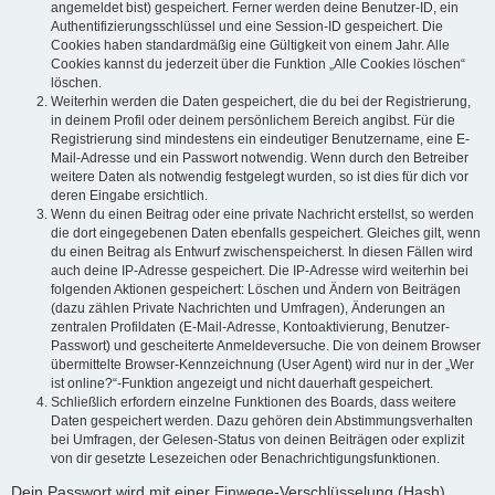
angemeldet bist) gespeichert. Ferner werden deine Benutzer-ID, ein
Authentifizierungsschlüssel und eine Session-ID gespeichert. Die
Cookies haben standardmäßig eine Gültigkeit von einem Jahr. Alle
Cookies kannst du jederzeit über die Funktion „Alle Cookies löschen“
löschen.
Weiterhin werden die Daten gespeichert, die du bei der Registrierung,
in deinem Profil oder deinem persönlichem Bereich angibst. Für die
Registrierung sind mindestens ein eindeutiger Benutzername, eine E-
Mail-Adresse und ein Passwort notwendig. Wenn durch den Betreiber
weitere Daten als notwendig festgelegt wurden, so ist dies für dich vor
deren Eingabe ersichtlich.
Wenn du einen Beitrag oder eine private Nachricht erstellst, so werden
die dort eingegebenen Daten ebenfalls gespeichert. Gleiches gilt, wenn
du einen Beitrag als Entwurf zwischenspeicherst. In diesen Fällen wird
auch deine IP-Adresse gespeichert. Die IP-Adresse wird weiterhin bei
folgenden Aktionen gespeichert: Löschen und Ändern von Beiträgen
(dazu zählen Private Nachrichten und Umfragen), Änderungen an
zentralen Profildaten (E-Mail-Adresse, Kontoaktivierung, Benutzer-
Passwort) und gescheiterte Anmeldeversuche. Die von deinem Browser
übermittelte Browser-Kennzeichnung (User Agent) wird nur in der „Wer
ist online?“-Funktion angezeigt und nicht dauerhaft gespeichert.
Schließlich erfordern einzelne Funktionen des Boards, dass weitere
Daten gespeichert werden. Dazu gehören dein Abstimmungsverhalten
bei Umfragen, der Gelesen-Status von deinen Beiträgen oder explizit
von dir gesetzte Lesezeichen oder Benachrichtigungsfunktionen.
Dein Passwort wird mit einer Einwege-Verschlüsselung (Hash)