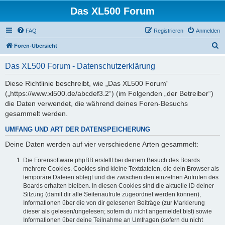
Das XL500 Forum
FAQ
Registrieren
Anmelden
S
Foren-Übersicht
u
Das XL500 Forum - Datenschutzerklärung
c
h
Diese Richtlinie beschreibt, wie „Das XL500 Forum“
(„https://www.xl500.de/abcdef3.2“) (im Folgenden „der Betreiber“)
e
die Daten verwendet, die während deines Foren-Besuchs
gesammelt werden.
UMFANG UND ART DER DATENSPEICHERUNG
Deine Daten werden auf vier verschiedene Arten gesammelt:
Die Forensoftware phpBB erstellt bei deinem Besuch des Boards
mehrere Cookies. Cookies sind kleine Textdateien, die dein Browser als
temporäre Dateien ablegt und die zwischen den einzelnen Aufrufen des
Boards erhalten bleiben. In diesen Cookies sind die aktuelle ID deiner
Sitzung (damit dir alle Seitenaufrufe zugeordnet werden können),
Informationen über die von dir gelesenen Beiträge (zur Markierung
dieser als gelesen/ungelesen; sofern du nicht angemeldet bist) sowie
Informationen über deine Teilnahme an Umfragen (sofern du nicht