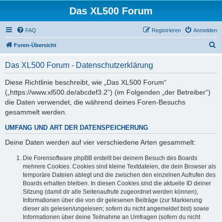
Das XL500 Forum
FAQ
Registrieren
Anmelden
S
Foren-Übersicht
u
Das XL500 Forum - Datenschutzerklärung
c
h
Diese Richtlinie beschreibt, wie „Das XL500 Forum“
(„https://www.xl500.de/abcdef3.2“) (im Folgenden „der Betreiber“)
e
die Daten verwendet, die während deines Foren-Besuchs
gesammelt werden.
UMFANG UND ART DER DATENSPEICHERUNG
Deine Daten werden auf vier verschiedene Arten gesammelt:
Die Forensoftware phpBB erstellt bei deinem Besuch des Boards
mehrere Cookies. Cookies sind kleine Textdateien, die dein Browser als
temporäre Dateien ablegt und die zwischen den einzelnen Aufrufen des
Boards erhalten bleiben. In diesen Cookies sind die aktuelle ID deiner
Sitzung (damit dir alle Seitenaufrufe zugeordnet werden können),
Informationen über die von dir gelesenen Beiträge (zur Markierung
dieser als gelesen/ungelesen; sofern du nicht angemeldet bist) sowie
Informationen über deine Teilnahme an Umfragen (sofern du nicht