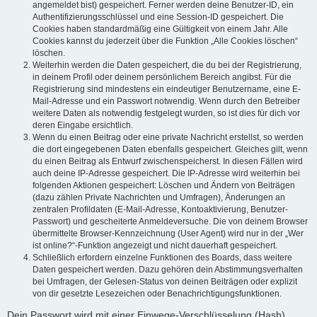
angemeldet bist) gespeichert. Ferner werden deine Benutzer-ID, ein
Authentifizierungsschlüssel und eine Session-ID gespeichert. Die
Cookies haben standardmäßig eine Gültigkeit von einem Jahr. Alle
Cookies kannst du jederzeit über die Funktion „Alle Cookies löschen“
löschen.
Weiterhin werden die Daten gespeichert, die du bei der Registrierung,
in deinem Profil oder deinem persönlichem Bereich angibst. Für die
Registrierung sind mindestens ein eindeutiger Benutzername, eine E-
Mail-Adresse und ein Passwort notwendig. Wenn durch den Betreiber
weitere Daten als notwendig festgelegt wurden, so ist dies für dich vor
deren Eingabe ersichtlich.
Wenn du einen Beitrag oder eine private Nachricht erstellst, so werden
die dort eingegebenen Daten ebenfalls gespeichert. Gleiches gilt, wenn
du einen Beitrag als Entwurf zwischenspeicherst. In diesen Fällen wird
auch deine IP-Adresse gespeichert. Die IP-Adresse wird weiterhin bei
folgenden Aktionen gespeichert: Löschen und Ändern von Beiträgen
(dazu zählen Private Nachrichten und Umfragen), Änderungen an
zentralen Profildaten (E-Mail-Adresse, Kontoaktivierung, Benutzer-
Passwort) und gescheiterte Anmeldeversuche. Die von deinem Browser
übermittelte Browser-Kennzeichnung (User Agent) wird nur in der „Wer
ist online?“-Funktion angezeigt und nicht dauerhaft gespeichert.
Schließlich erfordern einzelne Funktionen des Boards, dass weitere
Daten gespeichert werden. Dazu gehören dein Abstimmungsverhalten
bei Umfragen, der Gelesen-Status von deinen Beiträgen oder explizit
von dir gesetzte Lesezeichen oder Benachrichtigungsfunktionen.
Dein Passwort wird mit einer Einwege-Verschlüsselung (Hash)