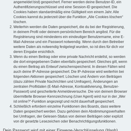
angemeldet bist) gespeichert. Ferner werden deine Benutzer-ID, ein
Authentifizierungsschlüssel und eine Session-ID gespeichert. Die
Cookies haben standardmäßig eine Gültigkeit von einem Jahr. Alle
Cookies kannst du jederzeit über die Funktion „Alle Cookies löschen“
löschen.
Weiterhin werden die Daten gespeichert, die du bei der Registrierung,
in deinem Profil oder deinem persönlichem Bereich angibst. Für die
Registrierung sind mindestens ein eindeutiger Benutzername, eine E-
Mail-Adresse und ein Passwort notwendig. Wenn durch den Betreiber
weitere Daten als notwendig festgelegt wurden, so ist dies für dich vor
deren Eingabe ersichtlich.
Wenn du einen Beitrag oder eine private Nachricht erstellst, so werden
die dort eingegebenen Daten ebenfalls gespeichert. Gleiches gilt, wenn
du einen Beitrag als Entwurf zwischenspeicherst. In diesen Fällen wird
auch deine IP-Adresse gespeichert. Die IP-Adresse wird weiterhin bei
folgenden Aktionen gespeichert: Löschen und Ändern von Beiträgen
(dazu zählen Private Nachrichten und Umfragen), Änderungen an
zentralen Profildaten (E-Mail-Adresse, Kontoaktivierung, Benutzer-
Passwort) und gescheiterte Anmeldeversuche. Die von deinem Browser
übermittelte Browser-Kennzeichnung (User Agent) wird nur in der „Wer
ist online?“-Funktion angezeigt und nicht dauerhaft gespeichert.
Schließlich erfordern einzelne Funktionen des Boards, dass weitere
Daten gespeichert werden. Dazu gehören dein Abstimmungsverhalten
bei Umfragen, der Gelesen-Status von deinen Beiträgen oder explizit
von dir gesetzte Lesezeichen oder Benachrichtigungsfunktionen.
Dein Passwort wird mit einer Einwege-Verschlüsselung (Hash)