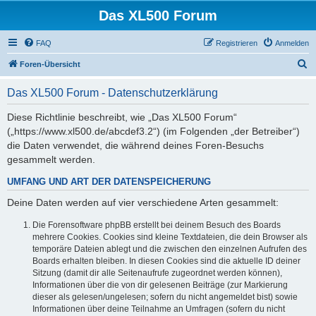
Das XL500 Forum
FAQ
Registrieren
Anmelden
S
Foren-Übersicht
u
Das XL500 Forum - Datenschutzerklärung
c
h
Diese Richtlinie beschreibt, wie „Das XL500 Forum“
(„https://www.xl500.de/abcdef3.2“) (im Folgenden „der Betreiber“)
e
die Daten verwendet, die während deines Foren-Besuchs
gesammelt werden.
UMFANG UND ART DER DATENSPEICHERUNG
Deine Daten werden auf vier verschiedene Arten gesammelt:
Die Forensoftware phpBB erstellt bei deinem Besuch des Boards
mehrere Cookies. Cookies sind kleine Textdateien, die dein Browser als
temporäre Dateien ablegt und die zwischen den einzelnen Aufrufen des
Boards erhalten bleiben. In diesen Cookies sind die aktuelle ID deiner
Sitzung (damit dir alle Seitenaufrufe zugeordnet werden können),
Informationen über die von dir gelesenen Beiträge (zur Markierung
dieser als gelesen/ungelesen; sofern du nicht angemeldet bist) sowie
Informationen über deine Teilnahme an Umfragen (sofern du nicht