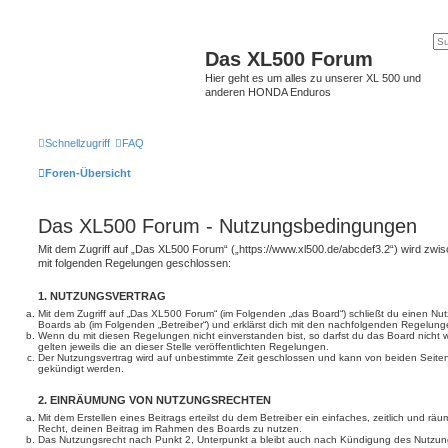
Das XL500 Forum
Hier geht es um alles zu unserer XL 500 und
anderen HONDA Enduros
Schnellzugriff
FAQ
Foren-Übersicht
Das XL500 Forum - Nutzungsbedingungen
Mit dem Zugriff auf „Das XL500 Forum“ („https://www.xl500.de/abcdef3.2“) wird zwis
mit folgenden Regelungen geschlossen:
1. NUTZUNGSVERTRAG
Mit dem Zugriff auf „Das XL500 Forum“ (im Folgenden „das Board“) schließt du einen Nu
Boards ab (im Folgenden „Betreiber“) und erklärst dich mit den nachfolgenden Regelung
Wenn du mit diesen Regelungen nicht einverstanden bist, so darfst du das Board nicht 
gelten jeweils die an dieser Stelle veröffentlichten Regelungen.
Der Nutzungsvertrag wird auf unbestimmte Zeit geschlossen und kann von beiden Seiten 
gekündigt werden.
2. EINRÄUMUNG VON NUTZUNGSRECHTEN
Mit dem Erstellen eines Beitrags erteilst du dem Betreiber ein einfaches, zeitlich und r
Recht, deinen Beitrag im Rahmen des Boards zu nutzen.
Das Nutzungsrecht nach Punkt 2, Unterpunkt a bleibt auch nach Kündigung des Nutzun