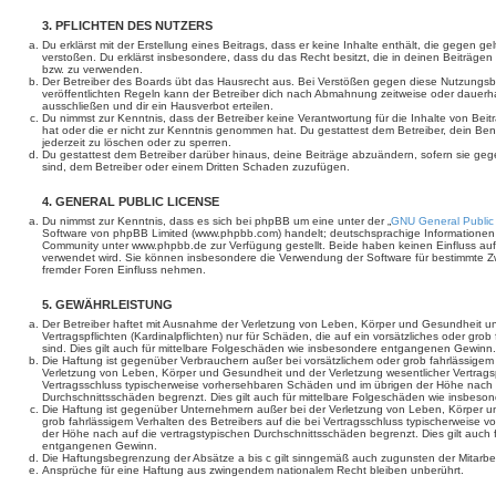
3. PFLICHTEN DES NUTZERS
Du erklärst mit der Erstellung eines Beitrags, dass er keine Inhalte enthält, die gegen g
verstoßen. Du erklärst insbesondere, dass du das Recht besitzt, die in deinen Beiträge
bzw. zu verwenden.
Der Betreiber des Boards übt das Hausrecht aus. Bei Verstößen gegen diese Nutzungs
veröffentlichten Regeln kann der Betreiber dich nach Abmahnung zeitweise oder dauerh
ausschließen und dir ein Hausverbot erteilen.
Du nimmst zur Kenntnis, dass der Betreiber keine Verantwortung für die Inhalte von Beiträ
hat oder die er nicht zur Kenntnis genommen hat. Du gestattest dem Betreiber, dein Be
jederzeit zu löschen oder zu sperren.
Du gestattest dem Betreiber darüber hinaus, deine Beiträge abzuändern, sofern sie geg
sind, dem Betreiber oder einem Dritten Schaden zuzufügen.
4. GENERAL PUBLIC LICENSE
Du nimmst zur Kenntnis, dass es sich bei phpBB um eine unter der „
GNU General Public
Software von phpBB Limited (www.phpbb.com) handelt; deutschsprachige Informationen
Community unter www.phpbb.de zur Verfügung gestellt. Beide haben keinen Einfluss auf 
verwendet wird. Sie können insbesondere die Verwendung der Software für bestimmte Zw
fremder Foren Einfluss nehmen.
5. GEWÄHRLEISTUNG
Der Betreiber haftet mit Ausnahme der Verletzung von Leben, Körper und Gesundheit un
Vertragspflichten (Kardinalpflichten) nur für Schäden, die auf ein vorsätzliches oder gro
sind. Dies gilt auch für mittelbare Folgeschäden wie insbesondere entgangenen Gewinn.
Die Haftung ist gegenüber Verbrauchern außer bei vorsätzlichem oder grob fahrlässige
Verletzung von Leben, Körper und Gesundheit und der Verletzung wesentlicher Vertragspfl
Vertragsschluss typischerweise vorhersehbaren Schäden und im übrigen der Höhe nach a
Durchschnittsschäden begrenzt. Dies gilt auch für mittelbare Folgeschäden wie insbe
Die Haftung ist gegenüber Unternehmern außer bei der Verletzung von Leben, Körper u
grob fahrlässigem Verhalten des Betreibers auf die bei Vertragsschluss typischerweise
der Höhe nach auf die vertragstypischen Durchschnittsschäden begrenzt. Dies gilt auch
entgangenen Gewinn.
Die Haftungsbegrenzung der Absätze a bis c gilt sinngemäß auch zugunsten der Mitarbeit
Ansprüche für eine Haftung aus zwingendem nationalem Recht bleiben unberührt.