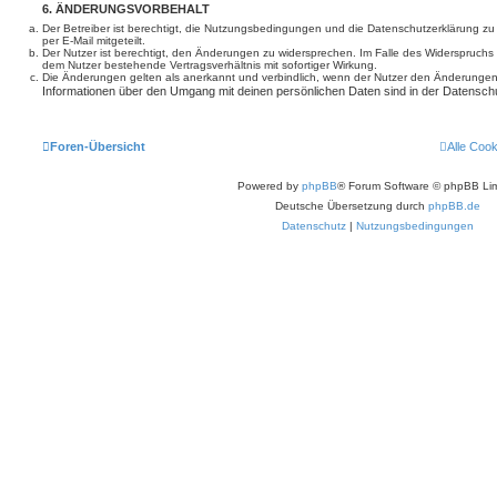
6. ÄNDERUNGSVORBEHALT
Der Betreiber ist berechtigt, die Nutzungsbedingungen und die Datenschutzerklärung z
per E-Mail mitgeteilt.
Der Nutzer ist berechtigt, den Änderungen zu widersprechen. Im Falle des Widerspruchs
dem Nutzer bestehende Vertragsverhältnis mit sofortiger Wirkung.
Die Änderungen gelten als anerkannt und verbindlich, wenn der Nutzer den Änderungen
Informationen über den Umgang mit deinen persönlichen Daten sind in der Datenschu
Foren-Übersicht
Alle Coo
Powered by
phpBB
® Forum Software © phpBB Lim
Deutsche Übersetzung durch
phpBB.de
Datenschutz
|
Nutzungsbedingungen