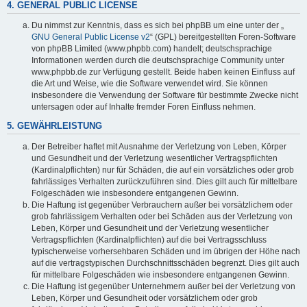
4. GENERAL PUBLIC LICENSE
Du nimmst zur Kenntnis, dass es sich bei phpBB um eine unter der „
GNU General Public License v2
“ (GPL) bereitgestellten Foren-Software
von phpBB Limited (www.phpbb.com) handelt; deutschsprachige
Informationen werden durch die deutschsprachige Community unter
www.phpbb.de zur Verfügung gestellt. Beide haben keinen Einfluss auf
die Art und Weise, wie die Software verwendet wird. Sie können
insbesondere die Verwendung der Software für bestimmte Zwecke nicht
untersagen oder auf Inhalte fremder Foren Einfluss nehmen.
5. GEWÄHRLEISTUNG
Der Betreiber haftet mit Ausnahme der Verletzung von Leben, Körper
und Gesundheit und der Verletzung wesentlicher Vertragspflichten
(Kardinalpflichten) nur für Schäden, die auf ein vorsätzliches oder grob
fahrlässiges Verhalten zurückzuführen sind. Dies gilt auch für mittelbare
Folgeschäden wie insbesondere entgangenen Gewinn.
Die Haftung ist gegenüber Verbrauchern außer bei vorsätzlichem oder
grob fahrlässigem Verhalten oder bei Schäden aus der Verletzung von
Leben, Körper und Gesundheit und der Verletzung wesentlicher
Vertragspflichten (Kardinalpflichten) auf die bei Vertragsschluss
typischerweise vorhersehbaren Schäden und im übrigen der Höhe nach
auf die vertragstypischen Durchschnittsschäden begrenzt. Dies gilt auch
für mittelbare Folgeschäden wie insbesondere entgangenen Gewinn.
Die Haftung ist gegenüber Unternehmern außer bei der Verletzung von
Leben, Körper und Gesundheit oder vorsätzlichem oder grob