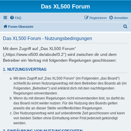
Das XL500 Forum
FAQ
Registrieren
Anmelden
S
Foren-Übersicht
u
Das XL500 Forum - Nutzungsbedingungen
c
h
Mit dem Zugriff auf „Das XL500 Forum“
(„https://www.xl500.de/abcdef3.2“) wird zwischen dir und dem
e
Betreiber ein Vertrag mit folgenden Regelungen geschlossen:
1. NUTZUNGSVERTRAG
Mit dem Zugriff auf „Das XL500 Forum“ (im Folgenden „das Board“)
schließt du einen Nutzungsvertrag mit dem Betreiber des Boards ab (im
Folgenden „Betreiber“) und erklärst dich mit den nachfolgenden
Regelungen einverstanden.
Wenn du mit diesen Regelungen nicht einverstanden bist, so darfst du
das Board nicht weiter nutzen. Für die Nutzung des Boards gelten
jeweils die an dieser Stelle veröffentlichten Regelungen.
Der Nutzungsvertrag wird auf unbestimmte Zeit geschlossen und kann
von beiden Seiten ohne Einhaltung einer Frist jederzeit gekündigt
werden.