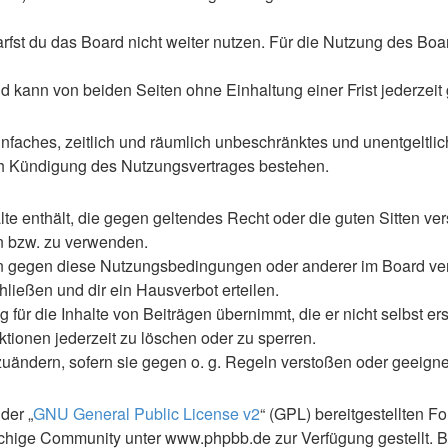
st du das Board nicht weiter nutzen. Für die Nutzung des Boards
 kann von beiden Seiten ohne Einhaltung einer Frist jederzeit
 einfaches, zeitlich und räumlich unbeschränktes und unentgelt
ch Kündigung des Nutzungsvertrages bestehen.
alte enthält, die gegen geltendes Recht oder die guten Sitten ve
en bzw. zu verwenden.
en gegen diese Nutzungsbedingungen oder anderer im Board ve
ließen und dir ein Hausverbot erteilen.
für die Inhalte von Beiträgen übernimmt, die er nicht selbst ers
ktionen jederzeit zu löschen oder zu sperren.
zuändern, sofern sie gegen o. g. Regeln verstoßen oder geeign
der „
GNU General Public License v2
“ (GPL) bereitgestellten 
hige Community unter www.phpbb.de zur Verfügung gestellt. Be