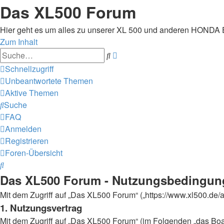
Das XL500 Forum
Hier geht es um alles zu unserer XL 500 und anderen HONDA
Zum Inhalt
Erweiterte
Suche
Suche
Schnellzugriff
Unbeantwortete Themen
Aktive Themen
Suche
FAQ
Anmelden
Registrieren
Foren-Übersicht
Suche
Das XL500 Forum - Nutzungsbedingun
Mit dem Zugriff auf „Das XL500 Forum“ („https://www.xl500.de/
1. Nutzungsvertrag
Mit dem Zugriff auf „Das XL500 Forum“ (im Folgenden „das Boar