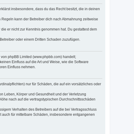
erklärst insbesondere, dass du das Recht besitzt, die in deinen
n Regeln kann der Betreiber dich nach Abmahnung zeitweise
er die er nicht zur Kenntnis genommen hat. Du gestattest dem
 Betreiber oder einem Dritten Schaden zuzufügen.
re von phpBB Limited (www.phpbb.com) handelt;
inen Einfluss auf die Art und Weise, wie die Software
oren Einfluss nehmen.
inalpflichten) nur für Schäden, die auf ein vorsätzliches oder
von Leben, Körper und Gesundheit und der Verletzung
r Höhe nach auf die vertragstypischen Durchschnittsschäden
sigem Verhalten des Betreibers auf die bei Vertragsschluss
lt auch für mittelbare Schäden, insbesondere entgangenen