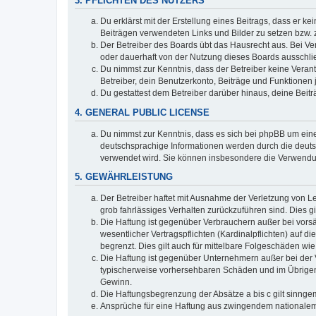
3. PFLICHTEN DES NUTZERS
Du erklärst mit der Erstellung eines Beitrags, dass er ke
Beiträgen verwendeten Links und Bilder zu setzen bzw.
Der Betreiber des Boards übt das Hausrecht aus. Bei V
oder dauerhaft von der Nutzung dieses Boards ausschlie
Du nimmst zur Kenntnis, dass der Betreiber keine Verantw
Betreiber, dein Benutzerkonto, Beiträge und Funktionen 
Du gestattest dem Betreiber darüber hinaus, deine Beit
4. GENERAL PUBLIC LICENSE
Du nimmst zur Kenntnis, dass es sich bei phpBB um eine
deutschsprachige Informationen werden durch die deuts
verwendet wird. Sie können insbesondere die Verwendun
5. GEWÄHRLEISTUNG
Der Betreiber haftet mit Ausnahme der Verletzung von Le
grob fahrlässiges Verhalten zurückzuführen sind. Dies 
Die Haftung ist gegenüber Verbrauchern außer bei vors
wesentlicher Vertragspflichten (Kardinalpflichten) auf
begrenzt. Dies gilt auch für mittelbare Folgeschäden 
Die Haftung ist gegenüber Unternehmern außer bei der V
typischerweise vorhersehbaren Schäden und im Übrigen 
Gewinn.
Die Haftungsbegrenzung der Absätze a bis c gilt sinnge
Ansprüche für eine Haftung aus zwingendem nationalem