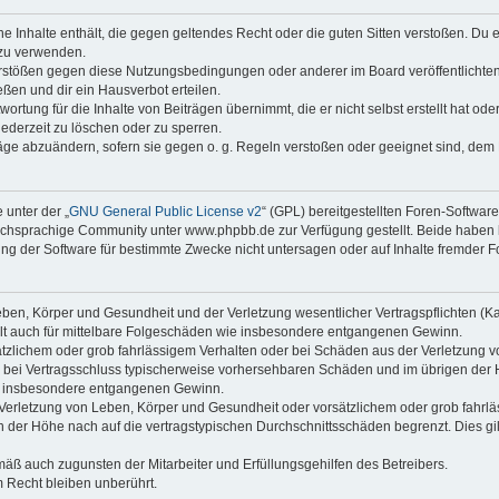
ine Inhalte enthält, die gegen geltendes Recht oder die guten Sitten verstoßen. Du 
 zu verwenden.
erstößen gegen diese Nutzungsbedingungen oder anderer im Board veröffentlichte
ßen und dir ein Hausverbot erteilen.
ortung für die Inhalte von Beiträgen übernimmt, die er nicht selbst erstellt hat od
jederzeit zu löschen oder zu sperren.
räge abzuändern, sofern sie gegen o. g. Regeln verstoßen oder geeignet sind, dem
 unter der „
GNU General Public License v2
“ (GPL) bereitgestellten Foren-Softwa
chsprachige Community unter www.phpbb.de zur Verfügung gestellt. Beide haben ke
g der Software für bestimmte Zwecke nicht untersagen oder auf Inhalte fremder F
ben, Körper und Gesundheit und der Verletzung wesentlicher Vertragspflichten (Kard
gilt auch für mittelbare Folgeschäden wie insbesondere entgangenen Gewinn.
ätzlichem oder grob fahrlässigem Verhalten oder bei Schäden aus der Verletzung 
 die bei Vertragsschluss typischerweise vorhersehbaren Schäden und im übrigen de
wie insbesondere entgangenen Gewinn.
erletzung von Leben, Körper und Gesundheit oder vorsätzlichem oder grob fahrläs
der Höhe nach auf die vertragstypischen Durchschnittsschäden begrenzt. Dies gi
mäß auch zugunsten der Mitarbeiter und Erfüllungsgehilfen des Betreibers.
 Recht bleiben unberührt.