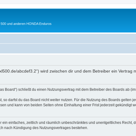
 XL 500 und anderen HONDA Enduros
xl500.de/abcdef3.2“) wird zwischen dir und dem Betreiber ein Vertrag
s Board“) schließt du einen Nutzungsvertrag mit dem Betreiber des Boards ab (im 
 so darfst du das Board nicht weiter nutzen. Für die Nutzung des Boards gelten jew
sen und kann von beiden Seiten ohne Einhaltung einer Frist jederzeit gekündigt w
ber ein einfaches, zeitlich und räumlich unbeschränktes und unentgeltliches Recht
auch nach Kündigung des Nutzungsvertrages bestehen.