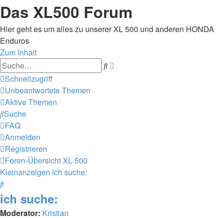
Das XL500 Forum
Hier geht es um alles zu unserer XL 500 und anderen HONDA
Enduros
Zum Inhalt
Erweiterte
Suche
Suche
Schnellzugriff
Unbeantwortete Themen
Aktive Themen
Suche
FAQ
Anmelden
Registrieren
Foren-Übersicht
XL 500
Kleinanzeigen
ich suche:
Suche
ich suche:
Moderator:
Kristian