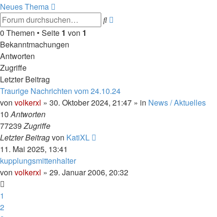
Neues Thema
Erweiterte
Suche
Suche
0 Themen • Seite
1
von
1
Bekanntmachungen
Antworten
Zugriffe
Letzter Beitrag
Traurige Nachrichten vom 24.10.24
von
volkerxl
»
30. Oktober 2024, 21:47
» in
News / Aktuelles
10
Antworten
77239
Zugriffe
Letzter Beitrag
von
KatiXL
11. Mai 2025, 13:41
kupplungsmittenhalter
von
volkerxl
»
29. Januar 2006, 20:32
1
2