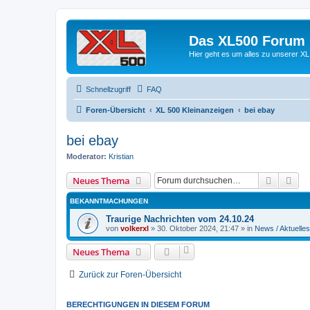
Das XL500 Forum
Hier geht es um alles zu unserer
Schnellzugriff
FAQ
Foren-Übersicht
XL 500 Kleinanzeigen
bei ebay
bei ebay
Moderator:
Kristian
Suche
Erw
Neues Thema
BEKANNTMACHUNGEN
Traurige Nachrichten vom 24.10.24
von
volkerxl
»
30. Oktober 2024, 21:47
» in
News / Aktuelles
Neues Thema
Zurück zur Foren-Übersicht
BERECHTIGUNGEN IN DIESEM FORUM