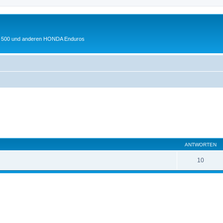
 XL 500 und anderen HONDA Enduros
eiterte Suche
ANTWORTEN
10