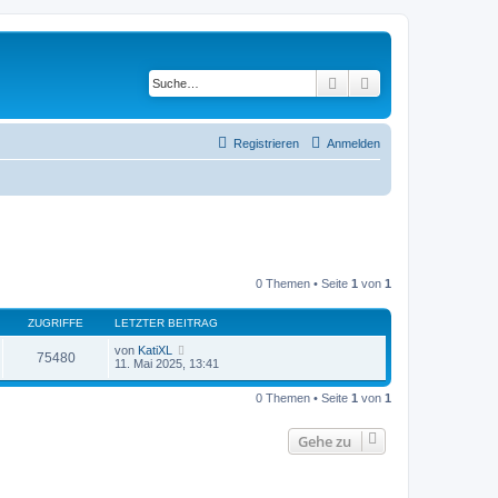
Suche
Erweiterte Suche
Registrieren
Anmelden
0 Themen • Seite
1
von
1
ZUGRIFFE
LETZTER BEITRAG
von
KatiXL
75480
11. Mai 2025, 13:41
0 Themen • Seite
1
von
1
Gehe zu