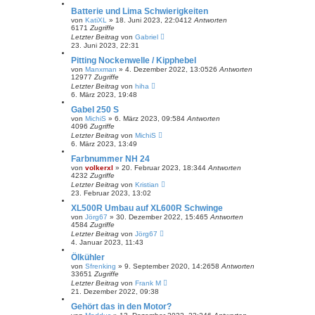
Batterie und Lima Schwierigkeiten
von
KatiXL
»
18. Juni 2023, 22:04
12
Antworten
6171
Zugriffe
Letzter Beitrag
von
Gabriel
23. Juni 2023, 22:31
Pitting Nockenwelle / Kipphebel
von
Manxman
»
4. Dezember 2022, 13:05
26
Antworten
12977
Zugriffe
Letzter Beitrag
von
hiha
6. März 2023, 19:48
Gabel 250 S
von
MichiS
»
6. März 2023, 09:58
4
Antworten
4096
Zugriffe
Letzter Beitrag
von
MichiS
6. März 2023, 13:49
Farbnummer NH 24
von
volkerxl
»
20. Februar 2023, 18:34
4
Antworten
4232
Zugriffe
Letzter Beitrag
von
Kristian
23. Februar 2023, 13:02
XL500R Umbau auf XL600R Schwinge
von
Jörg67
»
30. Dezember 2022, 15:46
5
Antworten
4584
Zugriffe
Letzter Beitrag
von
Jörg67
4. Januar 2023, 11:43
Ölkühler
von
Sfrenking
»
9. September 2020, 14:26
58
Antworten
33651
Zugriffe
Letzter Beitrag
von
Frank M
21. Dezember 2022, 09:38
Gehört das in den Motor?