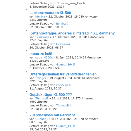
Letzter Beitrag
von
Thorsten_vom_Deich
8. November 2023, 13:54
Lenkerarmaturen XL 500
von
hbmjka
»
22. Oktober 2023, 18:03
0
Antworten
8443
Zugriffe
Letzter Beitrag
von
hbmjka
22. Oktober 2023, 18:03
Kettenradträger/ anderes Hinterrad in XL Rahmen?
von
Herrleman
»
17. Oktober 2023, 11:23
11
Antworten
7248
Zugriffe
Letzter Beitrag
von
Herrleman
20. Oktober 2023, 08:27
motor zu heiß
von
seba_xl500s
»
8. Juni 2023, 20:34
24
Antworten
14339
Zugriffe
Letzter Beitrag
von
Gunnar_HH
6. Oktober 2023, 05:48
Unterlegscheiben für Ventilfedern fehlen
von
Ölfinger
»
19. August 2023, 18:08
13
Antworten
7226
Zugriffe
Letzter Beitrag
von
chevy v8
31. August 2023, 10:37
Gepäckträger XL 500 ???
von
ThomasB
»
19. Juli 2023, 17:27
5
Antworten
4662
Zugriffe
Letzter Beitrag
von
ThomasB
22. Juli 2023, 10:22
Zuendschloss mit Parklicht
von
Gunnar_HH
»
15. Juli 2023, 21:37
0
Antworten
8076
Zugriffe
Letzter Beitrag
von
Gunnar_HH
15. Juli 2023, 21:37