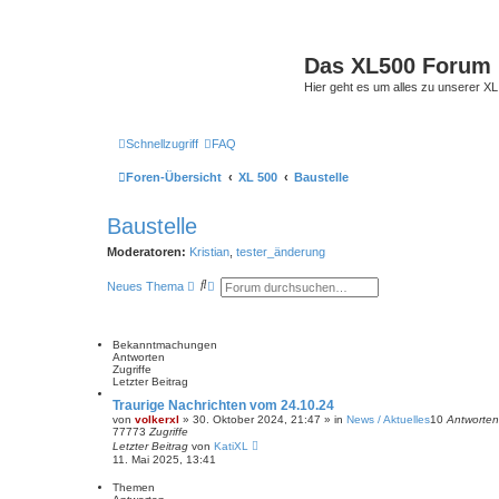
Das XL500 Forum
Hier geht es um alles zu unserer
Schnellzugriff
FAQ
Foren-Übersicht
XL 500
Baustelle
Baustelle
Moderatoren:
Kristian
,
tester_änderung
S
E
Neues Thema
u
r
c
w
h
e
e
i
Bekanntmachungen
t
Antworten
e
Zugriffe
r
Letzter Beitrag
t
e
Traurige Nachrichten vom 24.10.24
S
von
volkerxl
»
30. Oktober 2024, 21:47
» in
News / Aktuelles
10
Antworten
u
77773
Zugriffe
c
Letzter Beitrag
von
KatiXL
h
11. Mai 2025, 13:41
e
Themen