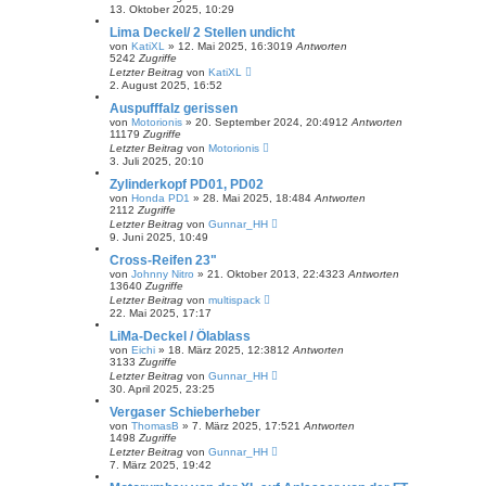
13. Oktober 2025, 10:29
Lima Deckel/ 2 Stellen undicht
von
KatiXL
»
12. Mai 2025, 16:30
19
Antworten
5242
Zugriffe
Letzter Beitrag
von
KatiXL
2. August 2025, 16:52
Auspufffalz gerissen
von
Motorionis
»
20. September 2024, 20:49
12
Antworten
11179
Zugriffe
Letzter Beitrag
von
Motorionis
3. Juli 2025, 20:10
Zylinderkopf PD01, PD02
von
Honda PD1
»
28. Mai 2025, 18:48
4
Antworten
2112
Zugriffe
Letzter Beitrag
von
Gunnar_HH
9. Juni 2025, 10:49
Cross-Reifen 23"
von
Johnny Nitro
»
21. Oktober 2013, 22:43
23
Antworten
13640
Zugriffe
Letzter Beitrag
von
multispack
22. Mai 2025, 17:17
LiMa-Deckel / Ölablass
von
Eichi
»
18. März 2025, 12:38
12
Antworten
3133
Zugriffe
Letzter Beitrag
von
Gunnar_HH
30. April 2025, 23:25
Vergaser Schieberheber
von
ThomasB
»
7. März 2025, 17:52
1
Antworten
1498
Zugriffe
Letzter Beitrag
von
Gunnar_HH
7. März 2025, 19:42