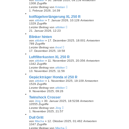
von
altbiker
»
30. Januar 2026, 09:15
9
Antworten
1308
Zugriffe
Letzter Beitrag
von
Kristian
1. Februar 2026, 14:39
kotflügelverlängerung XL 250 R
von
altbiker
»
7. Januar 2026, 10:12
8
Antworten
1329
Zugriffe
Letzter Beitrag
von
altbiker
21. Januar 2026, 12:23
Blinker hinten
von
altbiker
»
17. Dezember 2025, 18:00
1
Antworten
789
Zugriffe
Letzter Beitrag
von
thoxl
17. Dezember 2025, 19:58
Luftfilterkasten XL 250 R
von
altbiker
»
11. November 2025, 20:35
6
Antworten
1342
Zugriffe
Letzter Beitrag
von
altbiker
13. November 2025, 11:56
Gepäckträger Honda xl 250 R
von
altbiker
»
1. November 2025, 19:10
9
Antworten
1529
Zugriffe
Letzter Beitrag
von
altbiker
9. November 2025, 09:26
Twinshock Crosser
von
Jörg
»
30. Januar 2025, 18:52
38
Antworten
10555
Zugriffe
Letzter Beitrag
von
Jörg
1. November 2025, 21:57
Dull Gritt
von
Mischa
»
12. Oktober 2025, 01:46
2
Antworten
1047
Zugriffe
Letzter Beitrag
von
Mischa