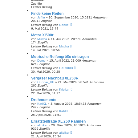
Antworten
Zugriffe
Letzter Beitrag
Finde keine Reifen
von
Jefrie
»
10. September 2020, 15:02
31
Antworten
20312
Zugriffe
Letzter Beitrag
von
Gabriel
6. Mai 2021, 17:44
Motor Xl500r
von
Mischa
»
14. Juli 2026, 20:56
0
Antworten
174
Zugriffe
Letzter Beitrag
von
Mischa
14. Juli 2026, 20:56
Metrische Reifengröße eintragen
von
Domo
»
15. April 2022, 21:00
9
Antworten
6262
Zugriffe
Letzter Beitrag
von
HXL500R
30. Mai 2026, 00:28
Vergaser Nachbau XL250R
von
Gunnar_HH
»
21. Mai 2026, 20:54
1
Antworten
265
Zugriffe
Letzter Beitrag
von
Kristian
22. Mai 2026, 01:17
Drehmomente
von
KatiXL
»
3. August 2025, 18:54
23
Antworten
2492
Zugriffe
Letzter Beitrag
von
KatiXL
25. April 2026, 21:51
Ersatzteilfrage XL 250 Rahmen
von
altbiker
»
20. März 2026, 18:10
26
Antworten
9395
Zugriffe
Letzter Beitrag
von
altbiker
21. April 2026, 15:34