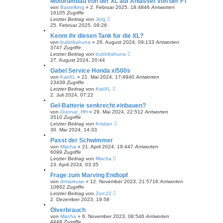
Motorumbau von der XL auf Anlasser von der FT
von
Bastelking
»
2. Februar 2025, 18:48
46
Antworten
16105
Zugriffe
Letzter Beitrag
von
Jörg
25. Februar 2025, 09:26
Kennt ihr diesen Tank für die XL?
von
bubbikahuna
»
26. August 2024, 09:13
3
Antworten
3747
Zugriffe
Letzter Beitrag
von
bubbikahuna
27. August 2024, 20:44
Gabel Service Honda xl500s
von
KatiXL
»
21. Mai 2024, 17:49
40
Antworten
23439
Zugriffe
Letzter Beitrag
von
KatiXL
2. Juli 2024, 07:22
Gel-Batterie senkrecht einbauen?
von
Gunnar_HH
»
29. Mai 2024, 22:51
2
Antworten
3510
Zugriffe
Letzter Beitrag
von
Kristian
30. Mai 2024, 14:33
Passt der Schwimmer
von
Mischa
»
21. April 2024, 19:44
7
Antworten
6099
Zugriffe
Letzter Beitrag
von
Mischa
23. April 2024, 03:35
Frage zum Marving Endtopf
von
drmarkuse
»
12. November 2023, 21:57
16
Antworten
10862
Zugriffe
Letzter Beitrag
von
Zorc22
2. Dezember 2023, 19:58
Ölverbrauch
von
Mischa
»
6. November 2023, 08:54
6
Antworten
4449
Zugriffe