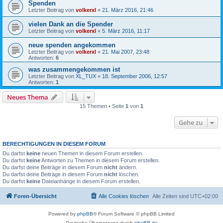
Spenden
Letzter Beitrag von
volkerxl
«
21. März 2016, 21:46
vielen Dank an die Spender
Letzter Beitrag von
volkerxl
«
5. März 2016, 11:17
neue spenden angekommen
Letzter Beitrag von
volkerxl
«
21. Mai 2007, 23:48
Antworten:
6
was zusammengekommen ist
Letzter Beitrag von
XL_TUX
«
18. September 2006, 12:57
Antworten:
1
Neues Thema
15 Themen • Seite
1
von
1
Gehe zu
BERECHTIGUNGEN IN DIESEM FORUM
Du darfst
keine
neuen Themen in diesem Forum erstellen.
Du darfst
keine
Antworten zu Themen in diesem Forum erstellen.
Du darfst deine Beiträge in diesem Forum
nicht
ändern.
Du darfst deine Beiträge in diesem Forum
nicht
löschen.
Du darfst
keine
Dateianhänge in diesem Forum erstellen.
Foren-Übersicht
Alle Cookies löschen
Alle Zeiten sind
UTC+02:00
Powered by
phpBB
® Forum Software © phpBB Limited
Deutsche Übersetzung durch
phpBB.de