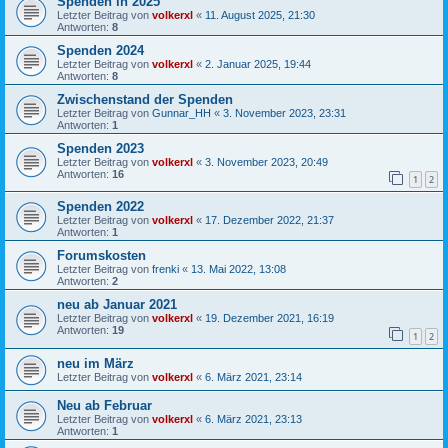
Spenden in 2025
Letzter Beitrag von
volkerxl
«
11. August 2025, 21:30
Antworten:
8
Spenden 2024
Letzter Beitrag von
volkerxl
«
2. Januar 2025, 19:44
Antworten:
8
Zwischenstand der Spenden
Letzter Beitrag von
Gunnar_HH
«
3. November 2023, 23:31
Antworten:
1
Spenden 2023
Letzter Beitrag von
volkerxl
«
3. November 2023, 20:49
Antworten:
16
1
2
Spenden 2022
Letzter Beitrag von
volkerxl
«
17. Dezember 2022, 21:37
Antworten:
1
Forumskosten
Letzter Beitrag von
frenki
«
13. Mai 2022, 13:08
Antworten:
2
neu ab Januar 2021
Letzter Beitrag von
volkerxl
«
19. Dezember 2021, 16:19
Antworten:
19
1
2
neu im März
Letzter Beitrag von
volkerxl
«
6. März 2021, 23:14
Neu ab Februar
Letzter Beitrag von
volkerxl
«
6. März 2021, 23:13
Antworten:
1