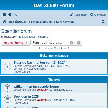
Das XL500 Forum
FAQ
Registrieren
Anmelden
S
Foren-Übersicht
Forum allgemein
Spenderforum
u
Spenderforum
c
Moderatoren:
Kristian
,
tester_änderung
h
Suche
Erweiterte Suche
Neues Thema
e
15 Themen • Seite
1
von
1
Bekanntmachungen
Traurige Nachrichten vom 24.10.24
Letzter Beitrag von
KatiXL
«
11. Mai 2025, 13:41
Verfasst in
News / Aktuelles
Antworten:
10
Themen
willkommen im spenderforum
Letzter Beitrag von
volkerxl
«
10. Juli 2006, 22:39
Spenden in 2026
Letzter Beitrag von
volkerxl
«
6. Februar 2026, 18:56
Antworten:
5