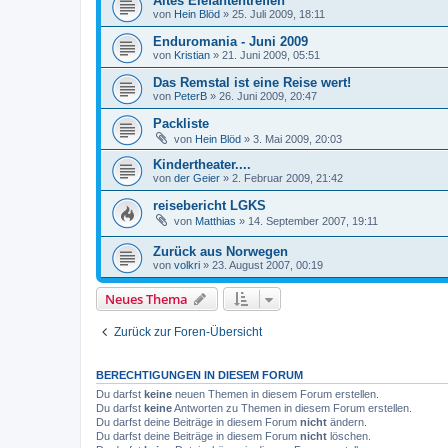
Altes Elefantentreffen
von
Hein Blöd
»
25. Juli 2009, 18:11
Enduromania - Juni 2009
von
Kristian
»
21. Juni 2009, 05:51
Das Remstal ist eine Reise wert!
von
PeterB
»
26. Juni 2009, 20:47
Packliste
von
Hein Blöd
»
3. Mai 2009, 20:03
Kindertheater....
von
der Geier
»
2. Februar 2009, 21:42
reisebericht LGKS
von
Matthias
»
14. September 2007, 19:11
Zurück aus Norwegen
von
volkri
»
23. August 2007, 00:19
Neues Thema
Zurück zur Foren-Übersicht
BERECHTIGUNGEN IN DIESEM FORUM
Du darfst
keine
neuen Themen in diesem Forum erstellen.
Du darfst
keine
Antworten zu Themen in diesem Forum erstellen.
Du darfst deine Beiträge in diesem Forum
nicht
ändern.
Du darfst deine Beiträge in diesem Forum
nicht
löschen.