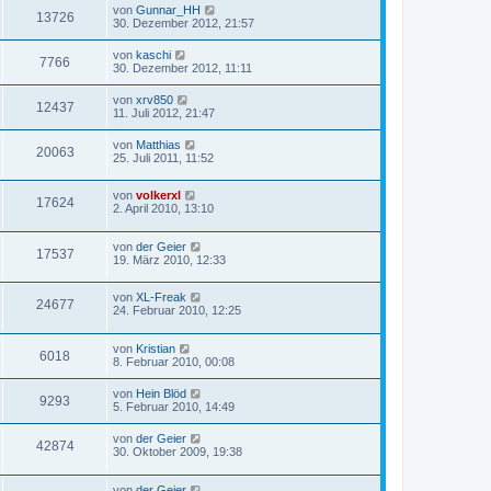
von
Gunnar_HH
13726
30. Dezember 2012, 21:57
von
kaschi
7766
30. Dezember 2012, 11:11
von
xrv850
12437
11. Juli 2012, 21:47
von
Matthias
20063
25. Juli 2011, 11:52
von
volkerxl
17624
2. April 2010, 13:10
von
der Geier
17537
19. März 2010, 12:33
von
XL-Freak
24677
24. Februar 2010, 12:25
von
Kristian
6018
8. Februar 2010, 00:08
von
Hein Blöd
9293
5. Februar 2010, 14:49
von
der Geier
42874
30. Oktober 2009, 19:38
von
der Geier