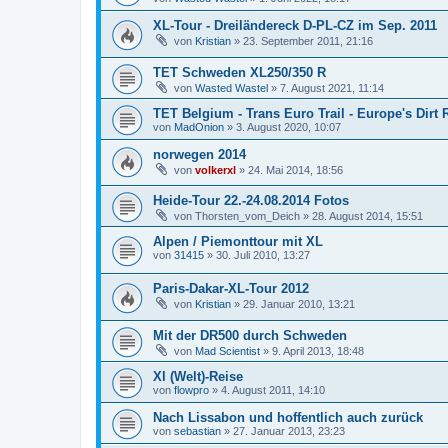
XL-Tour - Dreiländereck D-PL-CZ im Sep. 2011
von
Kristian
»
23. September 2011, 21:16
TET Schweden XL250/350 R
von
Wasted Wastel
»
7. August 2021, 11:14
TET Belgium - Trans Euro Trail - Europe's Dirt
von
MadOnion
»
3. August 2020, 10:07
norwegen 2014
von
volkerxl
»
24. Mai 2014, 18:56
Heide-Tour 22.-24.08.2014 Fotos
von
Thorsten_vom_Deich
»
28. August 2014, 15:51
Alpen / Piemonttour mit XL
von
31415
»
30. Juli 2010, 13:27
Paris-Dakar-XL-Tour 2012
von
Kristian
»
29. Januar 2010, 13:21
Mit der DR500 durch Schweden
von
Mad Scientist
»
9. April 2013, 18:48
Xl (Welt)-Reise
von
flowpro
»
4. August 2011, 14:10
Nach Lissabon und hoffentlich auch zurück
von
sebastian
»
27. Januar 2013, 23:23