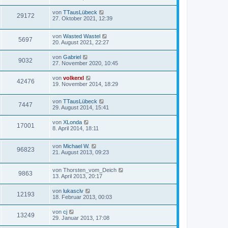
von
TTausLübeck
29172
27. Oktober 2021, 12:39
von
Wasted Wastel
5697
20. August 2021, 22:27
von
Gabriel
9032
27. November 2020, 10:45
von
volkerxl
42476
19. November 2014, 18:29
von
TTausLübeck
7447
29. August 2014, 15:41
von
XLonda
17001
8. April 2014, 18:11
von
Michael W.
96823
21. August 2013, 09:23
von
Thorsten_vom_Deich
9863
13. April 2013, 20:17
von
lukasclv
12193
18. Februar 2013, 00:03
von
cj
13249
29. Januar 2013, 17:08