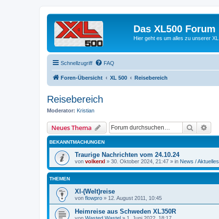
Das XL500 Forum
Hier geht es um alles zu unserer
Schnellzugriff
FAQ
Foren-Übersicht
XL 500
Reisebereich
Reisebereich
Moderator:
Kristian
Suche
Erw
Neues Thema
BEKANNTMACHUNGEN
Traurige Nachrichten vom 24.10.24
von
volkerxl
»
30. Oktober 2024, 21:47
» in
News / Aktuelles
THEMEN
Xl-(Welt)reise
von
flowpro
»
12. August 2011, 10:45
Heimreise aus Schweden XL350R
von
Wasted Wastel
»
1. Juni 2022, 18:17