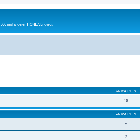
 XL 500 und anderen HONDA Enduros
eiterte Suche
ANTWORTEN
10
ANTWORTEN
5
2