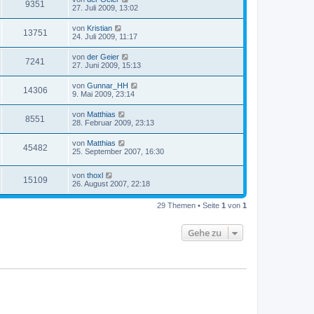
9351
27. Juli 2009, 13:02
von
Kristian
13751
24. Juli 2009, 11:17
von
der Geier
7241
27. Juni 2009, 15:13
von
Gunnar_HH
14306
9. Mai 2009, 23:14
von
Matthias
8551
28. Februar 2009, 23:13
von
Matthias
45482
25. September 2007, 16:30
von
thoxl
15109
26. August 2007, 22:18
29 Themen • Seite
1
von
1
Gehe zu