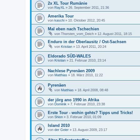
2x XL Tour Rumänie
von
RayXL
»
26. September 2011, 21:36
Amerika Tour
von
kaschi
»
10. Oktober 2012, 20:45
Mal eben nach Tschechien
von
Thorsten_vom_Deich
»
12. August 2011, 18:15
Enduro in der Oberlausitz / Ost-Sachsen
von
Kristian
»
13. April 2011, 20:24
Eldorado SÜD-WALES
von
Kristian
»
21. Februar 2010, 23:14
Nachlese Pyrenäen 2009
von
Matthias
»
18. März 2010, 11:22
Pyrenäen
von
Matthias
»
18. April 2008, 08:48
der jörg ano 1990 in Afrika
von
Dominik
»
7. Februar 2010, 23:38
Erste Tour - wohin gehts? Tipps und Tricks!
von
Shion
»
3. Februar 2010, 01:09
Island 2010
von
der Geier
»
13. August 2009, 23:17