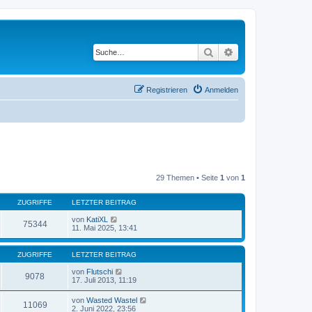
Suche
Erweiterte Suche
Registrieren
Anmelden
29 Themen • Seite
1
von
1
ZUGRIFFE
LETZTER BEITRAG
von
KatiXL
75344
11. Mai 2025, 13:41
ZUGRIFFE
LETZTER BEITRAG
von
Flutschi
9078
17. Juli 2013, 11:19
von
Wasted Wastel
11069
2. Juni 2022, 23:56